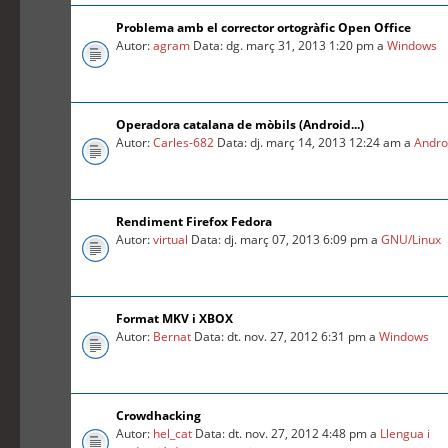
Problema amb el corrector ortogràfic Open Office
Autor:
agram
Data: dg. març 31, 2013 1:20 pm a
Windows
Operadora catalana de mòbils (Android...)
Autor:
Carles-682
Data: dj. març 14, 2013 12:24 am a
Andro
Rendiment Firefox Fedora
Autor:
virtual
Data: dj. març 07, 2013 6:09 pm a
GNU/Linux
Format MKV i XBOX
Autor:
Bernat
Data: dt. nov. 27, 2012 6:31 pm a
Windows
Crowdhacking
Autor:
hel_cat
Data: dt. nov. 27, 2012 4:48 pm a
Llengua i