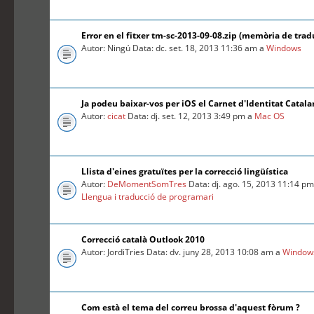
Error en el fitxer tm-sc-2013-09-08.zip (memòria de trad
Autor: Ningú Data: dc. set. 18, 2013 11:36 am a
Windows
Ja podeu baixar-vos per iOS el Carnet d'Identitat Catal
Autor:
cicat
Data: dj. set. 12, 2013 3:49 pm a
Mac OS
Llista d'eines gratuïtes per la correcció lingüística
Autor:
DeMomentSomTres
Data: dj. ago. 15, 2013 11:14 pm
Llengua i traducció de programari
Correcció català Outlook 2010
Autor: JordiTries Data: dv. juny 28, 2013 10:08 am a
Window
Com està el tema del correu brossa d'aquest fòrum ?