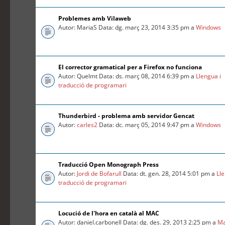
Problemes amb Vilaweb
Autor: MariaS Data: dg. març 23, 2014 3:35 pm a
Windows
El corrector gramatical per a Firefox no funciona
Autor: Quelmt Data: ds. març 08, 2014 6:39 pm a
Llengua i
traducció de programari
Thunderbird - problema amb servidor Gencat
Autor:
carles2
Data: dc. març 05, 2014 9:47 pm a
Windows
Traducció Open Monograph Press
Autor:
Jordi de Bofarull
Data: dt. gen. 28, 2014 5:01 pm a
Lle
traducció de programari
Locució de l'hora en català al MAC
Autor: daniel.carbonell Data: dg. des. 29, 2013 2:25 pm a
Ma