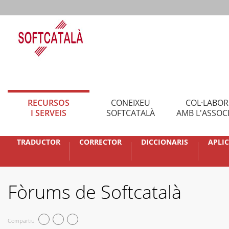
RECURSOS
CONEIXEU
COL·LABO
I SERVEIS
SOFTCATALÀ
AMB L'ASSOC
TRADUCTOR
CORRECTOR
DICCIONARIS
APLI
Fòrums de Softcatalà
Compartiu