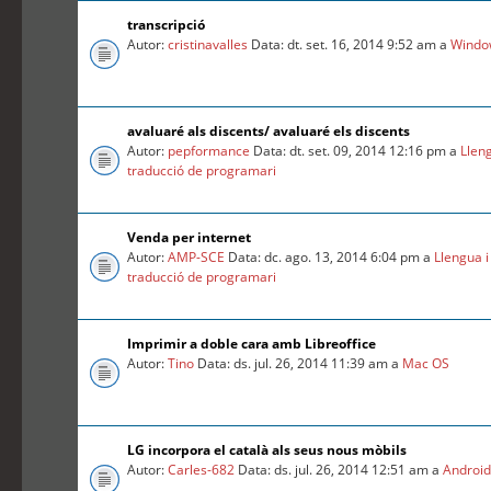
transcripció
Autor:
cristinavalles
Data: dt. set. 16, 2014 9:52 am a
Windo
avaluaré als discents/ avaluaré els discents
Autor:
pepformance
Data: dt. set. 09, 2014 12:16 pm a
Llen
traducció de programari
Venda per internet
Autor:
AMP-SCE
Data: dc. ago. 13, 2014 6:04 pm a
Llengua i
traducció de programari
Imprimir a doble cara amb Libreoffice
Autor:
Tino
Data: ds. jul. 26, 2014 11:39 am a
Mac OS
LG incorpora el català als seus nous mòbils
Autor:
Carles-682
Data: ds. jul. 26, 2014 12:51 am a
Androi