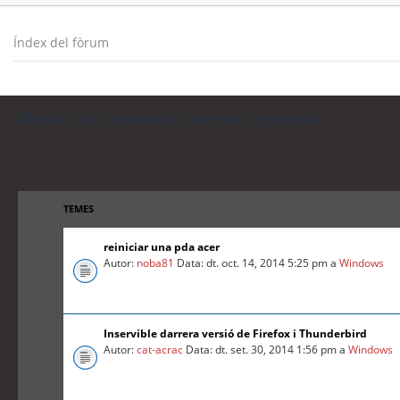
Índex del fòrum
Mostra les entrades sense resposta
Torna a la cerca avançada
TEMES
reiniciar una pda acer
Autor:
noba81
Data: dt. oct. 14, 2014 5:25 pm a
Windows
Inservible darrera versió de Firefox i Thunderbird
Autor:
cat-acrac
Data: dt. set. 30, 2014 1:56 pm a
Windows