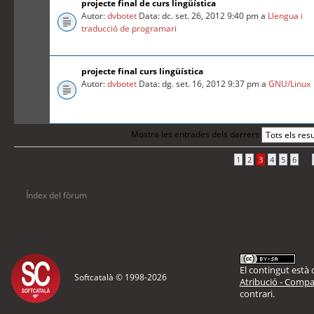
projecte final de curs lingüística
Autor:
dvbotet
Data: dc. set. 26, 2012 9:40 pm a
Llengua i
traducció de programari
projecte final curs lingüística
Autor:
dvbotet
Data: dg. set. 16, 2012 9:37 pm a
GNU/Linux
Mostra les entrades dels darrers
Anterior
La cerca ha trobat 870 coincidències •
Pàgina
3
de
18
•
...
1
2
3
4
5
6
Índex del fòrum
El contingut està d
Softcatalà © 1998-
2026
Atribució - Compar
contrari.