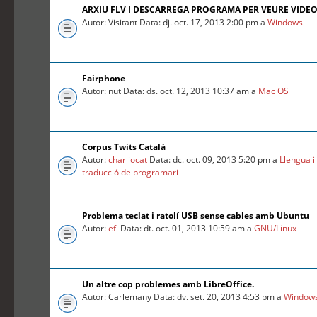
ARXIU FLV I DESCARREGA PROGRAMA PER VEURE VIDE
Autor: Visitant Data: dj. oct. 17, 2013 2:00 pm a
Windows
Fairphone
Autor: nut Data: ds. oct. 12, 2013 10:37 am a
Mac OS
Corpus Twits Català
Autor:
charliocat
Data: dc. oct. 09, 2013 5:20 pm a
Llengua i
traducció de programari
Problema teclat i ratolí USB sense cables amb Ubuntu
Autor:
efl
Data: dt. oct. 01, 2013 10:59 am a
GNU/Linux
Un altre cop problemes amb LibreOffice.
Autor: Carlemany Data: dv. set. 20, 2013 4:53 pm a
Window