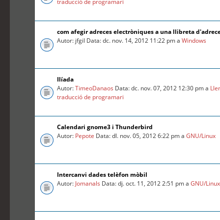
traducció de programari
com afegir adreces electròniques a una llibreta d'adrec
Autor: jfgil Data: dc. nov. 14, 2012 11:22 pm a
Windows
Ilíada
Autor:
TimeoDanaos
Data: dc. nov. 07, 2012 12:30 pm a
Lle
traducció de programari
Calendari gnome3 i Thunderbird
Autor:
Pepote
Data: dl. nov. 05, 2012 6:22 pm a
GNU/Linux
Intercanvi dades telèfon mòbil
Autor:
Jomanals
Data: dj. oct. 11, 2012 2:51 pm a
GNU/Linu