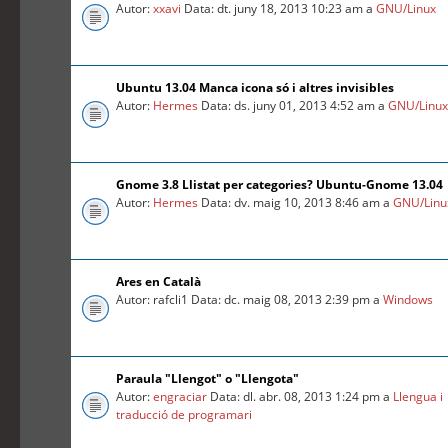
Autor:
xxavi
Data: dt. juny 18, 2013 10:23 am a
GNU/Linux
Ubuntu 13.04 Manca icona só i altres invisibles
Autor:
Hermes
Data: ds. juny 01, 2013 4:52 am a
GNU/Linu
Gnome 3.8 Llistat per categories? Ubuntu-Gnome 13.04
Autor:
Hermes
Data: dv. maig 10, 2013 8:46 am a
GNU/Linu
Ares en Català
Autor: rafcli1 Data: dc. maig 08, 2013 2:39 pm a
Windows
Paraula "Llengot" o "Llengota"
Autor:
engraciar
Data: dl. abr. 08, 2013 1:24 pm a
Llengua i
traducció de programari