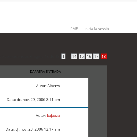
PMF
Inicia la sessió
70 coincidències •
Pàgina
18
de
18
•
...
1
14
15
16
17
18
DARRERA ENTRADA
Autor: Alberto
Data: dc. nov. 29, 2006 8:11 pm
Autor:
kajaxza
Data: dj. nov. 23, 2006 12:17 am