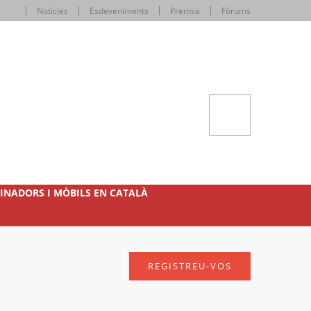
Notícies
Esdeveniments
Premsa
Fòrums
INADORS I MÒBILS EN CATALÀ
REGISTREU-VOS