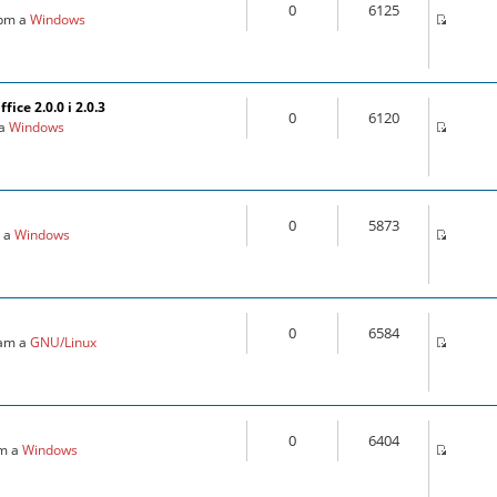
0
6125
 pm a
Windows
ice 2.0.0 i 2.0.3
0
6120
 a
Windows
0
5873
m a
Windows
0
6584
 am a
GNU/Linux
0
6404
pm a
Windows