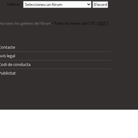
Salta a :
ina totes les galetes del fòrum
• Totes les hores són UTC [
DST
]
Contacte
Avís legal
Codi de conducta
Publicitat