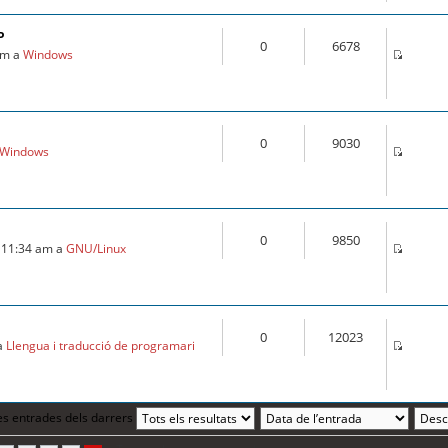
P
0
6678
 pm a
Windows
0
9030
Windows
0
9850
06 11:34 am a
GNU/Linux
0
12023
 a
Llengua i traducció de programari
es entrades dels darrers