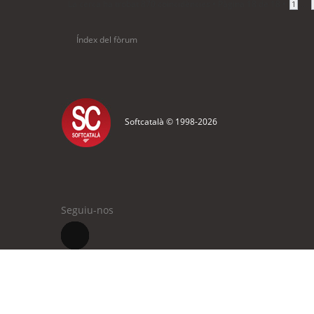
La cerca ha trobat 870 coincidències •
Pàgina
18
de
18
•
...
1
Índex del fòrum
Softcatalà © 1998-
2026
Seguiu-nos