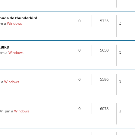
ebuda de thunderbird
0
5735
 am a
Windows
RBIRD
0
5650
7 pm a
Windows
0
5596
m a
Windows
0
6078
1:41 pm a
Windows