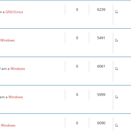
0
6239
pm a
GNU/Linux
0
5491
a
Windows
0
6061
39 am a
Windows
0
5999
8 am a
Windows
0
6090
a
Windows