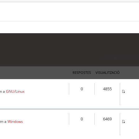
La cerca ha trobat 8
RESPOSTES
VISUALITZACIÓ
0
4855
pm a
GNU/Linux
0
6469
 am a
Windows