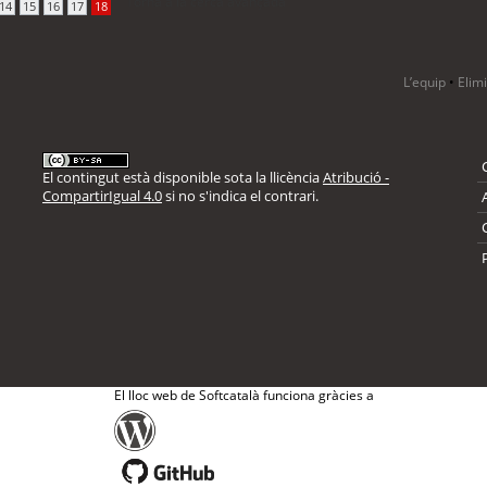
Torna a la cerca avançada
14
15
16
17
18
L’equip
•
Elim
El contingut està disponible sota la llicència
Atribució -
CompartirIgual 4.0
si no s'indica el contrari.
El lloc web de Softcatalà funciona gràcies a