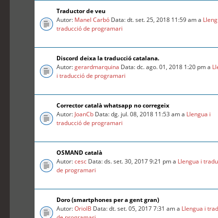
Traductor de veu
Autor:
Manel Carbó
Data: dt. set. 25, 2018 11:59 am a
Lleng
traducció de programari
Discord deixa la traducció catalana.
Autor:
gerardmarquina
Data: dc. ago. 01, 2018 1:20 pm a
L
i traducció de programari
Corrector català whatsapp no corregeix
Autor:
JoanCb
Data: dg. jul. 08, 2018 11:53 am a
Llengua i
traducció de programari
OSMAND català
Autor:
cesc
Data: ds. set. 30, 2017 9:21 pm a
Llengua i trad
de programari
Doro (smartphones per a gent gran)
Autor:
OriolB
Data: dt. set. 05, 2017 7:31 am a
Llengua i tra
de programari