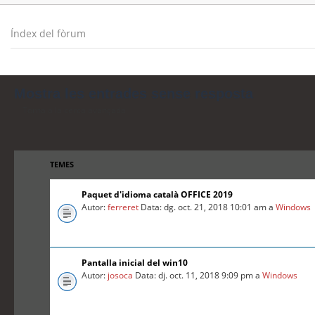
Índex del fòrum
Mostra les entrades sense resposta
Torna a la cerca avançada
TEMES
Paquet d'idioma català OFFICE 2019
Autor:
ferreret
Data: dg. oct. 21, 2018 10:01 am a
Windows
Pantalla inicial del win10
Autor:
josoca
Data: dj. oct. 11, 2018 9:09 pm a
Windows