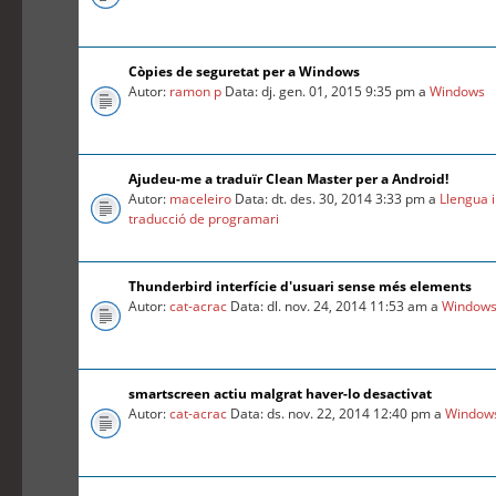
Còpies de seguretat per a Windows
Autor:
ramon p
Data: dj. gen. 01, 2015 9:35 pm a
Windows
Ajudeu-me a traduïr Clean Master per a Android!
Autor:
maceleiro
Data: dt. des. 30, 2014 3:33 pm a
Llengua i
traducció de programari
Thunderbird interfície d'usuari sense més elements
Autor:
cat-acrac
Data: dl. nov. 24, 2014 11:53 am a
Window
smartscreen actiu malgrat haver-lo desactivat
Autor:
cat-acrac
Data: ds. nov. 22, 2014 12:40 pm a
Window