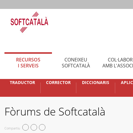
RECURSOS
CONEIXEU
COL·LABO
I SERVEIS
SOFTCATALÀ
AMB L'ASSOC
TRADUCTOR
CORRECTOR
DICCIONARIS
APLI
Fòrums de Softcatalà
Compartiu