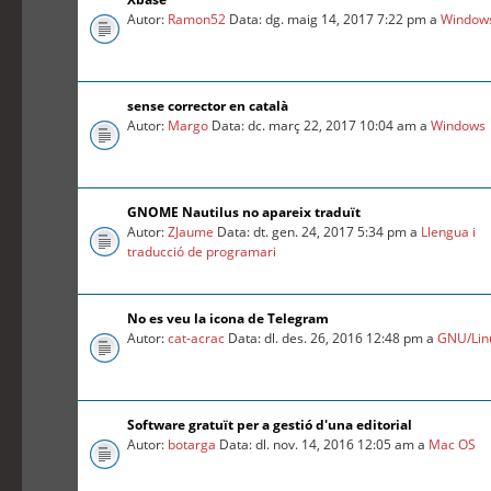
Autor:
Ramon52
Data: dg. maig 14, 2017 7:22 pm a
Window
sense corrector en català
Autor:
Margo
Data: dc. març 22, 2017 10:04 am a
Windows
GNOME Nautilus no apareix traduït
Autor:
ZJaume
Data: dt. gen. 24, 2017 5:34 pm a
Llengua i
traducció de programari
No es veu la icona de Telegram
Autor:
cat-acrac
Data: dl. des. 26, 2016 12:48 pm a
GNU/Lin
Software gratuït per a gestió d'una editorial
Autor:
botarga
Data: dl. nov. 14, 2016 12:05 am a
Mac OS