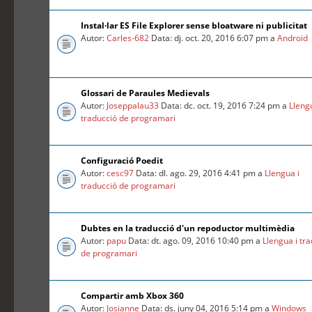
Instal·lar ES File Explorer sense bloatware ni publicitat
Autor:
Carles-682
Data: dj. oct. 20, 2016 6:07 pm a
Android
Glossari de Paraules Medievals
Autor:
Joseppalau33
Data: dc. oct. 19, 2016 7:24 pm a
Lleng
traducció de programari
Configuració Poedit
Autor:
cesc97
Data: dl. ago. 29, 2016 4:41 pm a
Llengua i
traducció de programari
Dubtes en la traducció d'un repoductor multimèdia
Autor:
papu
Data: dt. ago. 09, 2016 10:40 pm a
Llengua i tr
de programari
Compartir amb Xbox 360
Autor:
Josianne
Data: ds. juny 04, 2016 5:14 pm a
Windows