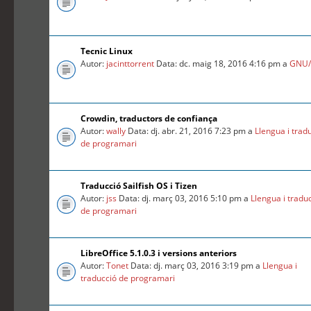
Tecnic Linux
Autor:
jacinttorrent
Data: dc. maig 18, 2016 4:16 pm a
GNU/
Crowdin, traductors de confiança
Autor:
wally
Data: dj. abr. 21, 2016 7:23 pm a
Llengua i trad
de programari
Traducció Sailfish OS i Tizen
Autor:
jss
Data: dj. març 03, 2016 5:10 pm a
Llengua i tradu
de programari
LibreOffice 5.1.0.3 i versions anteriors
Autor:
Tonet
Data: dj. març 03, 2016 3:19 pm a
Llengua i
traducció de programari