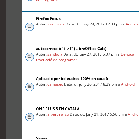
Firefox Focus
Autor:
jordirroca
Data: dc. juny 28, 2017 12:33 pm a
Androi
autocorrecció "i -> I" (LibreOffice Calc)
Autor:
santboia
Data: dt. juny 27, 2017 5:07 pm a
Llengua i
traducció de programari
Aplicació per boletaires 100% en català
Autor:
camasec
Data: dl. juny 26, 2017 8:29 pm a
Android
ONE PLUS 5 EN CATALA
Autor:
albertmarzo
Data: dc. juny 21, 2017 6:56 pm a
Andro
Xbase