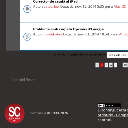
Corrector de català al iPad
Autor:
catburlow
Data: dc. nov. 12, 2014 8:35 pm a
Mac OS
Problema amb carpeta Opcions d'Energia
Autor:
lovidebatea
Data: ds. nov. 01, 2014 10:59 pm a
Wind
Mostra les entrades dels darrers
Anterior
La cerca ha trobat 870 coincidències •
Pàgina
2
de
18
•
...
1
2
3
4
5
18
Índex del fòrum
El contingut està d
Softcatalà © 1998-
2026
Atribució - Compar
contrari.