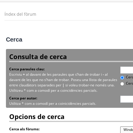
Índex del fòrum
Cerca
Consulta de cerca
Cerca paraules clau:
Escriviu
+
al davant de les paraules que s’han de trobar i
-
al
Cerc
davant de les que no s’han de trobar. Poseu una llista de paraules
Cerc
entre claudàtors separades per
|
si voleu trobar-ne només una.
Utilitzeu * com a comodí per a coincidències parcials.
Cerca per autor:
Utilitza * com a comodí per a coinicidències parcials.
Opcions de cerca
Cerca als fòrums: