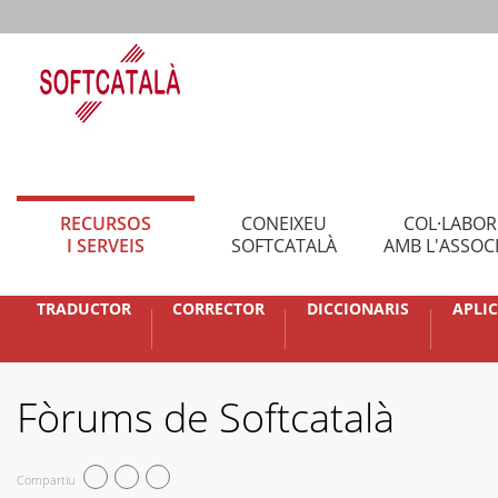
RECURSOS
CONEIXEU
COL·LABO
I SERVEIS
SOFTCATALÀ
AMB L'ASSOC
TRADUCTOR
CORRECTOR
DICCIONARIS
APLI
Fòrums de Softcatalà
Compartiu