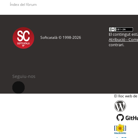
Índex del fòrum
El contingut està
Softcatalà © 1998-
2026
Atribució - Comp
contrari.
Seguiu-nos
El lloc web de