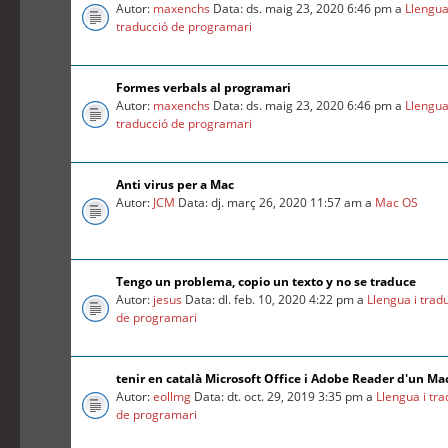
Autor:
maxenchs
Data: ds. maig 23, 2020 6:46 pm a
Llengua
traducció de programari
Formes verbals al programari
Autor:
maxenchs
Data: ds. maig 23, 2020 6:46 pm a
Llengua
traducció de programari
Anti virus per a Mac
Autor:
JCM
Data: dj. març 26, 2020 11:57 am a
Mac OS
Tengo un problema, copio un texto y no se traduce
Autor:
jesus
Data: dl. feb. 10, 2020 4:22 pm a
Llengua i trad
de programari
tenir en català Microsoft Office i Adobe Reader d'un Ma
Autor:
eollmg
Data: dt. oct. 29, 2019 3:35 pm a
Llengua i tr
de programari