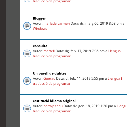
traducció de programari
Blogger
Autor:
mariadelcarmen
Data: dc. març 06, 2019 8:58 pm a
Windows
consulta
Autor:
martell
Data: dg. feb. 17, 2019 7:35 pm a
Llengua i
traducció de programari
Un parell de dubtes
Autor:
Guerau
Data: dl. feb. 11, 2019 5:55 pm a
Llengua i
traducció de programari
restitució idioma original
Autor:
bertajespriu
Data: dv. gen. 18, 2019 1:20 pm a
Llengu
traducció de programari