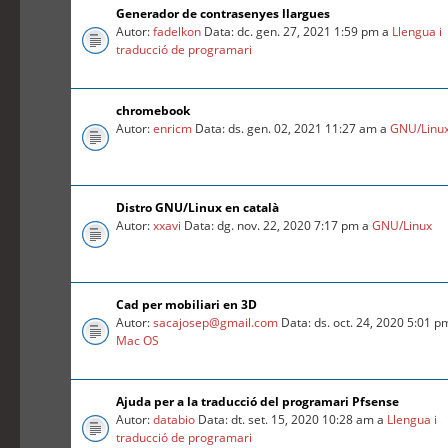
Generador de contrasenyes llargues
Autor:
fadelkon
Data: dc. gen. 27, 2021 1:59 pm a
Llengua i
traducció de programari
chromebook
Autor:
enricm
Data: ds. gen. 02, 2021 11:27 am a
GNU/Linu
Distro GNU/Linux en català
Autor:
xxavi
Data: dg. nov. 22, 2020 7:17 pm a
GNU/Linux
Cad per mobiliari en 3D
Autor:
sacajosep@gmail.com
Data: ds. oct. 24, 2020 5:01 p
Mac OS
Ajuda per a la traducció del programari Pfsense
Autor:
databio
Data: dt. set. 15, 2020 10:28 am a
Llengua i
traducció de programari