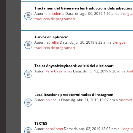
Tractamen del Génere en les traduccions dels adjectius
Autor:
eloi.coloma
Data: dt. ago. 06, 2019 4:16 pm a
Llengua
traducció de programari
Tu/vós en aplicació
Autor:
fey_elija
Data: dt. jul. 30, 2019 8:33 am a
Llengua i
traducció de programari
Teclat Anysoftkeyboard: edició del diccionari
Autor:
Pere Casanellas
Data: dv. jul. 12, 2019 9:20 am a
And
Localitzacions predeterminades d'instagram
Autor:
pplanells
Data: dg. abr. 21, 2019 10:02 am a
Android
TEXTES
Autor:
pereAnton
Data: dt. abr. 02, 2019 12:02 pm a
Llengua