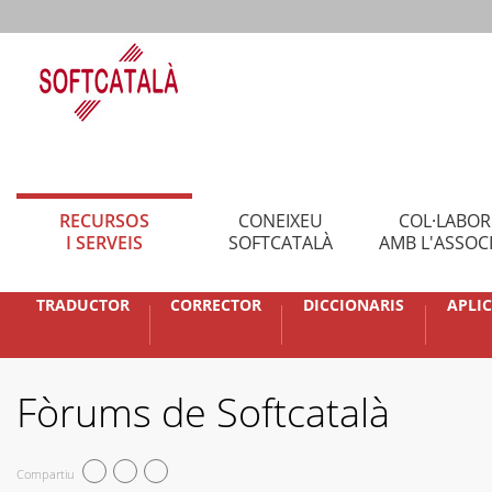
RECURSOS
CONEIXEU
COL·LABO
I SERVEIS
SOFTCATALÀ
AMB L'ASSOC
TRADUCTOR
CORRECTOR
DICCIONARIS
APLI
Fòrums de Softcatalà
Compartiu