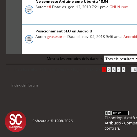
No connecto Arduino amb Ubuntu 18.04
Autor:
efl
Data: ds. gen. 12, 2019 7:21 pm a
GNU/Linux
Posicionament SEO en Android
Autor:
gvasesores
Data: dl. nov. 05, 2018 9:46 am a
Androi
Mostra les entrades dels darrers
La cerca ha trobat 870 coincidències •
Pàgina
1
de
18
•
...
1
2
3
4
5
18
Índex del fòrum
El contingut està d
Softcatalà © 1998-
2026
Atribució - Compar
contrari.