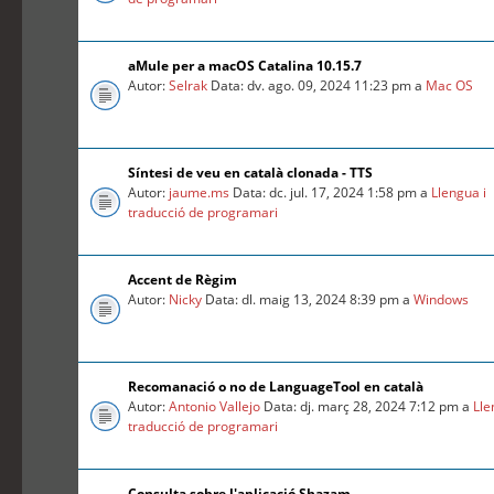
aMule per a macOS Catalina 10.15.7
Autor:
Selrak
Data: dv. ago. 09, 2024 11:23 pm a
Mac OS
Síntesi de veu en català clonada - TTS
Autor:
jaume.ms
Data: dc. jul. 17, 2024 1:58 pm a
Llengua i
traducció de programari
Accent de Règim
Autor:
Nicky
Data: dl. maig 13, 2024 8:39 pm a
Windows
Recomanació o no de LanguageTool en català
Autor:
Antonio Vallejo
Data: dj. març 28, 2024 7:12 pm a
Lle
traducció de programari
Consulta sobre l'aplicació Shazam