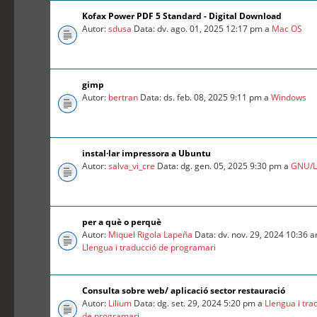
Kofax Power PDF 5 Standard - Digital Download
Autor:
sdusa
Data: dv. ago. 01, 2025 12:17 pm a
Mac OS
gimp
Autor:
bertran
Data: ds. feb. 08, 2025 9:11 pm a
Windows
instal·lar impressora a Ubuntu
Autor:
salva_vi_cre
Data: dg. gen. 05, 2025 9:30 pm a
GNU/L
per a què o perquè
Autor:
Miquel Rigola Lapeña
Data: dv. nov. 29, 2024 10:36 
Llengua i traducció de programari
Consulta sobre web/ aplicació sector restauració
Autor:
Lilium
Data: dg. set. 29, 2024 5:20 pm a
Llengua i tra
de programari