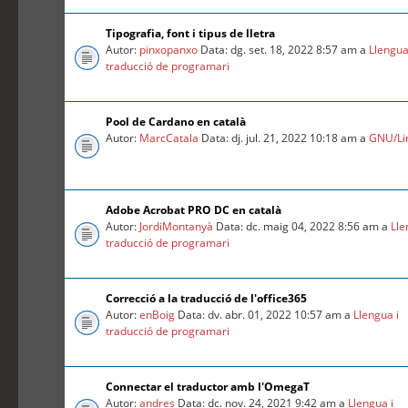
Tipografia, font i tipus de lletra
Autor:
pinxopanxo
Data: dg. set. 18, 2022 8:57 am a
Llengua
traducció de programari
Pool de Cardano en català
Autor:
MarcCatala
Data: dj. jul. 21, 2022 10:18 am a
GNU/Li
Adobe Acrobat PRO DC en català
Autor:
JordiMontanyà
Data: dc. maig 04, 2022 8:56 am a
Lle
traducció de programari
Correcció a la traducció de l'office365
Autor:
enBoig
Data: dv. abr. 01, 2022 10:57 am a
Llengua i
traducció de programari
Connectar el traductor amb l'OmegaT
Autor:
andres
Data: dc. nov. 24, 2021 9:42 am a
Llengua i