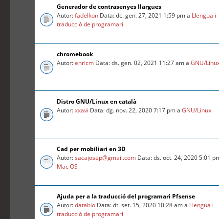
Generador de contrasenyes llargues
Autor:
fadelkon
Data: dc. gen. 27, 2021 1:59 pm a
Llengua i
traducció de programari
chromebook
Autor:
enricm
Data: ds. gen. 02, 2021 11:27 am a
GNU/Linu
Distro GNU/Linux en català
Autor:
xxavi
Data: dg. nov. 22, 2020 7:17 pm a
GNU/Linux
Cad per mobiliari en 3D
Autor:
sacajosep@gmail.com
Data: ds. oct. 24, 2020 5:01 p
Mac OS
Ajuda per a la traducció del programari Pfsense
Autor:
databio
Data: dt. set. 15, 2020 10:28 am a
Llengua i
traducció de programari