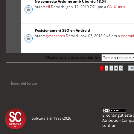
No connecto Arduino amb Ubuntu 18.04
Autor:
efl
Data: ds. gen. 12, 2019 7:21 pm a
GNU/Linux
Posicionament SEO en Android
Autor:
gvasesores
Data: dl. nov. 05, 2018 9:46 am a
Androi
Mostra les entrades dels darrers
La cerca ha trobat 870 coincidències •
Pàgina
1
de
18
•
...
1
2
3
4
5
18
Índex del fòrum
El contingut està d
Softcatalà © 1998-
2026
Atribució - Compar
contrari.