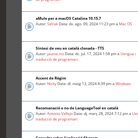
aMule per a macOS Catalina 10.15.7
Autor:
Selrak
Data: dv. ago. 09, 2024 11:23 pm a
Mac OS
Síntesi de veu en català clonada - TTS
Autor:
jaume.ms
Data: dc. jul. 17, 2024 1:58 pm a
Llengua i
traducció de programari
Accent de Règim
Autor:
Nicky
Data: dl. maig 13, 2024 8:39 pm a
Windows
Recomanació o no de LanguageTool en català
Autor:
Antonio Vallejo
Data: dj. març 28, 2024 7:12 pm a
Lle
traducció de programari
Consulta sobre l'aplicació Shazam