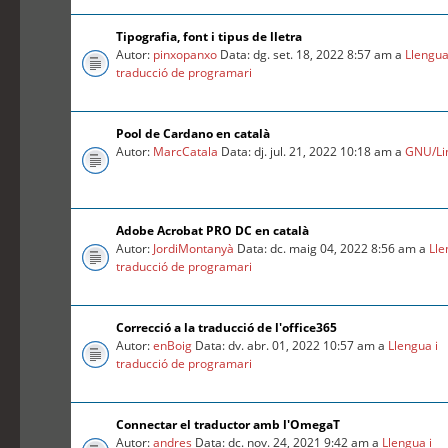
Tipografia, font i tipus de lletra
Autor:
pinxopanxo
Data: dg. set. 18, 2022 8:57 am a
Llengua
traducció de programari
Pool de Cardano en català
Autor:
MarcCatala
Data: dj. jul. 21, 2022 10:18 am a
GNU/Li
Adobe Acrobat PRO DC en català
Autor:
JordiMontanyà
Data: dc. maig 04, 2022 8:56 am a
Lle
traducció de programari
Correcció a la traducció de l'office365
Autor:
enBoig
Data: dv. abr. 01, 2022 10:57 am a
Llengua i
traducció de programari
Connectar el traductor amb l'OmegaT
Autor:
andres
Data: dc. nov. 24, 2021 9:42 am a
Llengua i