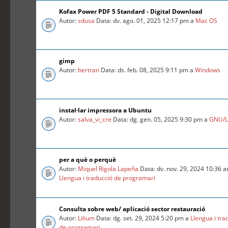
Kofax Power PDF 5 Standard - Digital Download
Autor:
sdusa
Data: dv. ago. 01, 2025 12:17 pm a
Mac OS
gimp
Autor:
bertran
Data: ds. feb. 08, 2025 9:11 pm a
Windows
instal·lar impressora a Ubuntu
Autor:
salva_vi_cre
Data: dg. gen. 05, 2025 9:30 pm a
GNU/L
per a què o perquè
Autor:
Miquel Rigola Lapeña
Data: dv. nov. 29, 2024 10:36 
Llengua i traducció de programari
Consulta sobre web/ aplicació sector restauració
Autor:
Lilium
Data: dg. set. 29, 2024 5:20 pm a
Llengua i tra
de programari