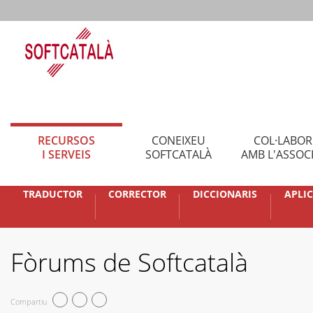
RECURSOS
CONEIXEU
COL·LABO
I SERVEIS
SOFTCATALÀ
AMB L'ASSOC
TRADUCTOR
CORRECTOR
DICCIONARIS
APLI
Fòrums de Softcatalà
Compartiu