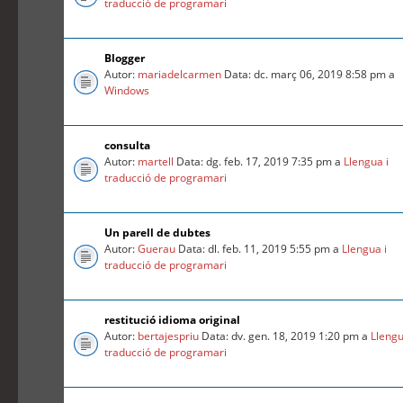
traducció de programari
Blogger
Autor:
mariadelcarmen
Data: dc. març 06, 2019 8:58 pm a
Windows
consulta
Autor:
martell
Data: dg. feb. 17, 2019 7:35 pm a
Llengua i
traducció de programari
Un parell de dubtes
Autor:
Guerau
Data: dl. feb. 11, 2019 5:55 pm a
Llengua i
traducció de programari
restitució idioma original
Autor:
bertajespriu
Data: dv. gen. 18, 2019 1:20 pm a
Llengu
traducció de programari