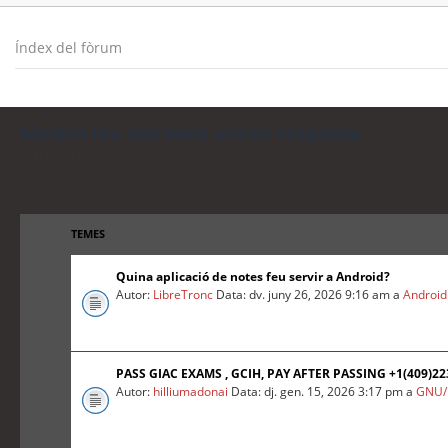
Índex del fòrum
Mostra les entrades sense resposta
Torna a la cerca avançada
TEMES
Quina aplicació de notes feu servir a Android?
Autor:
LibreTronc
Data: dv. juny 26, 2026 9:16 am a
Android
PASS GIAC EXAMS , GCIH, PAY AFTER PASSING +1(409)2
Autor:
hilliumadonai
Data: dj. gen. 15, 2026 3:17 pm a
GNU/