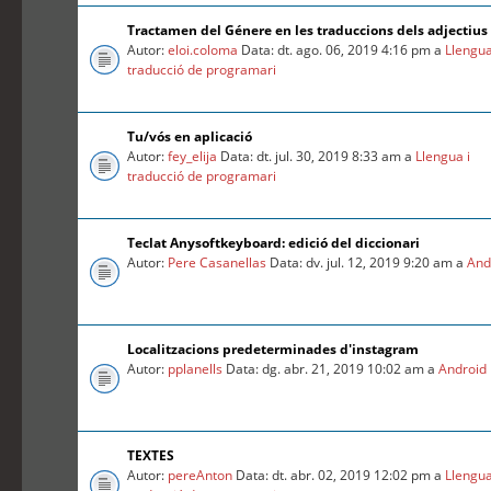
Tractamen del Génere en les traduccions dels adjectius
Autor:
eloi.coloma
Data: dt. ago. 06, 2019 4:16 pm a
Llengua
traducció de programari
Tu/vós en aplicació
Autor:
fey_elija
Data: dt. jul. 30, 2019 8:33 am a
Llengua i
traducció de programari
Teclat Anysoftkeyboard: edició del diccionari
Autor:
Pere Casanellas
Data: dv. jul. 12, 2019 9:20 am a
And
Localitzacions predeterminades d'instagram
Autor:
pplanells
Data: dg. abr. 21, 2019 10:02 am a
Android
TEXTES
Autor:
pereAnton
Data: dt. abr. 02, 2019 12:02 pm a
Llengua