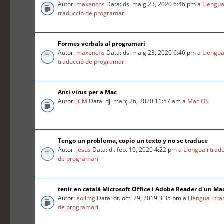
Autor:
maxenchs
Data: ds. maig 23, 2020 6:46 pm a
Llengua
traducció de programari
Formes verbals al programari
Autor:
maxenchs
Data: ds. maig 23, 2020 6:46 pm a
Llengua
traducció de programari
Anti virus per a Mac
Autor:
JCM
Data: dj. març 26, 2020 11:57 am a
Mac OS
Tengo un problema, copio un texto y no se traduce
Autor:
jesus
Data: dl. feb. 10, 2020 4:22 pm a
Llengua i trad
de programari
tenir en català Microsoft Office i Adobe Reader d'un Ma
Autor:
eollmg
Data: dt. oct. 29, 2019 3:35 pm a
Llengua i tr
de programari