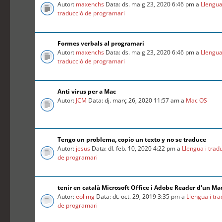
Autor:
maxenchs
Data: ds. maig 23, 2020 6:46 pm a
Llengua
traducció de programari
Formes verbals al programari
Autor:
maxenchs
Data: ds. maig 23, 2020 6:46 pm a
Llengua
traducció de programari
Anti virus per a Mac
Autor:
JCM
Data: dj. març 26, 2020 11:57 am a
Mac OS
Tengo un problema, copio un texto y no se traduce
Autor:
jesus
Data: dl. feb. 10, 2020 4:22 pm a
Llengua i trad
de programari
tenir en català Microsoft Office i Adobe Reader d'un Ma
Autor:
eollmg
Data: dt. oct. 29, 2019 3:35 pm a
Llengua i tr
de programari