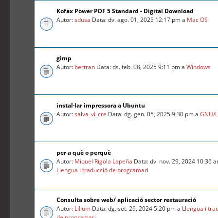
Kofax Power PDF 5 Standard - Digital Download
Autor:
sdusa
Data: dv. ago. 01, 2025 12:17 pm a
Mac OS
gimp
Autor:
bertran
Data: ds. feb. 08, 2025 9:11 pm a
Windows
instal·lar impressora a Ubuntu
Autor:
salva_vi_cre
Data: dg. gen. 05, 2025 9:30 pm a
GNU/L
per a què o perquè
Autor:
Miquel Rigola Lapeña
Data: dv. nov. 29, 2024 10:36 
Llengua i traducció de programari
Consulta sobre web/ aplicació sector restauració
Autor:
Lilium
Data: dg. set. 29, 2024 5:20 pm a
Llengua i tra
de programari