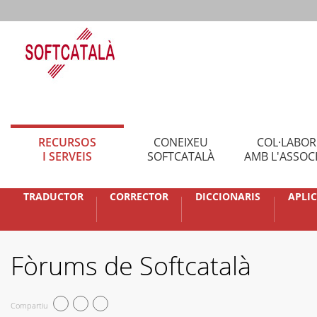
RECURSOS
CONEIXEU
COL·LABO
I SERVEIS
SOFTCATALÀ
AMB L'ASSOC
TRADUCTOR
CORRECTOR
DICCIONARIS
APLI
Fòrums de Softcatalà
Compartiu