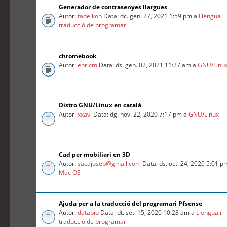
Generador de contrasenyes llargues
Autor:
fadelkon
Data: dc. gen. 27, 2021 1:59 pm a
Llengua i
traducció de programari
chromebook
Autor:
enricm
Data: ds. gen. 02, 2021 11:27 am a
GNU/Linu
Distro GNU/Linux en català
Autor:
xxavi
Data: dg. nov. 22, 2020 7:17 pm a
GNU/Linux
Cad per mobiliari en 3D
Autor:
sacajosep@gmail.com
Data: ds. oct. 24, 2020 5:01 p
Mac OS
Ajuda per a la traducció del programari Pfsense
Autor:
databio
Data: dt. set. 15, 2020 10:28 am a
Llengua i
traducció de programari