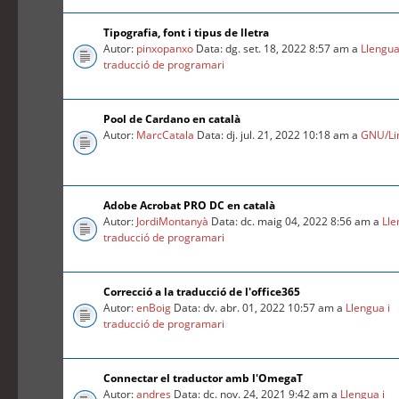
Tipografia, font i tipus de lletra
Autor:
pinxopanxo
Data: dg. set. 18, 2022 8:57 am a
Llengua
traducció de programari
Pool de Cardano en català
Autor:
MarcCatala
Data: dj. jul. 21, 2022 10:18 am a
GNU/Li
Adobe Acrobat PRO DC en català
Autor:
JordiMontanyà
Data: dc. maig 04, 2022 8:56 am a
Lle
traducció de programari
Correcció a la traducció de l'office365
Autor:
enBoig
Data: dv. abr. 01, 2022 10:57 am a
Llengua i
traducció de programari
Connectar el traductor amb l'OmegaT
Autor:
andres
Data: dc. nov. 24, 2021 9:42 am a
Llengua i