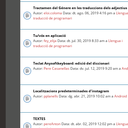
Tractamen del Génere en les traduccions dels adjectius
Autor:
eloi.coloma
Data: dt. ago. 06, 2019 4:16 pm a
Llengua
traducció de programari
Tu/vós en aplicació
Autor:
fey_elija
Data: dt. jul. 30, 2019 8:33 am a
Llengua i
traducció de programari
Teclat Anysoftkeyboard: edició del diccionari
Autor:
Pere Casanellas
Data: dv. jul. 12, 2019 9:20 am a
And
Localitzacions predeterminades d'instagram
Autor:
pplanells
Data: dg. abr. 21, 2019 10:02 am a
Android
TEXTES
Autor:
pereAnton
Data: dt. abr. 02, 2019 12:02 pm a
Llengua