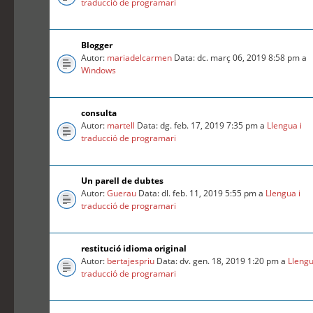
traducció de programari
Blogger
Autor:
mariadelcarmen
Data: dc. març 06, 2019 8:58 pm a
Windows
consulta
Autor:
martell
Data: dg. feb. 17, 2019 7:35 pm a
Llengua i
traducció de programari
Un parell de dubtes
Autor:
Guerau
Data: dl. feb. 11, 2019 5:55 pm a
Llengua i
traducció de programari
restitució idioma original
Autor:
bertajespriu
Data: dv. gen. 18, 2019 1:20 pm a
Llengu
traducció de programari