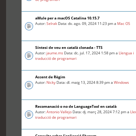
aMule per a macOS Catalina 10.15.7
Autor:
Selrak
Data: dv. ago. 09, 2024 11:23 pm a
Mac OS
Síntesi de veu en català clonada - TTS
Autor:
jaume.ms
Data: dc. jul. 17, 2024 1:58 pm a
Llengua i
traducció de programari
Accent de Règim
Autor:
Nicky
Data: dl. maig 13, 2024 8:39 pm a
Windows
Recomanació o no de LanguageTool en català
Autor:
Antonio Vallejo
Data: dj. març 28, 2024 7:12 pm a
Lle
traducció de programari
Consulta sobre l'aplicació Shazam