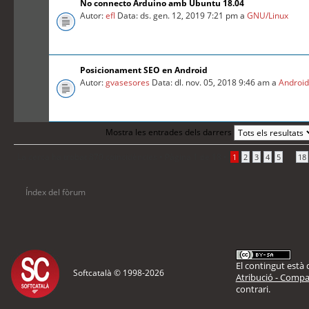
No connecto Arduino amb Ubuntu 18.04
Autor:
efl
Data: ds. gen. 12, 2019 7:21 pm a
GNU/Linux
Posicionament SEO en Android
Autor:
gvasesores
Data: dl. nov. 05, 2018 9:46 am a
Androi
Mostra les entrades dels darrers
La cerca ha trobat 870 coincidències •
Pàgina
1
de
18
•
...
1
2
3
4
5
18
Índex del fòrum
El contingut està d
Softcatalà © 1998-
2026
Atribució - Compar
contrari.