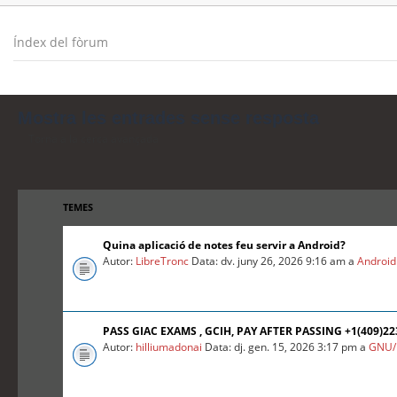
Índex del fòrum
Mostra les entrades sense resposta
Torna a la cerca avançada
TEMES
Quina aplicació de notes feu servir a Android?
Autor:
LibreTronc
Data: dv. juny 26, 2026 9:16 am a
Android
PASS GIAC EXAMS , GCIH, PAY AFTER PASSING +1(409)2
Autor:
hilliumadonai
Data: dj. gen. 15, 2026 3:17 pm a
GNU/