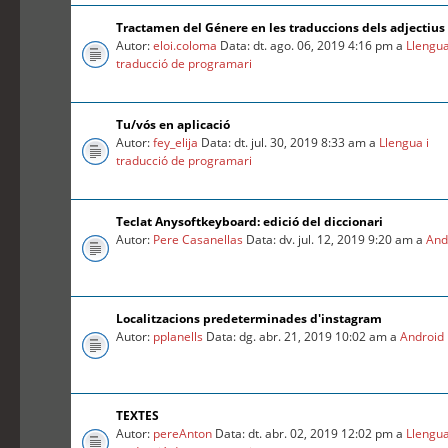
Tractamen del Génere en les traduccions dels adjectius
Autor:
eloi.coloma
Data: dt. ago. 06, 2019 4:16 pm a
Llengua
traducció de programari
Tu/vós en aplicació
Autor:
fey_elija
Data: dt. jul. 30, 2019 8:33 am a
Llengua i
traducció de programari
Teclat Anysoftkeyboard: edició del diccionari
Autor:
Pere Casanellas
Data: dv. jul. 12, 2019 9:20 am a
And
Localitzacions predeterminades d'instagram
Autor:
pplanells
Data: dg. abr. 21, 2019 10:02 am a
Android
TEXTES
Autor:
pereAnton
Data: dt. abr. 02, 2019 12:02 pm a
Llengua