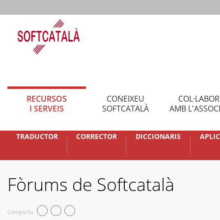
RECURSOS
CONEIXEU
COL·LABO
I SERVEIS
SOFTCATALÀ
AMB L'ASSOC
TRADUCTOR
CORRECTOR
DICCIONARIS
APLI
Fòrums de Softcatalà
Compartiu