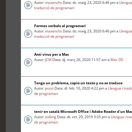
Autor:
maxenchs
Data: ds. maig 23, 2020 6:46 pm a
Llengua
traducció de programari
Formes verbals al programari
Autor:
maxenchs
Data: ds. maig 23, 2020 6:46 pm a
Llengua
traducció de programari
Anti virus per a Mac
Autor:
JCM
Data: dj. març 26, 2020 11:57 am a
Mac OS
Tengo un problema, copio un texto y no se traduce
Autor:
jesus
Data: dl. feb. 10, 2020 4:22 pm a
Llengua i trad
de programari
tenir en català Microsoft Office i Adobe Reader d'un Ma
Autor:
eollmg
Data: dt. oct. 29, 2019 3:35 pm a
Llengua i tr
de programari