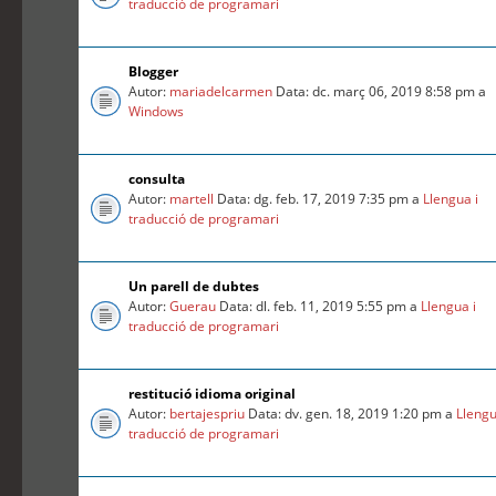
traducció de programari
Blogger
Autor:
mariadelcarmen
Data: dc. març 06, 2019 8:58 pm a
Windows
consulta
Autor:
martell
Data: dg. feb. 17, 2019 7:35 pm a
Llengua i
traducció de programari
Un parell de dubtes
Autor:
Guerau
Data: dl. feb. 11, 2019 5:55 pm a
Llengua i
traducció de programari
restitució idioma original
Autor:
bertajespriu
Data: dv. gen. 18, 2019 1:20 pm a
Llengu
traducció de programari