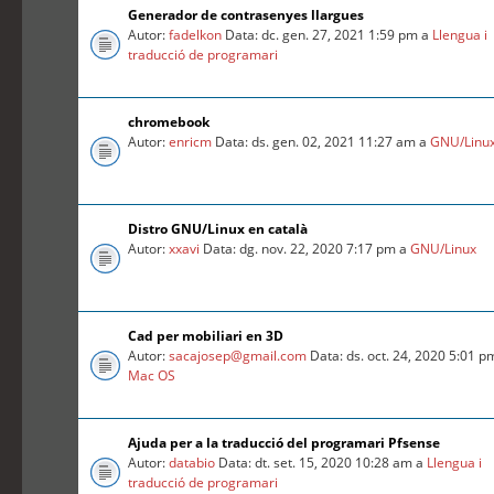
Generador de contrasenyes llargues
Autor:
fadelkon
Data: dc. gen. 27, 2021 1:59 pm a
Llengua i
traducció de programari
chromebook
Autor:
enricm
Data: ds. gen. 02, 2021 11:27 am a
GNU/Linu
Distro GNU/Linux en català
Autor:
xxavi
Data: dg. nov. 22, 2020 7:17 pm a
GNU/Linux
Cad per mobiliari en 3D
Autor:
sacajosep@gmail.com
Data: ds. oct. 24, 2020 5:01 p
Mac OS
Ajuda per a la traducció del programari Pfsense
Autor:
databio
Data: dt. set. 15, 2020 10:28 am a
Llengua i
traducció de programari