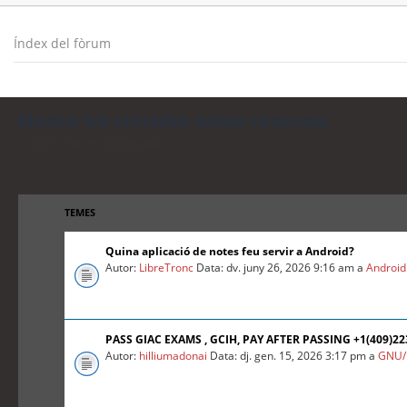
Índex del fòrum
Mostra les entrades sense resposta
Torna a la cerca avançada
TEMES
Quina aplicació de notes feu servir a Android?
Autor:
LibreTronc
Data: dv. juny 26, 2026 9:16 am a
Android
PASS GIAC EXAMS , GCIH, PAY AFTER PASSING +1(409)2
Autor:
hilliumadonai
Data: dj. gen. 15, 2026 3:17 pm a
GNU/