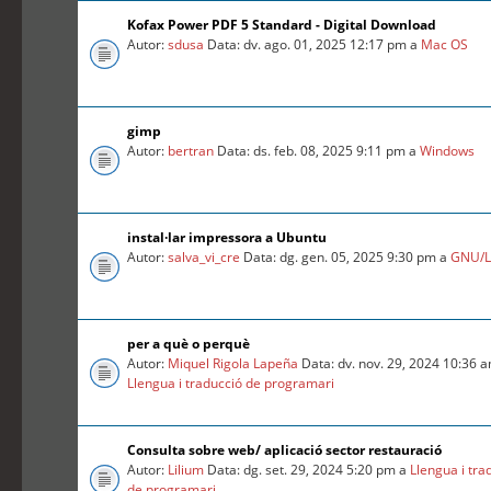
Kofax Power PDF 5 Standard - Digital Download
Autor:
sdusa
Data: dv. ago. 01, 2025 12:17 pm a
Mac OS
gimp
Autor:
bertran
Data: ds. feb. 08, 2025 9:11 pm a
Windows
instal·lar impressora a Ubuntu
Autor:
salva_vi_cre
Data: dg. gen. 05, 2025 9:30 pm a
GNU/L
per a què o perquè
Autor:
Miquel Rigola Lapeña
Data: dv. nov. 29, 2024 10:36 
Llengua i traducció de programari
Consulta sobre web/ aplicació sector restauració
Autor:
Lilium
Data: dg. set. 29, 2024 5:20 pm a
Llengua i tra
de programari