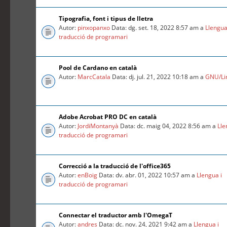
Tipografia, font i tipus de lletra
Autor:
pinxopanxo
Data: dg. set. 18, 2022 8:57 am a
Llengua
traducció de programari
Pool de Cardano en català
Autor:
MarcCatala
Data: dj. jul. 21, 2022 10:18 am a
GNU/Li
Adobe Acrobat PRO DC en català
Autor:
JordiMontanyà
Data: dc. maig 04, 2022 8:56 am a
Lle
traducció de programari
Correcció a la traducció de l'office365
Autor:
enBoig
Data: dv. abr. 01, 2022 10:57 am a
Llengua i
traducció de programari
Connectar el traductor amb l'OmegaT
Autor:
andres
Data: dc. nov. 24, 2021 9:42 am a
Llengua i