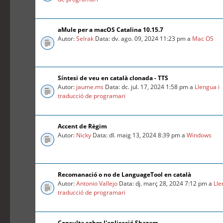
aMule per a macOS Catalina 10.15.7
Autor:
Selrak
Data: dv. ago. 09, 2024 11:23 pm a
Mac OS
Síntesi de veu en català clonada - TTS
Autor:
jaume.ms
Data: dc. jul. 17, 2024 1:58 pm a
Llengua i
traducció de programari
Accent de Règim
Autor:
Nicky
Data: dl. maig 13, 2024 8:39 pm a
Windows
Recomanació o no de LanguageTool en català
Autor:
Antonio Vallejo
Data: dj. març 28, 2024 7:12 pm a
Lle
traducció de programari
Consulta sobre l'aplicació Shazam