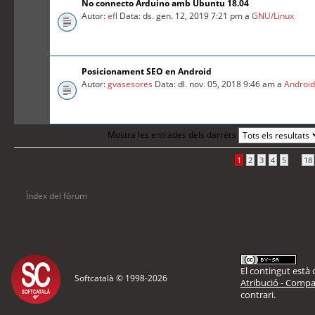
No connecto Arduino amb Ubuntu 18.04
Autor:
efl
Data: ds. gen. 12, 2019 7:21 pm a
GNU/Linux
Posicionament SEO en Android
Autor:
gvasesores
Data: dl. nov. 05, 2018 9:46 am a
Androi
Mostra les entrades dels darrers
La cerca ha trobat 870 coincidències •
Pàgina
1
de
18
•
...
1
2
3
4
5
18
Índex del fòrum
El contingut està d
Softcatalà © 1998-
2026
Atribució - Compar
contrari.