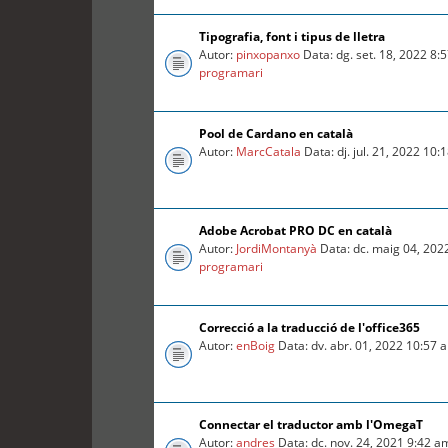
Tipografia, font i tipus de lletra
Autor:
pinxopanxo
Data: dg. set. 18, 2022 8
programari
Pool de Cardano en català
Autor:
MarcCatala
Data: dj. jul. 21, 2022 10
Adobe Acrobat PRO DC en català
Autor:
JordiMontanyà
Data: dc. maig 04, 202
programari
Correcció a la traducció de l'office365
Autor:
enBoig
Data: dv. abr. 01, 2022 10:57
Connectar el traductor amb l'OmegaT
Autor:
andres
Data: dc. nov. 24, 2021 9:42 a