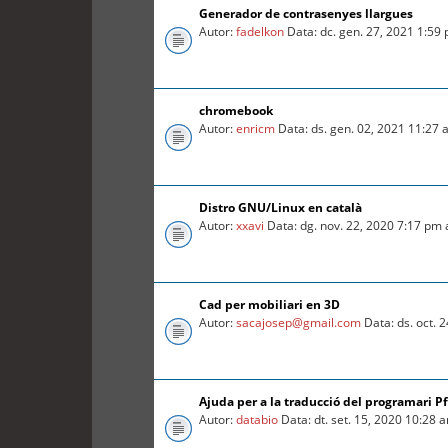
Generador de contrasenyes llargues
Autor:
fadelkon
Data: dc. gen. 27, 2021 1:59
chromebook
Autor:
enricm
Data: ds. gen. 02, 2021 11:27
Distro GNU/Linux en català
Autor:
xxavi
Data: dg. nov. 22, 2020 7:17 pm
Cad per mobiliari en 3D
Autor:
sacajosep@gmail.com
Data: ds. oct. 
Ajuda per a la traducció del programari P
Autor:
databio
Data: dt. set. 15, 2020 10:28 