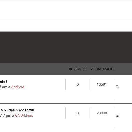
La cerca ha tr
RESPOSTES
VISUALITZACIÓ
roid?
0
10591
16 am a
Android
ING +1(409)2237790
0
23808
3:17 pm a
GNU/Linux