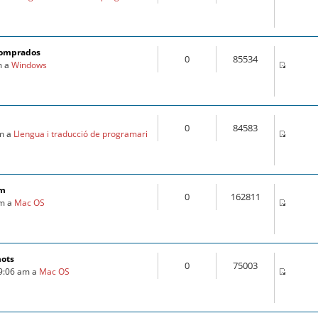
comprados
0
85534
m a
Windows
0
84583
am a
Llengua i traducció de programari
om
0
162811
pm a
Mac OS
mots
0
75003
 9:06 am a
Mac OS