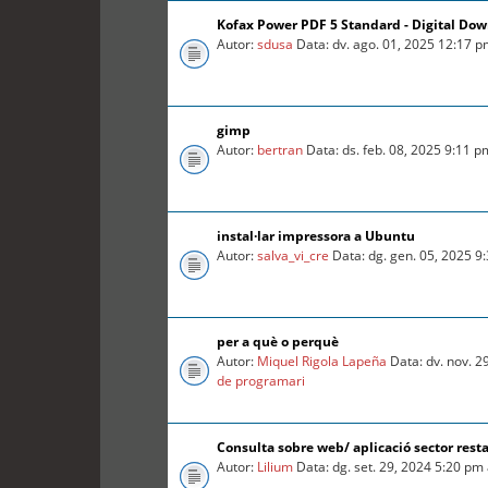
Kofax Power PDF 5 Standard - Digital Do
Autor:
sdusa
Data: dv. ago. 01, 2025 12:17 
gimp
Autor:
bertran
Data: ds. feb. 08, 2025 9:11 
instal·lar impressora a Ubuntu
Autor:
salva_vi_cre
Data: dg. gen. 05, 2025 9
per a què o perquè
Autor:
Miquel Rigola Lapeña
Data: dv. nov. 2
de programari
Consulta sobre web/ aplicació sector rest
Autor:
Lilium
Data: dg. set. 29, 2024 5:20 pm