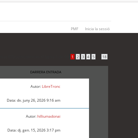
PMF
Inicia la sessió
obat 870 coincidències •
Pàgina
1
de
18
•
...
1
2
3
4
5
18
DARRERA ENTRADA
Autor:
LibreTronc
Data: dv. juny 26, 2026 9:16 am
Autor:
hilliumadonai
Data: dj. gen. 15, 2026 3:17 pm