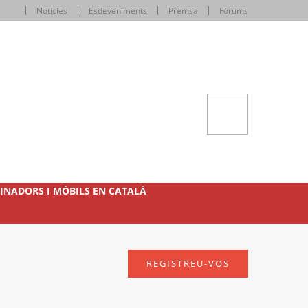
Notícies
Esdeveniments
Premsa
Fòrums
INADORS I MÒBILS EN CATALÀ
REGISTREU-VOS