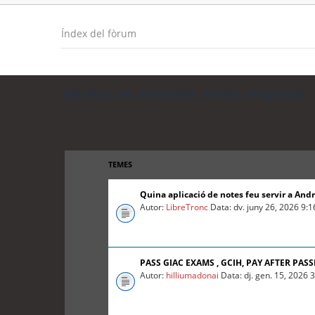
Índex del fòrum
Mostra les entrades sense resposta
Torna a la cerca avançada
TEMES
Quina aplicació de notes feu servir a And
Autor:
LibreTronc
Data: dv. juny 26, 2026 9:
PASS GIAC EXAMS , GCIH, PAY AFTER PASS
Autor:
hilliumadonai
Data: dj. gen. 15, 2026 