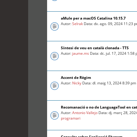
aMule per a macOS Catalina 10.15.7
Autor:
Selrak
Data: dv. ago. 09, 2024 11:23 
Síntesi de veu en català clonada - TTS
Autor:
jaume.ms
Data: dc. jul. 17, 2024 1:58
Accent de Règim
Autor:
Nicky
Data: dl. maig 13, 2024 8:39 pm
Recomanació o no de LanguageTool en ca
Autor:
Antonio Vallejo
Data: dj. març 28, 202
programari
Consulta sobre l'aplicació Shazam