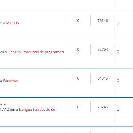
0
76146
pm a
Mac OS
0
72794
 pm a
Llengua i traducció de programari
0
84345
 a
Windows
talà
0
73246
4 7:12 pm a
Llengua i traducció de