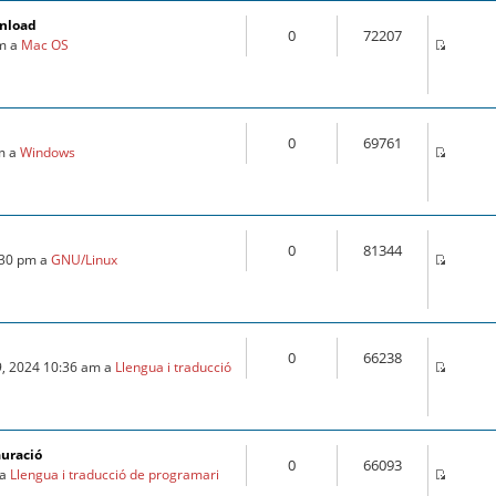
wnload
0
72207
pm a
Mac OS
0
69761
pm a
Windows
0
81344
:30 pm a
GNU/Linux
0
66238
9, 2024 10:36 am a
Llengua i traducció
auració
0
66093
 a
Llengua i traducció de programari