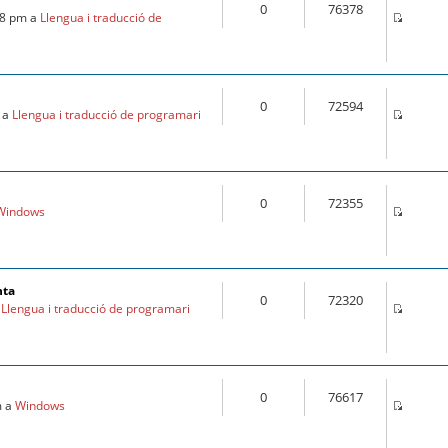
0
76378
28 pm a
Llengua i traducció de
0
72594
m a
Llengua i traducció de programari
0
72355
Windows
nta
0
72320
a
Llengua i traducció de programari
0
76617
m a
Windows