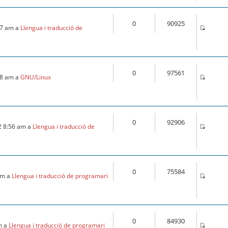
0
90925
:57 am a
Llengua i traducció de
0
97561
:18 am a
GNU/Linux
0
92906
2 8:56 am a
Llengua i traducció de
0
75584
 am a
Llengua i traducció de programari
0
84930
m a
Llengua i traducció de programari