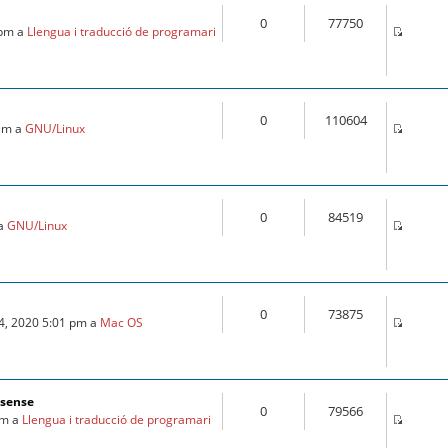
0
77750
 pm a
Llengua i traducció de programari
0
110604
 am a
GNU/Linux
0
84519
 a
GNU/Linux
0
73875
24, 2020 5:01 pm a
Mac OS
fsense
0
79566
am a
Llengua i traducció de programari