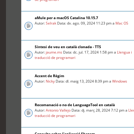
aMule per a macOS Catalina 10.15.7
Autor:
Selrak
Data: dv. ago. 09, 2024 11:23 pm a
Mac OS
Síntesi de veu en català clonada - TTS
Autor:
jaume.ms
Data: dc. jul. 17, 2024 1:58 pm a
Llengua i
traducció de programari
Accent de Règim
Autor:
Nicky
Data: dl. maig 13, 2024 8:39 pm a
Windows
Recomanació o no de LanguageTool en català
Autor:
Antonio Vallejo
Data: dj. març 28, 2024 7:12 pm a
Lle
traducció de programari
Consulta sobre l'aplicació Shazam