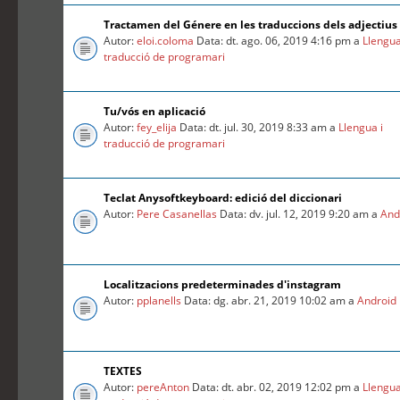
Tractamen del Génere en les traduccions dels adjectius
Autor:
eloi.coloma
Data: dt. ago. 06, 2019 4:16 pm a
Llengua
traducció de programari
Tu/vós en aplicació
Autor:
fey_elija
Data: dt. jul. 30, 2019 8:33 am a
Llengua i
traducció de programari
Teclat Anysoftkeyboard: edició del diccionari
Autor:
Pere Casanellas
Data: dv. jul. 12, 2019 9:20 am a
And
Localitzacions predeterminades d'instagram
Autor:
pplanells
Data: dg. abr. 21, 2019 10:02 am a
Android
TEXTES
Autor:
pereAnton
Data: dt. abr. 02, 2019 12:02 pm a
Llengua