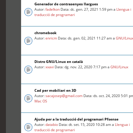
Generador de contrasenyes llargues
Autor:
fadelkon
Data: dc. gen. 27, 2021 1:59 pm a
Llengua i
traducció de programari
chromebook
Autor:
enricm
Data: ds. gen. 02, 2021 11:27 am a
GNU/Linu
Distro GNU/Linux en català
Autor:
xxavi
Data: dg. nov. 22, 2020 7:17 pm a
GNU/Linux
Cad per mobiliari en 3D
Autor:
sacajosep@gmail.com
Data: ds. oct. 24, 2020 5:01 p
Mac OS
Ajuda per a la traducció del programari Pfsense
Autor:
databio
Data: dt. set. 15, 2020 10:28 am a
Llengua i
traducció de programari