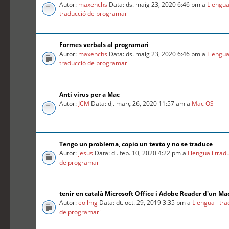
Autor:
maxenchs
Data: ds. maig 23, 2020 6:46 pm a
Llengua
traducció de programari
Formes verbals al programari
Autor:
maxenchs
Data: ds. maig 23, 2020 6:46 pm a
Llengua
traducció de programari
Anti virus per a Mac
Autor:
JCM
Data: dj. març 26, 2020 11:57 am a
Mac OS
Tengo un problema, copio un texto y no se traduce
Autor:
jesus
Data: dl. feb. 10, 2020 4:22 pm a
Llengua i trad
de programari
tenir en català Microsoft Office i Adobe Reader d'un Ma
Autor:
eollmg
Data: dt. oct. 29, 2019 3:35 pm a
Llengua i tr
de programari