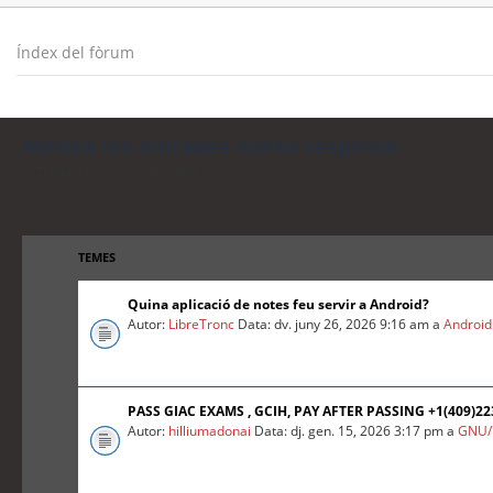
Índex del fòrum
Mostra les entrades sense resposta
Torna a la cerca avançada
TEMES
Quina aplicació de notes feu servir a Android?
Autor:
LibreTronc
Data: dv. juny 26, 2026 9:16 am a
Android
PASS GIAC EXAMS , GCIH, PAY AFTER PASSING +1(409)2
Autor:
hilliumadonai
Data: dj. gen. 15, 2026 3:17 pm a
GNU/