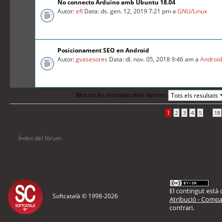
No connecto Arduino amb Ubuntu 18.04
Autor:
efl
Data: ds. gen. 12, 2019 7:21 pm a
GNU/Linux
Posicionament SEO en Android
Autor:
gvasesores
Data: dl. nov. 05, 2018 9:46 am a
Androi
Mostra les entrades dels darrers
La cerca ha trobat 870 coincidències •
Pàgina
1
de
18
•
...
1
2
3
4
5
18
Índex del fòrum
El contingut està d
Softcatalà © 1998-
2026
Atribució - Compar
contrari.