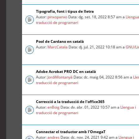
Tipografia, font i tipus de lletra
Autor:
pinxopanxo
Data: dg. set. 18, 2022 8:57 am a
Llengua
traducció de programari
Pool de Cardano en català
Autor:
MarcCatala
Data: dj. jul. 21, 2022 10:18 am a
GNU/Li
Adobe Acrobat PRO DC en català
Autor:
JordiMontanyà
Data: dc. maig 04, 2022 8:56 am a
Lle
traducció de programari
Correcció a la traducció de l'office365
Autor:
enBoig
Data: dv. abr. 01, 2022 10:57 am a
Llengua i
traducció de programari
Connectar el traductor amb l'OmegaT
Autor:
andres
Data: dc. nov. 24, 2021 9:42 am a
Llengua i