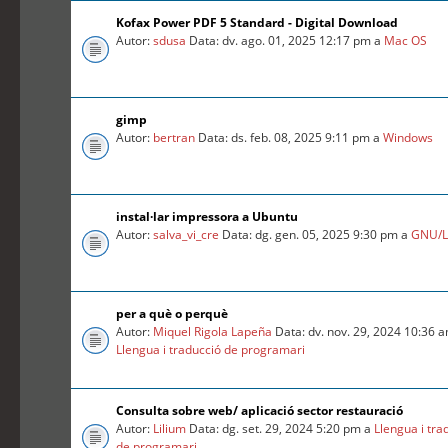
Kofax Power PDF 5 Standard - Digital Download
Autor:
sdusa
Data: dv. ago. 01, 2025 12:17 pm a
Mac OS
gimp
Autor:
bertran
Data: ds. feb. 08, 2025 9:11 pm a
Windows
instal·lar impressora a Ubuntu
Autor:
salva_vi_cre
Data: dg. gen. 05, 2025 9:30 pm a
GNU/L
per a què o perquè
Autor:
Miquel Rigola Lapeña
Data: dv. nov. 29, 2024 10:36 
Llengua i traducció de programari
Consulta sobre web/ aplicació sector restauració
Autor:
Lilium
Data: dg. set. 29, 2024 5:20 pm a
Llengua i tra
de programari