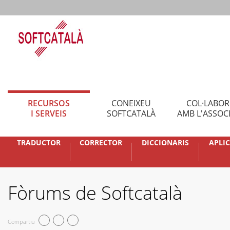
RECURSOS
CONEIXEU
COL·LABO
I SERVEIS
SOFTCATALÀ
AMB L'ASSOC
TRADUCTOR
CORRECTOR
DICCIONARIS
APLI
Fòrums de Softcatalà
Compartiu