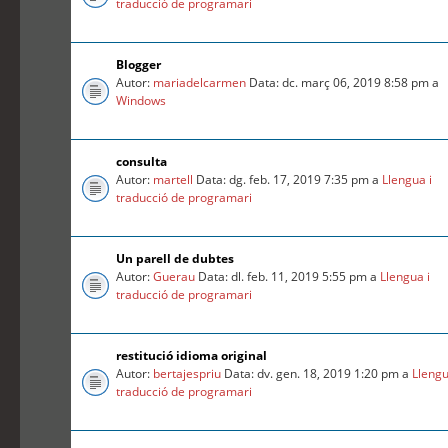
traducció de programari
Blogger
Autor:
mariadelcarmen
Data: dc. març 06, 2019 8:58 pm a
Windows
consulta
Autor:
martell
Data: dg. feb. 17, 2019 7:35 pm a
Llengua i
traducció de programari
Un parell de dubtes
Autor:
Guerau
Data: dl. feb. 11, 2019 5:55 pm a
Llengua i
traducció de programari
restitució idioma original
Autor:
bertajespriu
Data: dv. gen. 18, 2019 1:20 pm a
Llengu
traducció de programari