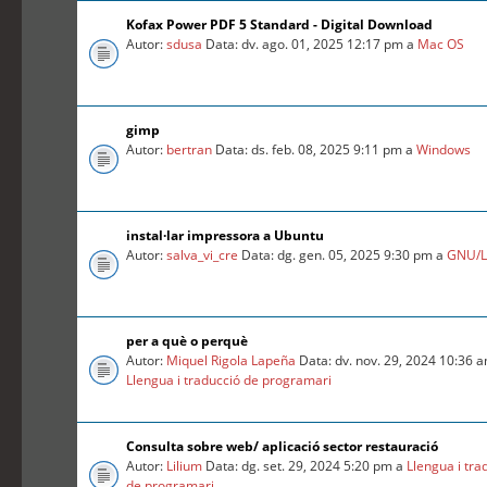
Kofax Power PDF 5 Standard - Digital Download
Autor:
sdusa
Data: dv. ago. 01, 2025 12:17 pm a
Mac OS
gimp
Autor:
bertran
Data: ds. feb. 08, 2025 9:11 pm a
Windows
instal·lar impressora a Ubuntu
Autor:
salva_vi_cre
Data: dg. gen. 05, 2025 9:30 pm a
GNU/L
per a què o perquè
Autor:
Miquel Rigola Lapeña
Data: dv. nov. 29, 2024 10:36 
Llengua i traducció de programari
Consulta sobre web/ aplicació sector restauració
Autor:
Lilium
Data: dg. set. 29, 2024 5:20 pm a
Llengua i tra
de programari