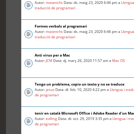
Autor:
maxenchs
Data: ds. maig 23, 2020 6:46 pm a
Llengua
traducció de programari
Formes verbals al programari
Autor:
maxenchs
Data: ds. maig 23, 2020 6:46 pm a
Llengua
traducció de programari
Anti virus per a Mac
Autor:
JCM
Data: dj. març 26, 2020 11:57 am a
Mac OS
Tengo un problema, copio un texto y no se traduce
Autor:
jesus
Data: dl. feb. 10, 2020 4:22 pm a
Llengua i trad
de programari
tenir en català Microsoft Office i Adobe Reader d'un Ma
Autor:
eollmg
Data: dt. oct. 29, 2019 3:35 pm a
Llengua i tr
de programari