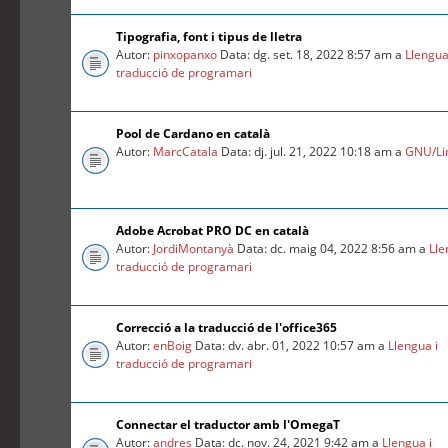
Tipografia, font i tipus de lletra
Autor:
pinxopanxo
Data: dg. set. 18, 2022 8:57 am a
Llengua
traducció de programari
Pool de Cardano en català
Autor:
MarcCatala
Data: dj. jul. 21, 2022 10:18 am a
GNU/Li
Adobe Acrobat PRO DC en català
Autor:
JordiMontanyà
Data: dc. maig 04, 2022 8:56 am a
Lle
traducció de programari
Correcció a la traducció de l'office365
Autor:
enBoig
Data: dv. abr. 01, 2022 10:57 am a
Llengua i
traducció de programari
Connectar el traductor amb l'OmegaT
Autor:
andres
Data: dc. nov. 24, 2021 9:42 am a
Llengua i