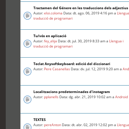
Tractamen del Génere en les traduccions dels adjectius
Autor:
eloi.coloma
Data: dt. ago. 06, 2019 4:16 pm a
Llengua
traducció de programari
Tu/vós en aplicació
Autor:
fey_elija
Data: dt. jul. 30, 2019 8:33 am a
Llengua i
traducció de programari
Teclat Anysoftkeyboard: edició del diccionari
Autor:
Pere Casanellas
Data: dv. jul. 12, 2019 9:20 am a
And
Localitzacions predeterminades d'instagram
Autor:
pplanells
Data: dg. abr. 21, 2019 10:02 am a
Android
TEXTES
Autor:
pereAnton
Data: dt. abr. 02, 2019 12:02 pm a
Llengua