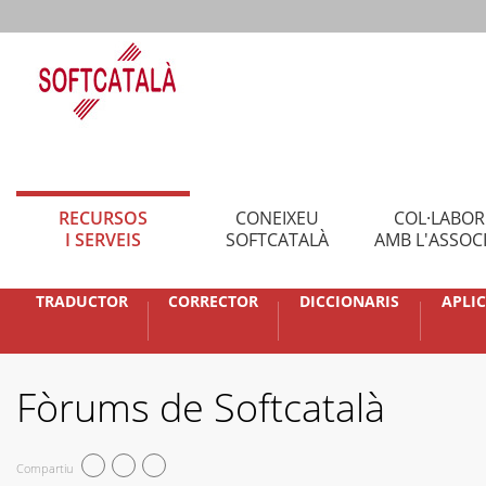
RECURSOS
CONEIXEU
COL·LABO
I SERVEIS
SOFTCATALÀ
AMB L'ASSOC
TRADUCTOR
CORRECTOR
DICCIONARIS
APLI
Fòrums de Softcatalà
Compartiu