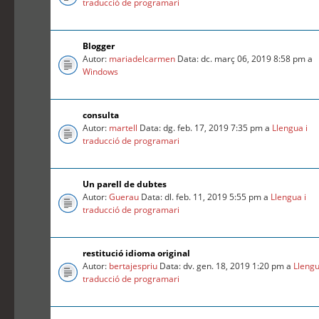
traducció de programari
Blogger
Autor:
mariadelcarmen
Data: dc. març 06, 2019 8:58 pm a
Windows
consulta
Autor:
martell
Data: dg. feb. 17, 2019 7:35 pm a
Llengua i
traducció de programari
Un parell de dubtes
Autor:
Guerau
Data: dl. feb. 11, 2019 5:55 pm a
Llengua i
traducció de programari
restitució idioma original
Autor:
bertajespriu
Data: dv. gen. 18, 2019 1:20 pm a
Llengu
traducció de programari