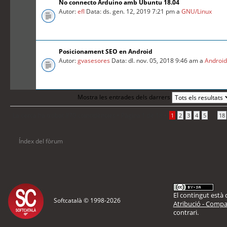
No connecto Arduino amb Ubuntu 18.04
Autor:
efl
Data: ds. gen. 12, 2019 7:21 pm a
GNU/Linux
Posicionament SEO en Android
Autor:
gvasesores
Data: dl. nov. 05, 2018 9:46 am a
Androi
Mostra les entrades dels darrers
La cerca ha trobat 870 coincidències •
Pàgina
1
de
18
•
...
1
2
3
4
5
18
Índex del fòrum
El contingut està d
Softcatalà © 1998-
2026
Atribució - Compar
contrari.