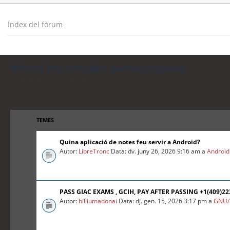
Índex del fòrum
Mostra les entrades sense resposta
Torna a la cerca avançada
TEMES
Quina aplicació de notes feu servir a Android?
Autor:
LibreTronc
Data: dv. juny 26, 2026 9:16 am a
Android
PASS GIAC EXAMS , GCIH, PAY AFTER PASSING +1(409)2
Autor:
hilliumadonai
Data: dj. gen. 15, 2026 3:17 pm a
GNU/