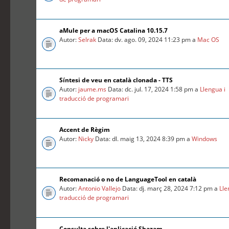
aMule per a macOS Catalina 10.15.7
Autor:
Selrak
Data: dv. ago. 09, 2024 11:23 pm a
Mac OS
Síntesi de veu en català clonada - TTS
Autor:
jaume.ms
Data: dc. jul. 17, 2024 1:58 pm a
Llengua i
traducció de programari
Accent de Règim
Autor:
Nicky
Data: dl. maig 13, 2024 8:39 pm a
Windows
Recomanació o no de LanguageTool en català
Autor:
Antonio Vallejo
Data: dj. març 28, 2024 7:12 pm a
Lle
traducció de programari
Consulta sobre l'aplicació Shazam