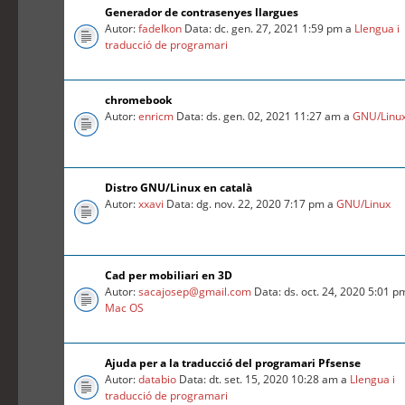
Generador de contrasenyes llargues
Autor:
fadelkon
Data: dc. gen. 27, 2021 1:59 pm a
Llengua i
traducció de programari
chromebook
Autor:
enricm
Data: ds. gen. 02, 2021 11:27 am a
GNU/Linu
Distro GNU/Linux en català
Autor:
xxavi
Data: dg. nov. 22, 2020 7:17 pm a
GNU/Linux
Cad per mobiliari en 3D
Autor:
sacajosep@gmail.com
Data: ds. oct. 24, 2020 5:01 p
Mac OS
Ajuda per a la traducció del programari Pfsense
Autor:
databio
Data: dt. set. 15, 2020 10:28 am a
Llengua i
traducció de programari