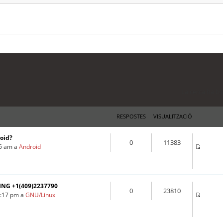
La cerca ha tr
RESPOSTES
VISUALITZACIÓ
roid?
0
11383
16 am a
Android
ING +1(409)2237790
0
23810
3:17 pm a
GNU/Linux