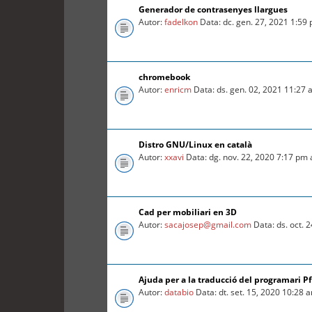
Generador de contrasenyes llargues
Autor:
fadelkon
Data: dc. gen. 27, 2021 1:59
chromebook
Autor:
enricm
Data: ds. gen. 02, 2021 11:27
Distro GNU/Linux en català
Autor:
xxavi
Data: dg. nov. 22, 2020 7:17 pm
Cad per mobiliari en 3D
Autor:
sacajosep@gmail.com
Data: ds. oct. 
Ajuda per a la traducció del programari P
Autor:
databio
Data: dt. set. 15, 2020 10:28 