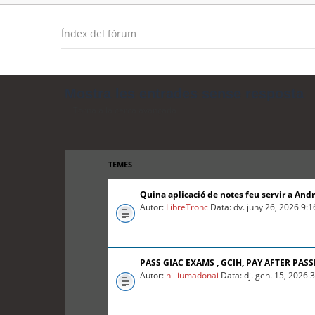
Índex del fòrum
Mostra les entrades sense resposta
Torna a la cerca avançada
TEMES
Quina aplicació de notes feu servir a And
Autor:
LibreTronc
Data: dv. juny 26, 2026 9:
PASS GIAC EXAMS , GCIH, PAY AFTER PASS
Autor:
hilliumadonai
Data: dj. gen. 15, 2026 