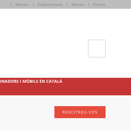
Notícies
Esdeveniments
Premsa
Fòrums
INADORS I MÒBILS EN CATALÀ
REGISTREU-VOS