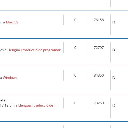
0
76158
pm a
Mac OS
0
72797
 pm a
Llengua i traducció de programari
0
84350
 a
Windows
talà
0
73250
4 7:12 pm a
Llengua i traducció de