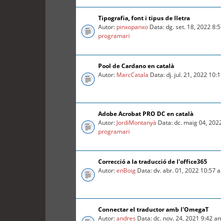
Tipografia, font i tipus de lletra
Autor:
pinxopanxo
Data: dg. set. 18, 2022 8
programari
Pool de Cardano en català
Autor:
MarcCatala
Data: dj. jul. 21, 2022 10
Adobe Acrobat PRO DC en català
Autor:
JordiMontanyà
Data: dc. maig 04, 202
programari
Correcció a la traducció de l'office365
Autor:
enBoig
Data: dv. abr. 01, 2022 10:57
Connectar el traductor amb l'OmegaT
Autor:
andres
Data: dc. nov. 24, 2021 9:42 a