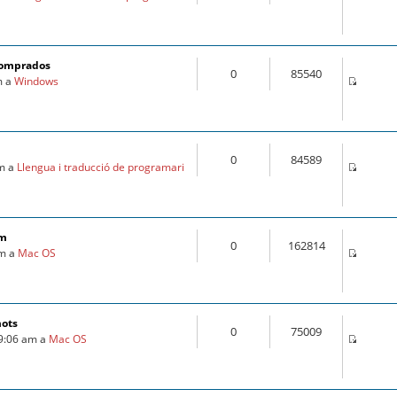
comprados
0
85540
m a
Windows
0
84589
am a
Llengua i traducció de programari
om
0
162814
pm a
Mac OS
mots
0
75009
 9:06 am a
Mac OS