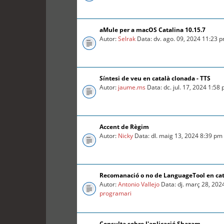
aMule per a macOS Catalina 10.15.7
Autor:
Selrak
Data: dv. ago. 09, 2024 11:23 
Síntesi de veu en català clonada - TTS
Autor:
jaume.ms
Data: dc. jul. 17, 2024 1:58
Accent de Règim
Autor:
Nicky
Data: dl. maig 13, 2024 8:39 pm
Recomanació o no de LanguageTool en ca
Autor:
Antonio Vallejo
Data: dj. març 28, 202
programari
Consulta sobre l'aplicació Shazam