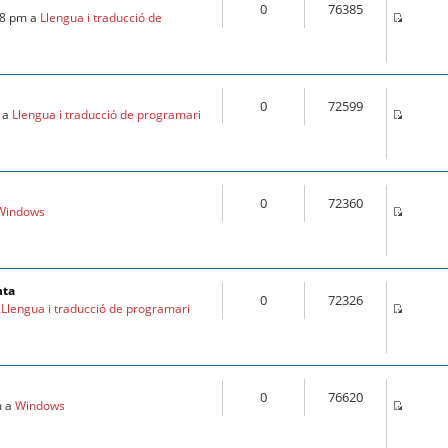
0
76385
28 pm a
Llengua i traducció de
0
72599
m a
Llengua i traducció de programari
0
72360
Windows
nta
0
72326
a
Llengua i traducció de programari
0
76620
m a
Windows