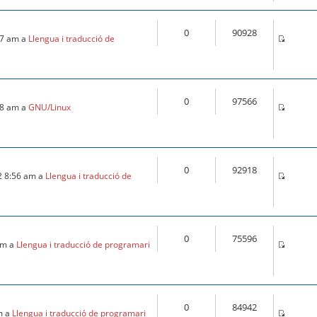
0
90928
:57 am a
Llengua i traducció de
0
97566
:18 am a
GNU/Linux
0
92918
2 8:56 am a
Llengua i traducció de
0
75596
 am a
Llengua i traducció de programari
0
84942
m a
Llengua i traducció de programari