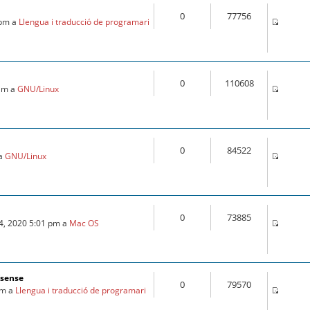
0
77756
 pm a
Llengua i traducció de programari
0
110608
 am a
GNU/Linux
0
84522
 a
GNU/Linux
0
73885
24, 2020 5:01 pm a
Mac OS
fsense
0
79570
am a
Llengua i traducció de programari