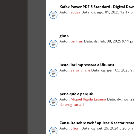
Kofax Power PDF 5 Standard - Digital Do
Autor:
sdusa
Data: dv. ago. 01, 2025 12:17 
gimp
Autor:
bertran
Data: ds. feb. 08, 2025 9:11 
instal·lar impressora a Ubuntu
Autor:
salva_vi_cre
Data: dg. gen. 05, 2025 9
per a què o perquè
Autor:
Miquel Rigola Lapeña
Data: dv. nov. 2
de programari
Consulta sobre web/ aplicació sector rest
Autor:
Lilium
Data: dg. set. 29, 2024 5:20 pm