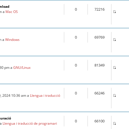
wnload
0
72216
pm a
Mac OS
0
69769
pm a
Windows
0
81349
:30 pm a
GNU/Linux
0
66246
9, 2024 10:36 am a
Llengua i traducció
auració
0
66100
 a
Llengua i traducció de programari