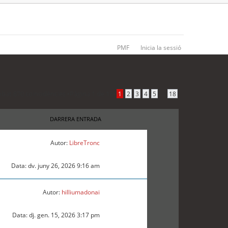
PMF
Inicia la sessió
obat 870 coincidències •
Pàgina
1
de
18
•
...
1
2
3
4
5
18
DARRERA ENTRADA
Autor:
LibreTronc
Data: dv. juny 26, 2026 9:16 am
Autor:
hilliumadonai
Data: dj. gen. 15, 2026 3:17 pm