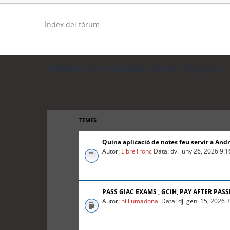
Índex del fòrum
Mostra les entrades sense resposta
Torna a la cerca avançada
TEMES
Quina aplicació de notes feu servir a And
Autor:
LibreTronc
Data: dv. juny 26, 2026 9:
PASS GIAC EXAMS , GCIH, PAY AFTER PASS
Autor:
hilliumadonai
Data: dj. gen. 15, 2026 