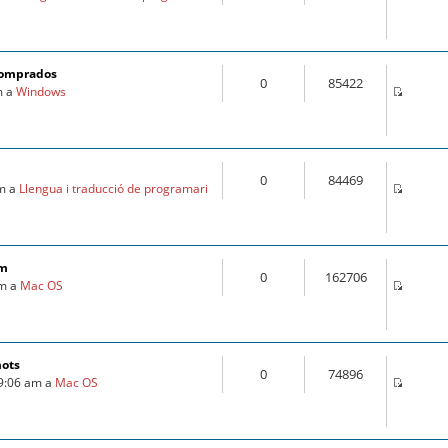
comprados
0
85422
m a
Windows
0
84469
am a
Llengua i traducció de programari
om
0
162706
pm a
Mac OS
mots
0
74896
 9:06 am a
Mac OS