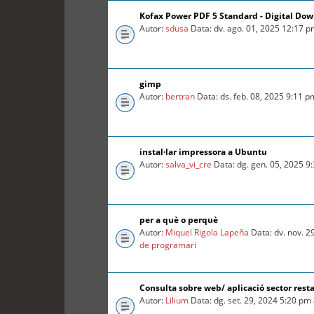
Kofax Power PDF 5 Standard - Digital Do
Autor:
sdusa
Data: dv. ago. 01, 2025 12:17 
gimp
Autor:
bertran
Data: ds. feb. 08, 2025 9:11 
instal·lar impressora a Ubuntu
Autor:
salva_vi_cre
Data: dg. gen. 05, 2025 9
per a què o perquè
Autor:
Miquel Rigola Lapeña
Data: dv. nov. 2
de programari
Consulta sobre web/ aplicació sector rest
Autor:
Lilium
Data: dg. set. 29, 2024 5:20 pm