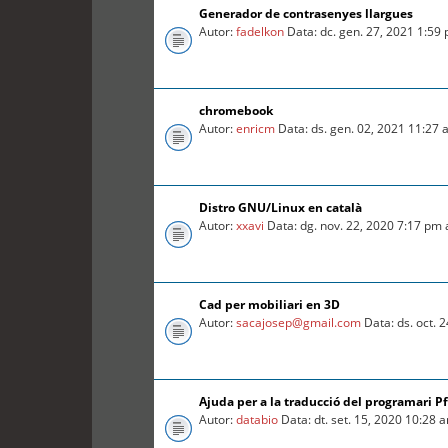
Generador de contrasenyes llargues
Autor:
fadelkon
Data: dc. gen. 27, 2021 1:59
chromebook
Autor:
enricm
Data: ds. gen. 02, 2021 11:27
Distro GNU/Linux en català
Autor:
xxavi
Data: dg. nov. 22, 2020 7:17 pm
Cad per mobiliari en 3D
Autor:
sacajosep@gmail.com
Data: ds. oct. 
Ajuda per a la traducció del programari P
Autor:
databio
Data: dt. set. 15, 2020 10:28 