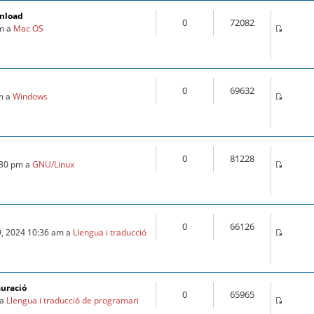
wnload
0
72082
pm a
Mac OS
0
69632
pm a
Windows
0
81228
:30 pm a
GNU/Linux
0
66126
9, 2024 10:36 am a
Llengua i traducció
auració
0
65965
 a
Llengua i traducció de programari