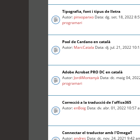
Tipografia, font i tipus de lletra
Autor:
pinxopanxo
Data: dg. set. 18, 2022 8
programari
Pool de Cardano en català
Autor:
MarcCatala
Data: dj. jul. 21, 2022 10
Adobe Acrobat PRO DC en català
Autor:
JordiMontanyà
Data: dc. maig 04, 202
programari
Correcció a la traducció de l'office365
Autor:
enBoig
Data: dv. abr. 01, 2022 10:57
Connectar el traductor amb l'OmegaT
Autor:
andres
Data: dc. nov. 24, 2021 9:42 a