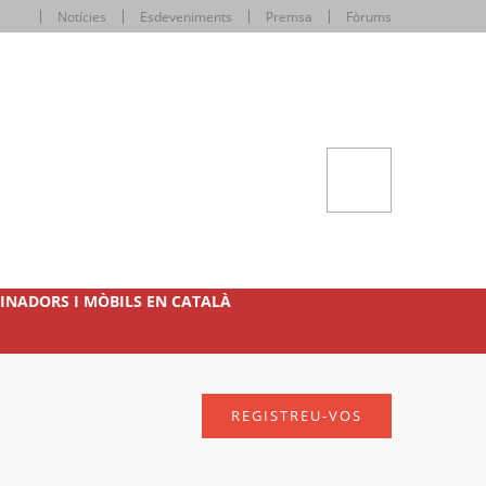
Notícies
Esdeveniments
Premsa
Fòrums
INADORS I MÒBILS EN CATALÀ
REGISTREU-VOS