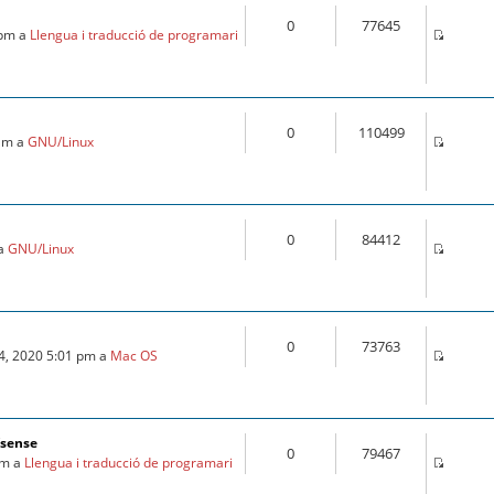
0
77645
 pm a
Llengua i traducció de programari
0
110499
 am a
GNU/Linux
0
84412
 a
GNU/Linux
0
73763
24, 2020 5:01 pm a
Mac OS
fsense
0
79467
am a
Llengua i traducció de programari