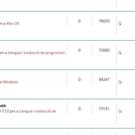
0
76033
pm a
Mac OS
0
72685
 pm a
Llengua i traducció de programari
0
84247
 a
Windows
talà
0
73131
4 7:12 pm a
Llengua i traducció de