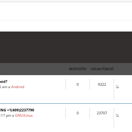
La cerca ha tr
RESPOSTES
VISUALITZACIÓ
roid?
0
9322
16 am a
Android
ING +1(409)2237790
0
23707
3:17 pm a
GNU/Linux