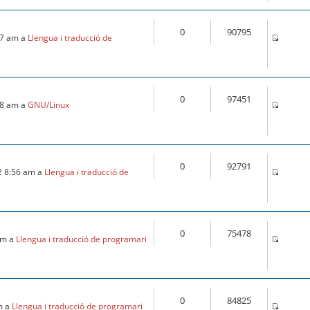
0
90795
:57 am a
Llengua i traducció de
0
97451
:18 am a
GNU/Linux
0
92791
2 8:56 am a
Llengua i traducció de
0
75478
 am a
Llengua i traducció de programari
0
84825
m a
Llengua i traducció de programari