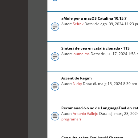
aMule per a macOS Catalina 10.15.7
Autor:
Selrak
Data: dv. ago. 09, 2024 11:23 
Síntesi de veu en català clonada - TTS
Autor:
jaume.ms
Data: dc. jul. 17, 2024 1:58
Accent de Règim
Autor:
Nicky
Data: dl. maig 13, 2024 8:39 pm
Recomanació o no de LanguageTool en ca
Autor:
Antonio Vallejo
Data: dj. març 28, 202
programari
Consulta sobre l'aplicació Shazam