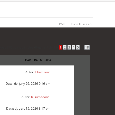
PMF
Inicia la sessió
obat 870 coincidències •
Pàgina
1
de
18
•
...
1
2
3
4
5
18
DARRERA ENTRADA
Autor:
LibreTronc
Data: dv. juny 26, 2026 9:16 am
Autor:
hilliumadonai
Data: dj. gen. 15, 2026 3:17 pm