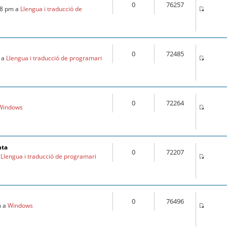
0
76257
28 pm a
Llengua i traducció de
0
72485
m a
Llengua i traducció de programari
0
72264
Windows
nta
0
72207
a
Llengua i traducció de programari
0
76496
m a
Windows