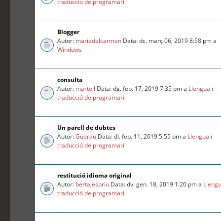
traducció de programari
Blogger
Autor:
mariadelcarmen
Data: dc. març 06, 2019 8:58 pm a
Windows
consulta
Autor:
martell
Data: dg. feb. 17, 2019 7:35 pm a
Llengua i
traducció de programari
Un parell de dubtes
Autor:
Guerau
Data: dl. feb. 11, 2019 5:55 pm a
Llengua i
traducció de programari
restitució idioma original
Autor:
bertajespriu
Data: dv. gen. 18, 2019 1:20 pm a
Llengu
traducció de programari