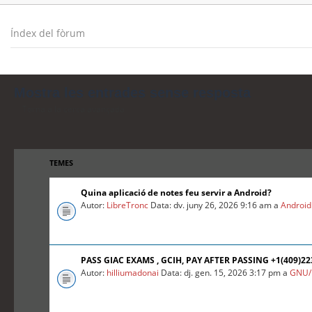
Índex del fòrum
Mostra les entrades sense resposta
Torna a la cerca avançada
TEMES
Quina aplicació de notes feu servir a Android?
Autor:
LibreTronc
Data: dv. juny 26, 2026 9:16 am a
Android
PASS GIAC EXAMS , GCIH, PAY AFTER PASSING +1(409)2
Autor:
hilliumadonai
Data: dj. gen. 15, 2026 3:17 pm a
GNU/