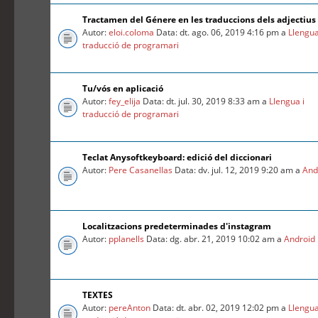
Tractamen del Génere en les traduccions dels adjectius
Autor:
eloi.coloma
Data: dt. ago. 06, 2019 4:16 pm a
Llengua
traducció de programari
Tu/vós en aplicació
Autor:
fey_elija
Data: dt. jul. 30, 2019 8:33 am a
Llengua i
traducció de programari
Teclat Anysoftkeyboard: edició del diccionari
Autor:
Pere Casanellas
Data: dv. jul. 12, 2019 9:20 am a
And
Localitzacions predeterminades d'instagram
Autor:
pplanells
Data: dg. abr. 21, 2019 10:02 am a
Android
TEXTES
Autor:
pereAnton
Data: dt. abr. 02, 2019 12:02 pm a
Llengua