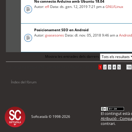
No connecto Arduino amb Ubuntu 18.04
Autor:
efl
Data: ds. gen. 12, 2019 7:21 pm a
GNU/Linux
Posicionament SEO en Android
Autor:
gvasesores
Data: dl. nov. 05, 2018 9:46 am a
Androi
Mostra les entrades dels darrers
La cerca ha trobat 870 coincidències •
Pàgina
1
de
18
•
...
1
2
3
4
5
18
Índex del fòrum
El contingut està d
Softcatalà © 1998-
2026
Atribució - Compar
contrari.