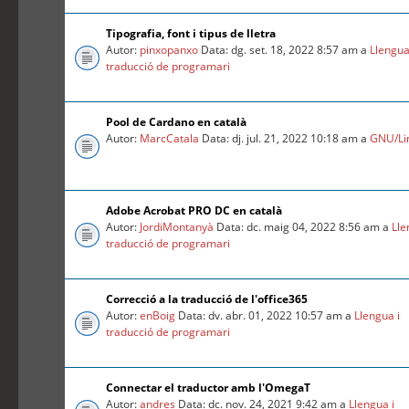
Tipografia, font i tipus de lletra
Autor:
pinxopanxo
Data: dg. set. 18, 2022 8:57 am a
Llengua
traducció de programari
Pool de Cardano en català
Autor:
MarcCatala
Data: dj. jul. 21, 2022 10:18 am a
GNU/Li
Adobe Acrobat PRO DC en català
Autor:
JordiMontanyà
Data: dc. maig 04, 2022 8:56 am a
Lle
traducció de programari
Correcció a la traducció de l'office365
Autor:
enBoig
Data: dv. abr. 01, 2022 10:57 am a
Llengua i
traducció de programari
Connectar el traductor amb l'OmegaT
Autor:
andres
Data: dc. nov. 24, 2021 9:42 am a
Llengua i