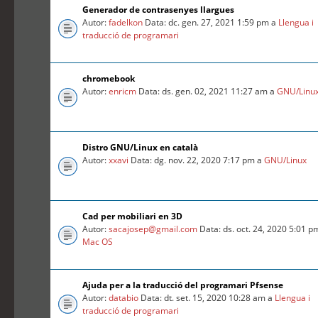
Generador de contrasenyes llargues
Autor:
fadelkon
Data: dc. gen. 27, 2021 1:59 pm a
Llengua i
traducció de programari
chromebook
Autor:
enricm
Data: ds. gen. 02, 2021 11:27 am a
GNU/Linu
Distro GNU/Linux en català
Autor:
xxavi
Data: dg. nov. 22, 2020 7:17 pm a
GNU/Linux
Cad per mobiliari en 3D
Autor:
sacajosep@gmail.com
Data: ds. oct. 24, 2020 5:01 p
Mac OS
Ajuda per a la traducció del programari Pfsense
Autor:
databio
Data: dt. set. 15, 2020 10:28 am a
Llengua i
traducció de programari