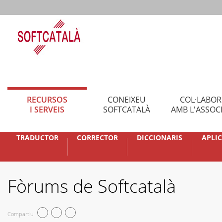
RECURSOS
CONEIXEU
COL·LABO
I SERVEIS
SOFTCATALÀ
AMB L'ASSOC
TRADUCTOR
CORRECTOR
DICCIONARIS
APLI
Fòrums de Softcatalà
Compartiu