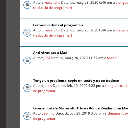
Autor:
maxenchs
Data: ds. maig 23, 2020 6:46 pm a
Llengua
traducció de programari
Formes verbals al programari
Autor:
maxenchs
Data: ds. maig 23, 2020 6:46 pm a
Llengua
traducció de programari
Anti virus per a Mac
Autor:
JCM
Data: dj. març 26, 2020 11:57 am a
Mac OS
Tengo un problema, copio un texto y no se traduce
Autor:
jesus
Data: dl. feb. 10, 2020 4:22 pm a
Llengua i trad
de programari
tenir en català Microsoft Office i Adobe Reader d'un Ma
Autor:
eollmg
Data: dt. oct. 29, 2019 3:35 pm a
Llengua i tr
de programari