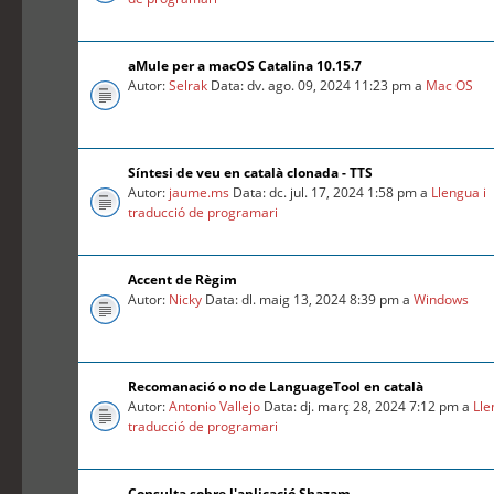
aMule per a macOS Catalina 10.15.7
Autor:
Selrak
Data: dv. ago. 09, 2024 11:23 pm a
Mac OS
Síntesi de veu en català clonada - TTS
Autor:
jaume.ms
Data: dc. jul. 17, 2024 1:58 pm a
Llengua i
traducció de programari
Accent de Règim
Autor:
Nicky
Data: dl. maig 13, 2024 8:39 pm a
Windows
Recomanació o no de LanguageTool en català
Autor:
Antonio Vallejo
Data: dj. març 28, 2024 7:12 pm a
Lle
traducció de programari
Consulta sobre l'aplicació Shazam