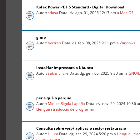
Kofax Power PDF 5 Standard - Digital Download
Autor:
sdusa
Data: dv. ago. 01, 2025 12:17 pm a
Mac OS
gimp
Autor:
bertran
Data: ds. feb. 08, 2025 9:11 pm a
Windows
instal·lar impressora a Ubuntu
Autor:
salva_vi_cre
Data: dg. gen. 05, 2025 9:30 pm a
GNU/L
per a què o perquè
Autor:
Miquel Rigola Lapeña
Data: dv. nov. 29, 2024 10:36 
Llengua i traducció de programari
Consulta sobre web/ aplicació sector restauració
Autor:
Lilium
Data: dg. set. 29, 2024 5:20 pm a
Llengua i tra
de programari