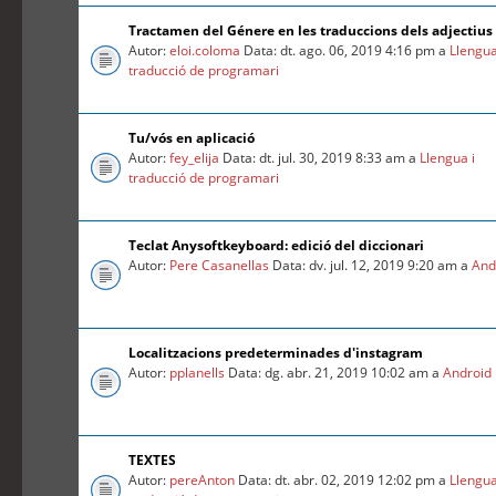
Tractamen del Génere en les traduccions dels adjectius
Autor:
eloi.coloma
Data: dt. ago. 06, 2019 4:16 pm a
Llengua
traducció de programari
Tu/vós en aplicació
Autor:
fey_elija
Data: dt. jul. 30, 2019 8:33 am a
Llengua i
traducció de programari
Teclat Anysoftkeyboard: edició del diccionari
Autor:
Pere Casanellas
Data: dv. jul. 12, 2019 9:20 am a
And
Localitzacions predeterminades d'instagram
Autor:
pplanells
Data: dg. abr. 21, 2019 10:02 am a
Android
TEXTES
Autor:
pereAnton
Data: dt. abr. 02, 2019 12:02 pm a
Llengua