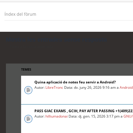
Índex del fòrum
Mostra les entrades sense resposta
Torna a la cerca avançada
TEMES
Quina aplicació de notes feu servir a Android?
Autor:
LibreTronc
Data: dv. juny 26, 2026 9:16 am a
Android
PASS GIAC EXAMS , GCIH, PAY AFTER PASSING +1(409)2
Autor:
hilliumadonai
Data: dj. gen. 15, 2026 3:17 pm a
GNU/