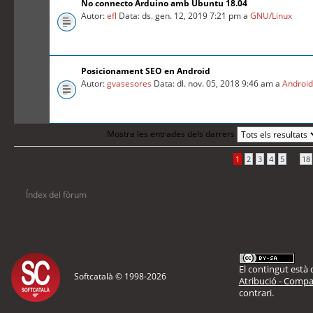
No connecto Arduino amb Ubuntu 18.04
Autor:
efl
Data: ds. gen. 12, 2019 7:21 pm a
GNU/Linux
Posicionament SEO en Android
Autor:
gvasesores
Data: dl. nov. 05, 2018 9:46 am a
Androi
Mostra les entrades dels darrers
La cerca ha trobat 870 coincidències •
Pàgina
1
de
18
•
...
1
2
3
4
5
18
Índex del fòrum
El contingut està d
Softcatalà © 1998-
2026
Atribució - Compar
contrari.