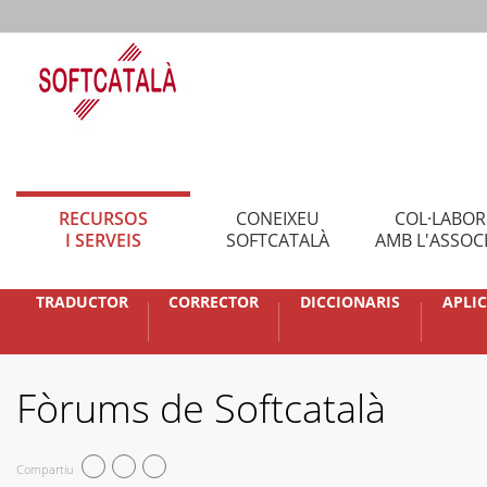
RECURSOS
CONEIXEU
COL·LABO
I SERVEIS
SOFTCATALÀ
AMB L'ASSOC
TRADUCTOR
CORRECTOR
DICCIONARIS
APLI
Fòrums de Softcatalà
Compartiu