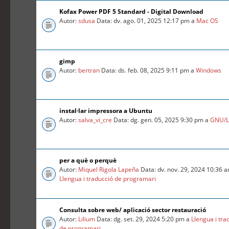
Kofax Power PDF 5 Standard - Digital Download
Autor:
sdusa
Data: dv. ago. 01, 2025 12:17 pm a
Mac OS
gimp
Autor:
bertran
Data: ds. feb. 08, 2025 9:11 pm a
Windows
instal·lar impressora a Ubuntu
Autor:
salva_vi_cre
Data: dg. gen. 05, 2025 9:30 pm a
GNU/L
per a què o perquè
Autor:
Miquel Rigola Lapeña
Data: dv. nov. 29, 2024 10:36 
Llengua i traducció de programari
Consulta sobre web/ aplicació sector restauració
Autor:
Lilium
Data: dg. set. 29, 2024 5:20 pm a
Llengua i tra
de programari