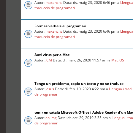
Autor:
maxenchs
Data: ds. maig 23, 2020 6:46 pm a
Llengua
traducció de programari
Formes verbals al programari
Autor:
maxenchs
Data: ds. maig 23, 2020 6:46 pm a
Llengua
traducció de programari
Anti virus per a Mac
Autor:
JCM
Data: dj. març 26, 2020 11:57 am a
Mac OS
Tengo un problema, copio un texto y no se traduce
Autor:
jesus
Data: dl. feb. 10, 2020 4:22 pm a
Llengua i trad
de programari
tenir en català Microsoft Office i Adobe Reader d'un Ma
Autor:
eollmg
Data: dt. oct. 29, 2019 3:35 pm a
Llengua i tr
de programari