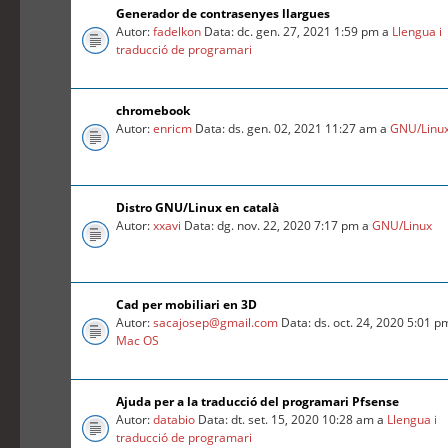
Generador de contrasenyes llargues
Autor:
fadelkon
Data: dc. gen. 27, 2021 1:59 pm a
Llengua i
traducció de programari
chromebook
Autor:
enricm
Data: ds. gen. 02, 2021 11:27 am a
GNU/Linu
Distro GNU/Linux en català
Autor:
xxavi
Data: dg. nov. 22, 2020 7:17 pm a
GNU/Linux
Cad per mobiliari en 3D
Autor:
sacajosep@gmail.com
Data: ds. oct. 24, 2020 5:01 p
Mac OS
Ajuda per a la traducció del programari Pfsense
Autor:
databio
Data: dt. set. 15, 2020 10:28 am a
Llengua i
traducció de programari