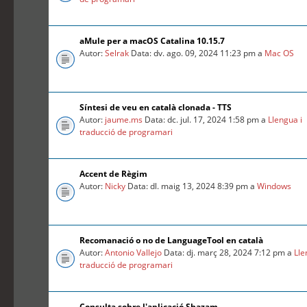
aMule per a macOS Catalina 10.15.7
Autor:
Selrak
Data: dv. ago. 09, 2024 11:23 pm a
Mac OS
Síntesi de veu en català clonada - TTS
Autor:
jaume.ms
Data: dc. jul. 17, 2024 1:58 pm a
Llengua i
traducció de programari
Accent de Règim
Autor:
Nicky
Data: dl. maig 13, 2024 8:39 pm a
Windows
Recomanació o no de LanguageTool en català
Autor:
Antonio Vallejo
Data: dj. març 28, 2024 7:12 pm a
Lle
traducció de programari
Consulta sobre l'aplicació Shazam