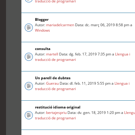
traducció de programari
Blogger
Autor:
mariadelcarmen
Data: dc. març 06, 2019 8:58 pm a
Windows
consulta
Autor:
martell
Data: dg. feb. 17, 2019 7:35 pm a
Llengua i
traducció de programari
Un parell de dubtes
Autor:
Guerau
Data: dl. feb. 11, 2019 5:55 pm a
Llengua i
traducció de programari
restitució idioma original
Autor:
bertajespriu
Data: dv. gen. 18, 2019 1:20 pm a
Llengu
traducció de programari