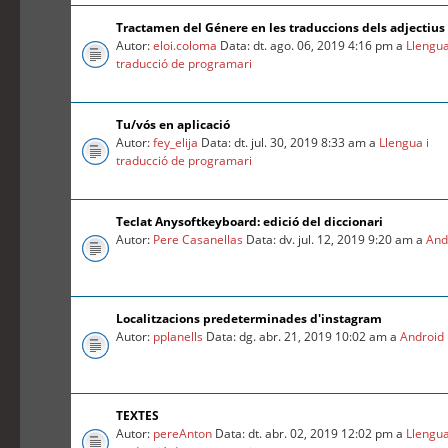
Tractamen del Génere en les traduccions dels adjectius
Autor:
eloi.coloma
Data: dt. ago. 06, 2019 4:16 pm a
Llengua
traducció de programari
Tu/vós en aplicació
Autor:
fey_elija
Data: dt. jul. 30, 2019 8:33 am a
Llengua i
traducció de programari
Teclat Anysoftkeyboard: edició del diccionari
Autor:
Pere Casanellas
Data: dv. jul. 12, 2019 9:20 am a
And
Localitzacions predeterminades d'instagram
Autor:
pplanells
Data: dg. abr. 21, 2019 10:02 am a
Android
TEXTES
Autor:
pereAnton
Data: dt. abr. 02, 2019 12:02 pm a
Llengua