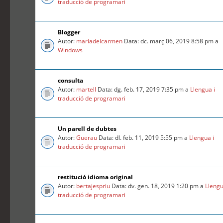
traducció de programari
Blogger
Autor:
mariadelcarmen
Data: dc. març 06, 2019 8:58 pm a
Windows
consulta
Autor:
martell
Data: dg. feb. 17, 2019 7:35 pm a
Llengua i
traducció de programari
Un parell de dubtes
Autor:
Guerau
Data: dl. feb. 11, 2019 5:55 pm a
Llengua i
traducció de programari
restitució idioma original
Autor:
bertajespriu
Data: dv. gen. 18, 2019 1:20 pm a
Llengu
traducció de programari