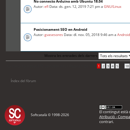
No connecto Arduino amb Ubuntu 18.04
Autor:
efl
Data: ds. gen. 12, 2019 7:21 pm a
GNU/Linux
Posicionament SEO en Android
Autor:
gvasesores
Data: dl. nov. 05, 2018 9:46 am a
Androi
Mostra les entrades dels darrers
La cerca ha trobat 870 coincidències •
Pàgina
1
de
18
•
...
1
2
3
4
5
18
Índex del fòrum
El contingut està d
Softcatalà © 1998-
2026
Atribució - Compar
contrari.