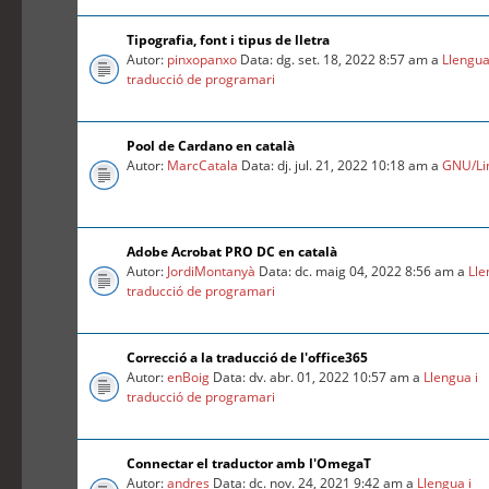
Tipografia, font i tipus de lletra
Autor:
pinxopanxo
Data: dg. set. 18, 2022 8:57 am a
Llengua
traducció de programari
Pool de Cardano en català
Autor:
MarcCatala
Data: dj. jul. 21, 2022 10:18 am a
GNU/Li
Adobe Acrobat PRO DC en català
Autor:
JordiMontanyà
Data: dc. maig 04, 2022 8:56 am a
Lle
traducció de programari
Correcció a la traducció de l'office365
Autor:
enBoig
Data: dv. abr. 01, 2022 10:57 am a
Llengua i
traducció de programari
Connectar el traductor amb l'OmegaT
Autor:
andres
Data: dc. nov. 24, 2021 9:42 am a
Llengua i