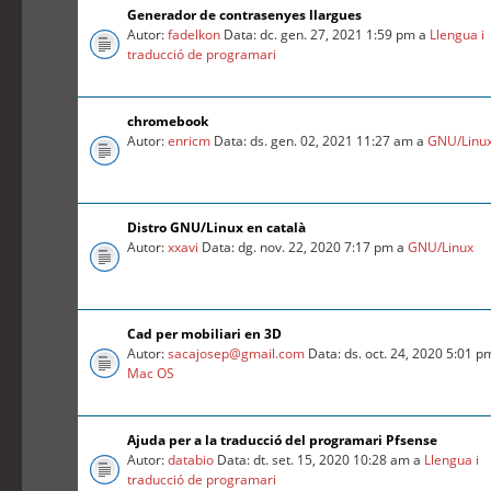
Generador de contrasenyes llargues
Autor:
fadelkon
Data: dc. gen. 27, 2021 1:59 pm a
Llengua i
traducció de programari
chromebook
Autor:
enricm
Data: ds. gen. 02, 2021 11:27 am a
GNU/Linu
Distro GNU/Linux en català
Autor:
xxavi
Data: dg. nov. 22, 2020 7:17 pm a
GNU/Linux
Cad per mobiliari en 3D
Autor:
sacajosep@gmail.com
Data: ds. oct. 24, 2020 5:01 p
Mac OS
Ajuda per a la traducció del programari Pfsense
Autor:
databio
Data: dt. set. 15, 2020 10:28 am a
Llengua i
traducció de programari