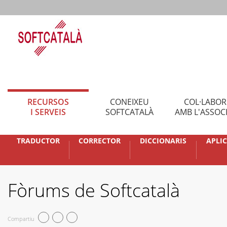
RECURSOS
CONEIXEU
COL·LABO
I SERVEIS
SOFTCATALÀ
AMB L'ASSOC
TRADUCTOR
CORRECTOR
DICCIONARIS
APLI
Fòrums de Softcatalà
Compartiu