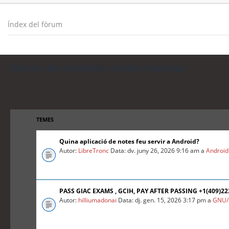
Índex del fòrum
Mostra les entrades sense resposta
Torna a la cerca avançada
TEMES
Quina aplicació de notes feu servir a Android?
Autor:
LibreTronc
Data: dv. juny 26, 2026 9:16 am a
Android
PASS GIAC EXAMS , GCIH, PAY AFTER PASSING +1(409)2
Autor:
hilliumadonai
Data: dj. gen. 15, 2026 3:17 pm a
GNU/