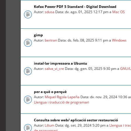
Kofax Power PDF 5 Standard - Digital Download
Autor:
sdusa
Data: dv. ago. 01, 2025 12:17 pm a
Mac OS
gimp
Autor:
bertran
Data: ds. feb. 08, 2025 9:11 pm a
Windows
instal·lar impressora a Ubuntu
Autor:
salva_vi_cre
Data: dg. gen. 05, 2025 9:30 pm a
GNU/L
per a què o perquè
Autor:
Miquel Rigola Lapeña
Data: dv. nov. 29, 2024 10:36 
Llengua i traducció de programari
Consulta sobre web/ aplicació sector restauració
Autor:
Lilium
Data: dg. set. 29, 2024 5:20 pm a
Llengua i tra
de programari