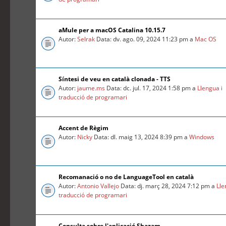
aMule per a macOS Catalina 10.15.7
Autor:
Selrak
Data: dv. ago. 09, 2024 11:23 pm a
Mac OS
Síntesi de veu en català clonada - TTS
Autor:
jaume.ms
Data: dc. jul. 17, 2024 1:58 pm a
Llengua i
traducció de programari
Accent de Règim
Autor:
Nicky
Data: dl. maig 13, 2024 8:39 pm a
Windows
Recomanació o no de LanguageTool en català
Autor:
Antonio Vallejo
Data: dj. març 28, 2024 7:12 pm a
Lle
traducció de programari
Consulta sobre l'aplicació Shazam