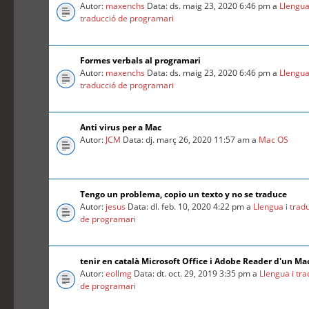
Autor:
maxenchs
Data: ds. maig 23, 2020 6:46 pm a
Llengua
traducció de programari
Formes verbals al programari
Autor:
maxenchs
Data: ds. maig 23, 2020 6:46 pm a
Llengua
traducció de programari
Anti virus per a Mac
Autor:
JCM
Data: dj. març 26, 2020 11:57 am a
Mac OS
Tengo un problema, copio un texto y no se traduce
Autor:
jesus
Data: dl. feb. 10, 2020 4:22 pm a
Llengua i trad
de programari
tenir en català Microsoft Office i Adobe Reader d'un Ma
Autor:
eollmg
Data: dt. oct. 29, 2019 3:35 pm a
Llengua i tr
de programari