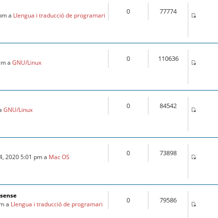
0
77774
 pm a
Llengua i traducció de programari
0
110636
 am a
GNU/Linux
0
84542
 a
GNU/Linux
0
73898
24, 2020 5:01 pm a
Mac OS
fsense
0
79586
am a
Llengua i traducció de programari