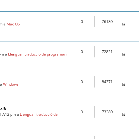
0
76180
pm a
Mac OS
0
72821
 pm a
Llengua i traducció de programari
0
84371
 a
Windows
talà
0
73280
4 7:12 pm a
Llengua i traducció de