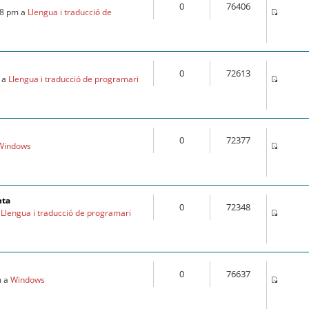
0
76406
28 pm a
Llengua i traducció de
0
72613
m a
Llengua i traducció de programari
0
72377
Windows
nta
0
72348
a
Llengua i traducció de programari
0
76637
m a
Windows