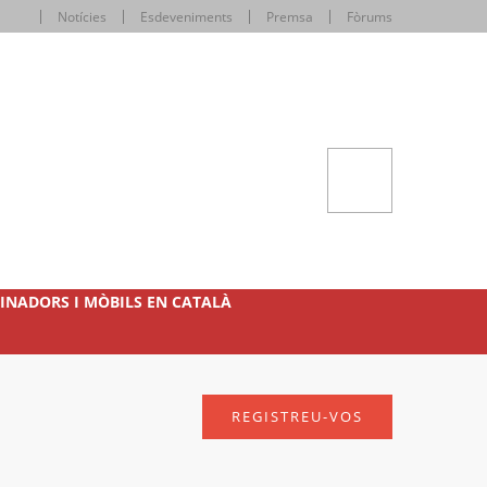
Notícies
Esdeveniments
Premsa
Fòrums
INADORS I MÒBILS EN CATALÀ
REGISTREU-VOS