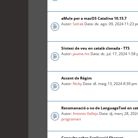
aMule per a macOS Catalina 10.15.7
Autor:
Selrak
Data: dv. ago. 09, 2024 11:23 
Síntesi de veu en català clonada - TTS
Autor:
jaume.ms
Data: dc. jul. 17, 2024 1:58
Accent de Règim
Autor:
Nicky
Data: dl. maig 13, 2024 8:39 pm
Recomanació o no de LanguageTool en ca
Autor:
Antonio Vallejo
Data: dj. març 28, 202
programari
Consulta sobre l'aplicació Shazam