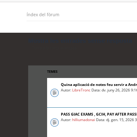
Índex del fòrum
Mostra les entrades sense resposta
Torna a la cerca avançada
TEMES
Quina aplicació de notes feu servir a And
Autor:
LibreTronc
Data: dv. juny 26, 2026 9:
PASS GIAC EXAMS , GCIH, PAY AFTER PASS
Autor:
hilliumadonai
Data: dj. gen. 15, 2026 