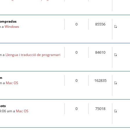
comprados
0
85556
m a
Windows
0
84610
am a
Llengua i traducció de programari
om
0
162835
pm a
Mac OS
mots
0
75018
 9:06 am a
Mac OS