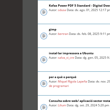
Kofax Power PDF 5 Standard - Digital Do
Autor:
sdusa
Data: dv. ago. 01, 2025 12:17 
gimp
Autor:
bertran
Data: ds. feb. 08, 2025 9:11 
instal·lar impressora a Ubuntu
Autor:
salva_vi_cre
Data: dg. gen. 05, 2025 9
per a què o perquè
Autor:
Miquel Rigola Lapeña
Data: dv. nov. 2
de programari
Consulta sobre web/ aplicació sector rest
Autor:
Lilium
Data: dg. set. 29, 2024 5:20 pm