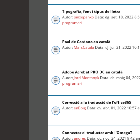
Tipografia, font i tipus de lletra
Autor:
pinxopanxo
Data: dg. set. 18, 2022 8
programari
Pool de Cardano en català
Autor:
MarcCatala
Data: dj. jul. 21, 2022 10
Adobe Acrobat PRO DC en català
Autor:
JordiMontanyà
Data: dc. maig 04, 202
programari
Correcció a la traducció de l'office365
Autor:
enBoig
Data: dv. abr. 01, 2022 10:57
Connectar el traductor amb l'OmegaT
Autor:
andres
Data: dc. nov. 24, 2021 9:42 a