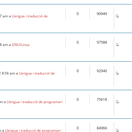
0
90949
:57 am a
Llengua i traducció de
0
97588
:18 am a
GNU/Linux
0
92940
2 8:56 am a
Llengua i traducció de
0
75618
 am a
Llengua i traducció de programari
0
84966
m a
Llengua i traducció de programari