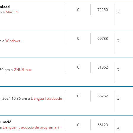
wnload
0
72250
pm a
Mac OS
0
69788
pm a
Windows
0
81362
:30 pm a
GNU/Linux
0
66262
9, 2024 10:36 am a
Llengua i traducció
auració
0
66123
 a
Llengua i traducció de programari