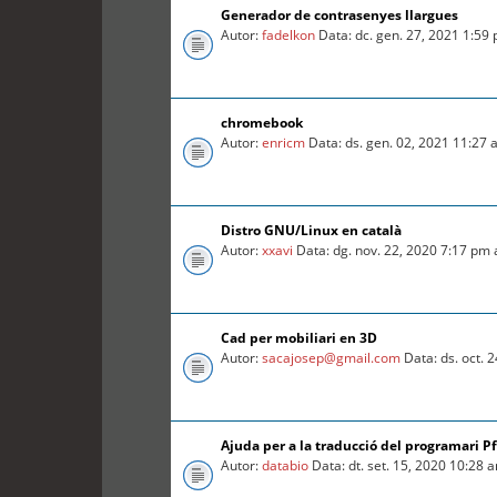
Generador de contrasenyes llargues
Autor:
fadelkon
Data: dc. gen. 27, 2021 1:59
chromebook
Autor:
enricm
Data: ds. gen. 02, 2021 11:27
Distro GNU/Linux en català
Autor:
xxavi
Data: dg. nov. 22, 2020 7:17 pm
Cad per mobiliari en 3D
Autor:
sacajosep@gmail.com
Data: ds. oct. 
Ajuda per a la traducció del programari P
Autor:
databio
Data: dt. set. 15, 2020 10:28 