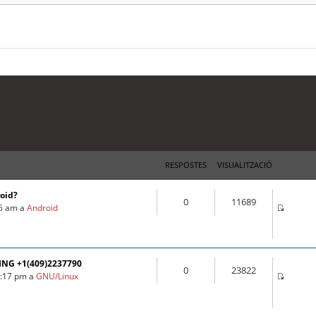
La cerca ha tr
RESPOSTES
VISUALITZACIÓ
roid?
0
11689
16 am a
Android
ING +1(409)2237790
0
23822
3:17 pm a
GNU/Linux