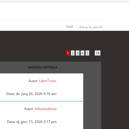
PMF
Inicia la sessió
obat 870 coincidències •
Pàgina
1
de
18
•
...
1
2
3
4
5
18
DARRERA ENTRADA
Autor:
LibreTronc
Data: dv. juny 26, 2026 9:16 am
Autor:
hilliumadonai
Data: dj. gen. 15, 2026 3:17 pm