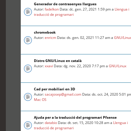
Generador de contrasenyes llargues
Autor:
fadelkon
Data: dc. gen. 27, 2021 1:59 pm a
Llengua i
traducció de programari
chromebook
Autor:
enricm
Data: ds. gen. 02, 2021 11:27 am a
GNU/Linu
Distro GNU/Linux en català
Autor:
xxavi
Data: dg. nov. 22, 2020 7:17 pm a
GNU/Linux
Cad per mobiliari en 3D
Autor:
sacajosep@gmail.com
Data: ds. oct. 24, 2020 5:01 p
Mac OS
Ajuda per a la traducció del programari Pfsense
Autor:
databio
Data: dt. set. 15, 2020 10:28 am a
Llengua i
traducció de programari