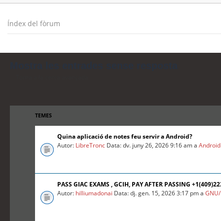
Índex del fòrum
Mostra les entrades sense resposta
Torna a la cerca avançada
TEMES
Quina aplicació de notes feu servir a Android?
Autor:
LibreTronc
Data: dv. juny 26, 2026 9:16 am a
Android
PASS GIAC EXAMS , GCIH, PAY AFTER PASSING +1(409)2
Autor:
hilliumadonai
Data: dj. gen. 15, 2026 3:17 pm a
GNU/