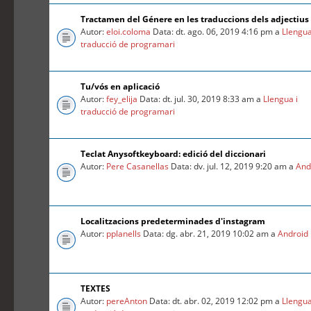
Tractamen del Génere en les traduccions dels adjectius
Autor:
eloi.coloma
Data: dt. ago. 06, 2019 4:16 pm a
Llengua
traducció de programari
Tu/vós en aplicació
Autor:
fey_elija
Data: dt. jul. 30, 2019 8:33 am a
Llengua i
traducció de programari
Teclat Anysoftkeyboard: edició del diccionari
Autor:
Pere Casanellas
Data: dv. jul. 12, 2019 9:20 am a
And
Localitzacions predeterminades d'instagram
Autor:
pplanells
Data: dg. abr. 21, 2019 10:02 am a
Android
TEXTES
Autor:
pereAnton
Data: dt. abr. 02, 2019 12:02 pm a
Llengua