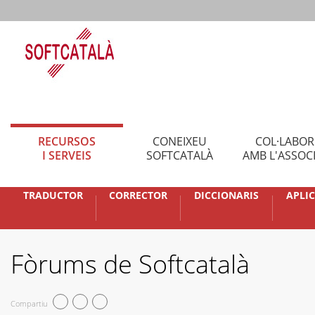
RECURSOS
CONEIXEU
COL·LABO
I SERVEIS
SOFTCATALÀ
AMB L'ASSOC
TRADUCTOR
CORRECTOR
DICCIONARIS
APLI
Fòrums de Softcatalà
Compartiu