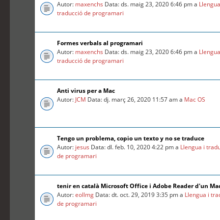
Autor:
maxenchs
Data: ds. maig 23, 2020 6:46 pm a
Llengua
traducció de programari
Formes verbals al programari
Autor:
maxenchs
Data: ds. maig 23, 2020 6:46 pm a
Llengua
traducció de programari
Anti virus per a Mac
Autor:
JCM
Data: dj. març 26, 2020 11:57 am a
Mac OS
Tengo un problema, copio un texto y no se traduce
Autor:
jesus
Data: dl. feb. 10, 2020 4:22 pm a
Llengua i trad
de programari
tenir en català Microsoft Office i Adobe Reader d'un Ma
Autor:
eollmg
Data: dt. oct. 29, 2019 3:35 pm a
Llengua i tr
de programari