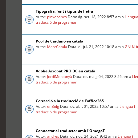
Tipografia, font i tipus de lletra
Autor:
pinxopanxo
Data: dg. set. 18, 2022 8:57 am a
Llengua
traducció de programari
Pool de Cardano en català
Autor:
MarcCatala
Data: dj. jul. 21, 2022 10:18 am a
GNU/Li
Adobe Acrobat PRO DC en català
Autor:
JordiMontanyà
Data: dc. maig 04, 2022 8:56 am a
Lle
traducció de programari
Correcció a la traducció de l'office365
Autor:
enBoig
Data: dv. abr. 01, 2022 10:57 am a
Llengua i
traducció de programari
Connectar el traductor amb l'OmegaT
Autor:
andres
Data: dc. nov. 24, 2021 9:42 am a
Llengua i