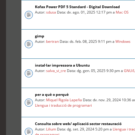
Kofax Power PDF 5 Standard - Digital Download
Autor:
sdusa
Data: dv. ago. 01, 2025 12:17 pm a
Mac OS
gimp
Autor:
bertran
Data: ds. feb. 08, 2025 9:11 pm a
Windows
instal·lar impressora a Ubuntu
Autor:
salva_vi_cre
Data: dg. gen. 05, 2025 9:30 pm a
GNU/L
per a què o perquè
Autor:
Miquel Rigola Lapeña
Data: dv. nov. 29, 2024 10:36 
Llengua i traducció de programari
Consulta sobre web/ aplicació sector restauració
Autor:
Lilium
Data: dg. set. 29, 2024 5:20 pm a
Llengua i tra
de programari