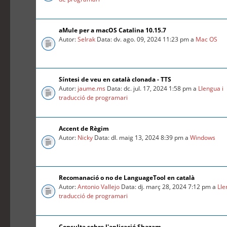
aMule per a macOS Catalina 10.15.7
Autor:
Selrak
Data: dv. ago. 09, 2024 11:23 pm a
Mac OS
Síntesi de veu en català clonada - TTS
Autor:
jaume.ms
Data: dc. jul. 17, 2024 1:58 pm a
Llengua i
traducció de programari
Accent de Règim
Autor:
Nicky
Data: dl. maig 13, 2024 8:39 pm a
Windows
Recomanació o no de LanguageTool en català
Autor:
Antonio Vallejo
Data: dj. març 28, 2024 7:12 pm a
Lle
traducció de programari
Consulta sobre l'aplicació Shazam