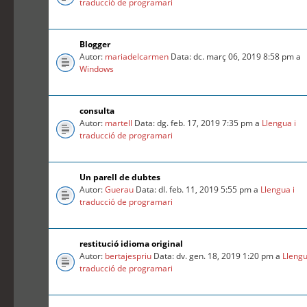
traducció de programari
Blogger
Autor:
mariadelcarmen
Data: dc. març 06, 2019 8:58 pm a
Windows
consulta
Autor:
martell
Data: dg. feb. 17, 2019 7:35 pm a
Llengua i
traducció de programari
Un parell de dubtes
Autor:
Guerau
Data: dl. feb. 11, 2019 5:55 pm a
Llengua i
traducció de programari
restitució idioma original
Autor:
bertajespriu
Data: dv. gen. 18, 2019 1:20 pm a
Llengu
traducció de programari