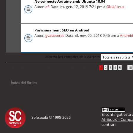
No connecto Arduino amb Ubuntu 18.04
Autor:
efl
Data: ds. gen. 12, 2019 7:21 pm a
GNU/Linux
Posicionament SEO en Android
Autor:
gvasesores
Data: dl. nov. 05, 2018 9:46 am a
Androi
Mostra les entrades dels darrers
La cerca ha trobat 870 coincidències •
Pàgina
1
de
18
•
...
1
2
3
4
5
18
Índex del fòrum
El contingut està d
Softcatalà © 1998-
2026
Atribució - Compar
contrari.