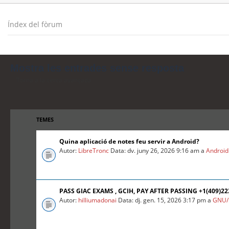
Índex del fòrum
Mostra les entrades sense resposta
Torna a la cerca avançada
TEMES
Quina aplicació de notes feu servir a Android?
Autor:
LibreTronc
Data: dv. juny 26, 2026 9:16 am a
Android
PASS GIAC EXAMS , GCIH, PAY AFTER PASSING +1(409)2
Autor:
hilliumadonai
Data: dj. gen. 15, 2026 3:17 pm a
GNU/