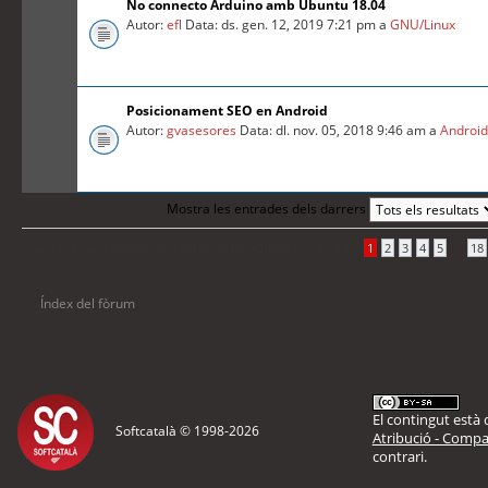
No connecto Arduino amb Ubuntu 18.04
Autor:
efl
Data: ds. gen. 12, 2019 7:21 pm a
GNU/Linux
Posicionament SEO en Android
Autor:
gvasesores
Data: dl. nov. 05, 2018 9:46 am a
Androi
Mostra les entrades dels darrers
La cerca ha trobat 870 coincidències •
Pàgina
1
de
18
•
...
1
2
3
4
5
18
Índex del fòrum
El contingut està d
Softcatalà © 1998-
2026
Atribució - Compar
contrari.