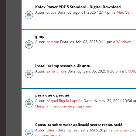
Kofax Power PDF 5 Standard - Digital Download
Autor:
sdusa
Data: dv. ago. 01, 2025 12:17 pm a
Mac OS
gimp
Autor:
bertran
Data: ds. feb. 08, 2025 9:11 pm a
Windows
instal·lar impressora a Ubuntu
Autor:
salva_vi_cre
Data: dg. gen. 05, 2025 9:30 pm a
GNU/L
per a què o perquè
Autor:
Miquel Rigola Lapeña
Data: dv. nov. 29, 2024 10:36 
Llengua i traducció de programari
Consulta sobre web/ aplicació sector restauració
Autor:
Lilium
Data: dg. set. 29, 2024 5:20 pm a
Llengua i tra
de programari