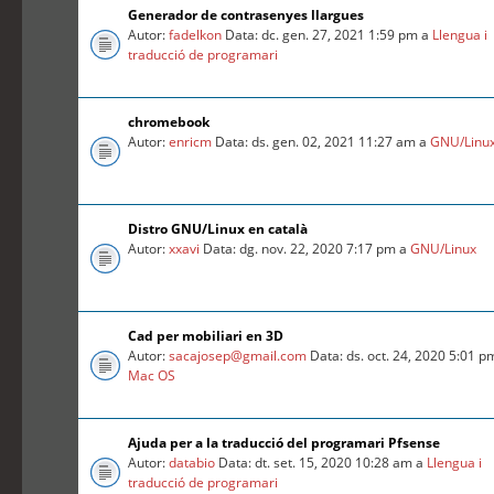
Generador de contrasenyes llargues
Autor:
fadelkon
Data: dc. gen. 27, 2021 1:59 pm a
Llengua i
traducció de programari
chromebook
Autor:
enricm
Data: ds. gen. 02, 2021 11:27 am a
GNU/Linu
Distro GNU/Linux en català
Autor:
xxavi
Data: dg. nov. 22, 2020 7:17 pm a
GNU/Linux
Cad per mobiliari en 3D
Autor:
sacajosep@gmail.com
Data: ds. oct. 24, 2020 5:01 p
Mac OS
Ajuda per a la traducció del programari Pfsense
Autor:
databio
Data: dt. set. 15, 2020 10:28 am a
Llengua i
traducció de programari