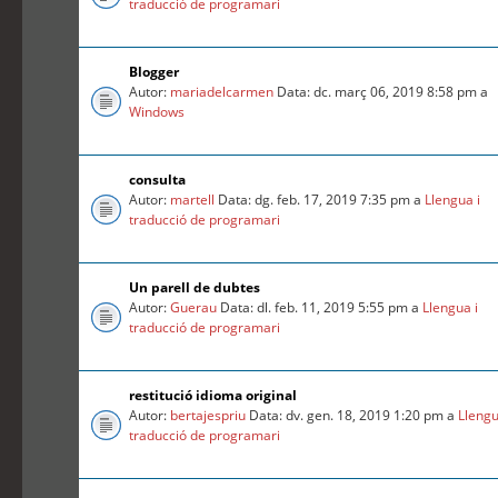
traducció de programari
Blogger
Autor:
mariadelcarmen
Data: dc. març 06, 2019 8:58 pm a
Windows
consulta
Autor:
martell
Data: dg. feb. 17, 2019 7:35 pm a
Llengua i
traducció de programari
Un parell de dubtes
Autor:
Guerau
Data: dl. feb. 11, 2019 5:55 pm a
Llengua i
traducció de programari
restitució idioma original
Autor:
bertajespriu
Data: dv. gen. 18, 2019 1:20 pm a
Llengu
traducció de programari