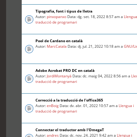
Tipografia, font i tipus de lletra
Autor:
pinxopanxo
Data: dg. set. 18, 2022 8:57 am a
Llengua
traducció de programari
Pool de Cardano en català
Autor:
MarcCatala
Data: dj. jul. 21, 2022 10:18 am a
GNU/Li
Adobe Acrobat PRO DC en català
Autor:
JordiMontanyà
Data: dc. maig 04, 2022 8:56 am a
Lle
traducció de programari
Correcció a la traducció de l'office365
Autor:
enBoig
Data: dv. abr. 01, 2022 10:57 am a
Llengua i
traducció de programari
Connectar el traductor amb l'OmegaT
Autor:
andres
Data: dc. nov. 24, 2021 9:42 am a
Llengua i