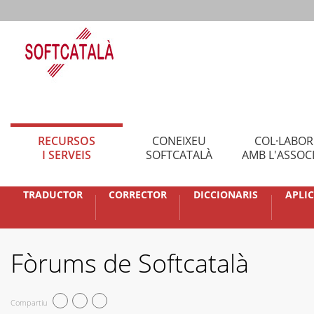
RECURSOS
CONEIXEU
COL·LABO
I SERVEIS
SOFTCATALÀ
AMB L'ASSOC
TRADUCTOR
CORRECTOR
DICCIONARIS
APLI
Fòrums de Softcatalà
Compartiu