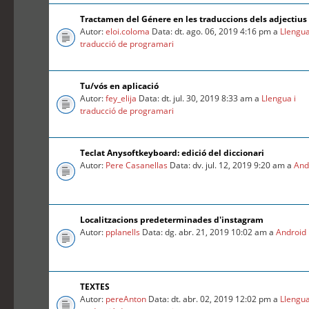
Tractamen del Génere en les traduccions dels adjectius
Autor:
eloi.coloma
Data: dt. ago. 06, 2019 4:16 pm a
Llengua
traducció de programari
Tu/vós en aplicació
Autor:
fey_elija
Data: dt. jul. 30, 2019 8:33 am a
Llengua i
traducció de programari
Teclat Anysoftkeyboard: edició del diccionari
Autor:
Pere Casanellas
Data: dv. jul. 12, 2019 9:20 am a
And
Localitzacions predeterminades d'instagram
Autor:
pplanells
Data: dg. abr. 21, 2019 10:02 am a
Android
TEXTES
Autor:
pereAnton
Data: dt. abr. 02, 2019 12:02 pm a
Llengua