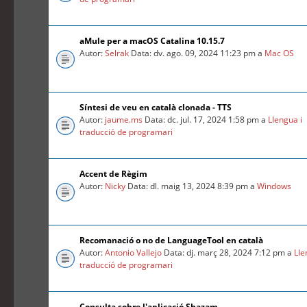
aMule per a macOS Catalina 10.15.7
Autor:
Selrak
Data: dv. ago. 09, 2024 11:23 pm a
Mac OS
Síntesi de veu en català clonada - TTS
Autor:
jaume.ms
Data: dc. jul. 17, 2024 1:58 pm a
Llengua i
traducció de programari
Accent de Règim
Autor:
Nicky
Data: dl. maig 13, 2024 8:39 pm a
Windows
Recomanació o no de LanguageTool en català
Autor:
Antonio Vallejo
Data: dj. març 28, 2024 7:12 pm a
Lle
traducció de programari
Consulta sobre l'aplicació Shazam