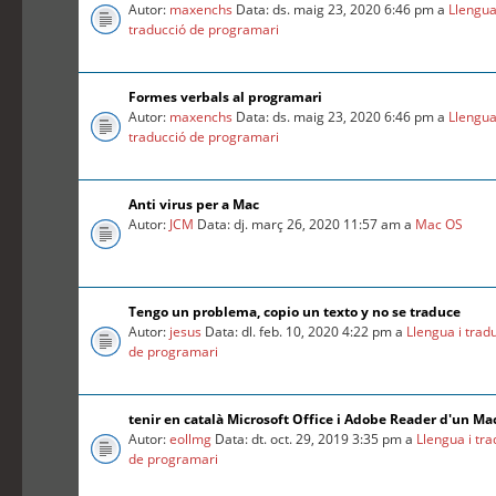
Autor:
maxenchs
Data: ds. maig 23, 2020 6:46 pm a
Llengua
traducció de programari
Formes verbals al programari
Autor:
maxenchs
Data: ds. maig 23, 2020 6:46 pm a
Llengua
traducció de programari
Anti virus per a Mac
Autor:
JCM
Data: dj. març 26, 2020 11:57 am a
Mac OS
Tengo un problema, copio un texto y no se traduce
Autor:
jesus
Data: dl. feb. 10, 2020 4:22 pm a
Llengua i trad
de programari
tenir en català Microsoft Office i Adobe Reader d'un Ma
Autor:
eollmg
Data: dt. oct. 29, 2019 3:35 pm a
Llengua i tr
de programari