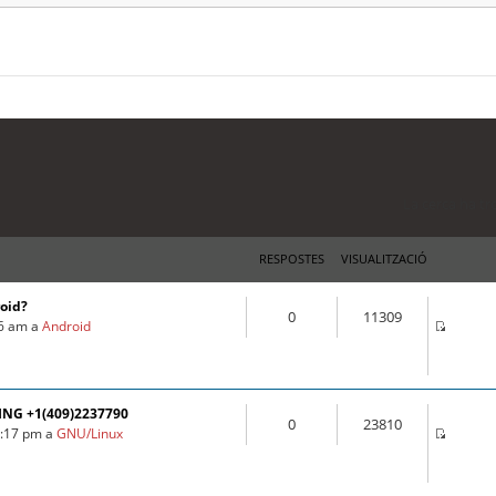
La cerca ha tr
RESPOSTES
VISUALITZACIÓ
roid?
0
11309
16 am a
Android
ING +1(409)2237790
0
23810
3:17 pm a
GNU/Linux