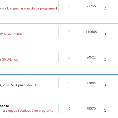
0
77756
 pm a
Llengua i traducció de programari
0
110608
 am a
GNU/Linux
0
84522
 a
GNU/Linux
0
73885
24, 2020 5:01 pm a
Mac OS
fsense
0
79570
am a
Llengua i traducció de programari