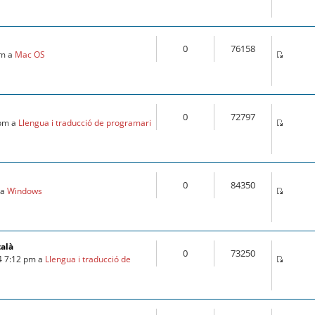
0
76158
pm a
Mac OS
0
72797
 pm a
Llengua i traducció de programari
0
84350
 a
Windows
talà
0
73250
4 7:12 pm a
Llengua i traducció de