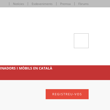
Notícies
Esdeveniments
Premsa
Fòrums
INADORS I MÒBILS EN CATALÀ
REGISTREU-VOS