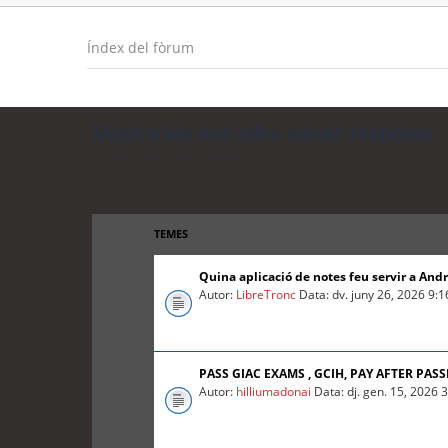
Índex del fòrum
Mostra les entrades sense resposta
Torna a la cerca avançada
TEMES
Quina aplicació de notes feu servir a And
Autor:
LibreTronc
Data: dv. juny 26, 2026 9:
PASS GIAC EXAMS , GCIH, PAY AFTER PASS
Autor:
hilliumadonai
Data: dj. gen. 15, 2026 