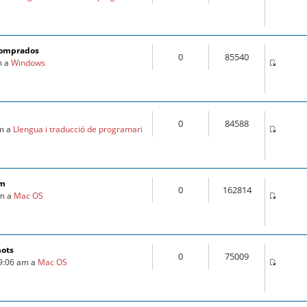
comprados
0
85540
m a
Windows
0
84588
am a
Llengua i traducció de programari
om
0
162814
pm a
Mac OS
mots
0
75009
 9:06 am a
Mac OS