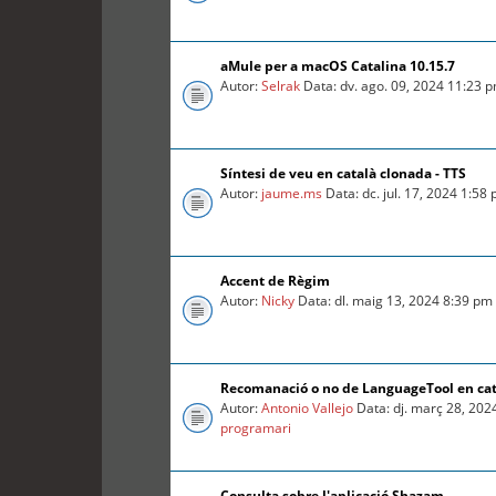
aMule per a macOS Catalina 10.15.7
Autor:
Selrak
Data: dv. ago. 09, 2024 11:23 
Síntesi de veu en català clonada - TTS
Autor:
jaume.ms
Data: dc. jul. 17, 2024 1:58
Accent de Règim
Autor:
Nicky
Data: dl. maig 13, 2024 8:39 pm
Recomanació o no de LanguageTool en ca
Autor:
Antonio Vallejo
Data: dj. març 28, 202
programari
Consulta sobre l'aplicació Shazam