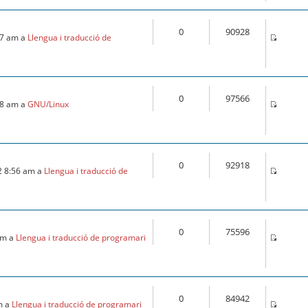
0
90928
:57 am a
Llengua i traducció de
0
97566
:18 am a
GNU/Linux
0
92918
2 8:56 am a
Llengua i traducció de
0
75596
 am a
Llengua i traducció de programari
0
84942
m a
Llengua i traducció de programari