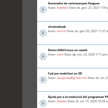
Generador de contrasenyes llargues
Autor:
fadelkon
Data: dc. gen. 27, 2021 1:59
chromebook
Autor:
enricm
Data: ds. gen. 02, 2021 11:27
Distro GNU/Linux en català
Autor:
xxavi
Data: dg. nov. 22, 2020 7:17 pm
Cad per mobiliari en 3D
Autor:
sacajosep@gmail.com
Data: ds. oct. 
Ajuda per a la traducció del programari P
Autor:
databio
Data: dt. set. 15, 2020 10:28 