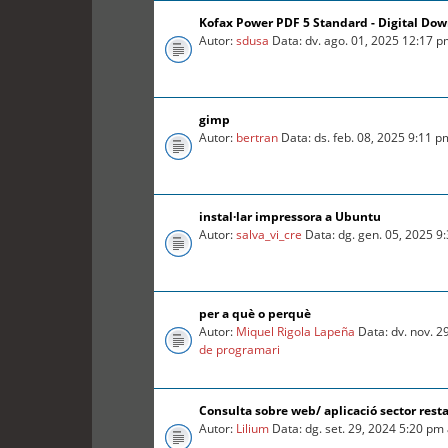
Kofax Power PDF 5 Standard - Digital Do
Autor:
sdusa
Data: dv. ago. 01, 2025 12:17 
gimp
Autor:
bertran
Data: ds. feb. 08, 2025 9:11 
instal·lar impressora a Ubuntu
Autor:
salva_vi_cre
Data: dg. gen. 05, 2025 9
per a què o perquè
Autor:
Miquel Rigola Lapeña
Data: dv. nov. 2
de programari
Consulta sobre web/ aplicació sector rest
Autor:
Lilium
Data: dg. set. 29, 2024 5:20 pm