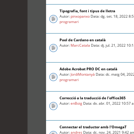
Tipografia, font i tipus de lletra
Autor:
pinxopanxo
Data: dg. set. 18, 2022 8
programari
Pool de Cardano en català
Autor:
MarcCatala
Data: dj. jul. 21, 2022 10
Adobe Acrobat PRO DC en català
Autor:
JordiMontanyà
Data: dc. maig 04, 202
programari
Correcció a la traducció de l'office365
Autor:
enBoig
Data: dv. abr. 01, 2022 10:57
Connectar el traductor amb l'OmegaT
Autor:
andres
Data: dc. nov. 24, 2021 9:42 a