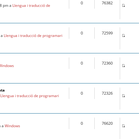
0
76382
28 pm a
Llengua i traducció de
0
72599
m a
Llengua i traducció de programari
0
72360
Windows
nta
0
72326
a
Llengua i traducció de programari
0
76620
m a
Windows