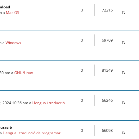
wnload
0
72215
pm a
Mac OS
0
69769
pm a
Windows
0
81349
:30 pm a
GNU/Linux
0
66246
9, 2024 10:36 am a
Llengua i traducció
auració
0
66098
 a
Llengua i traducció de programari