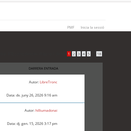
PMF
Inicia la sessió
obat 870 coincidències •
Pàgina
1
de
18
•
...
1
2
3
4
5
18
DARRERA ENTRADA
Autor:
LibreTronc
Data: dv. juny 26, 2026 9:16 am
Autor:
hilliumadonai
Data: dj. gen. 15, 2026 3:17 pm