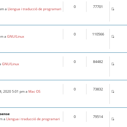
0
77701
 pm a
Llengua i traducció de programari
0
110566
 am a
GNU/Linux
0
84482
 a
GNU/Linux
0
73832
24, 2020 5:01 pm a
Mac OS
fsense
0
79514
am a
Llengua i traducció de programari