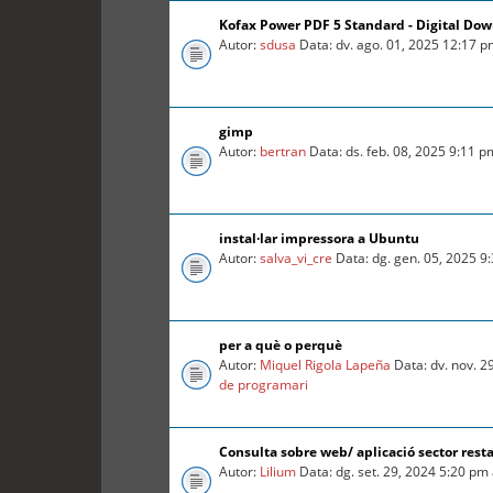
Kofax Power PDF 5 Standard - Digital Do
Autor:
sdusa
Data: dv. ago. 01, 2025 12:17 
gimp
Autor:
bertran
Data: ds. feb. 08, 2025 9:11 
instal·lar impressora a Ubuntu
Autor:
salva_vi_cre
Data: dg. gen. 05, 2025 9
per a què o perquè
Autor:
Miquel Rigola Lapeña
Data: dv. nov. 2
de programari
Consulta sobre web/ aplicació sector rest
Autor:
Lilium
Data: dg. set. 29, 2024 5:20 pm