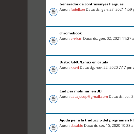
Generador de contrasenyes llargues
Autor:
fadelkon
Data: dc. gen. 27, 2021 1:59
chromebook
Autor:
enricm
Data: ds. gen. 02, 2021 11:27
Distro GNU/Linux en català
Autor:
xxavi
Data: dg. nov. 22, 2020 7:17 pm
Cad per mobiliari en 3D
Autor:
sacajosep@gmail.com
Data: ds. oct. 
Ajuda per a la traducció del programari P
Autor:
databio
Data: dt. set. 15, 2020 10:28 