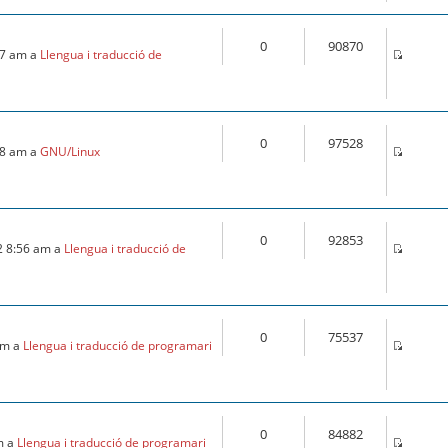
0
90870
:57 am a
Llengua i traducció de
0
97528
:18 am a
GNU/Linux
0
92853
2 8:56 am a
Llengua i traducció de
0
75537
 am a
Llengua i traducció de programari
0
84882
m a
Llengua i traducció de programari