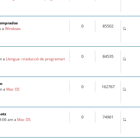
comprados
0
85502
m a
Windows
0
84535
am a
Llengua i traducció de programari
om
0
162767
pm a
Mac OS
mots
0
74961
 9:06 am a
Mac OS