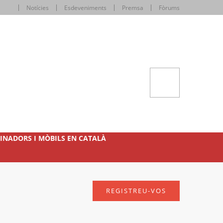
Notícies
Esdeveniments
Premsa
Fòrums
INADORS I MÒBILS EN CATALÀ
REGISTREU-VOS