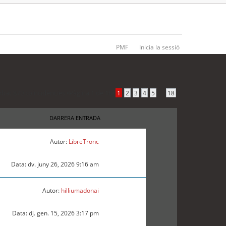
PMF
Inicia la sessió
obat 870 coincidències •
Pàgina
1
de
18
•
...
1
2
3
4
5
18
DARRERA ENTRADA
Autor:
LibreTronc
Data: dv. juny 26, 2026 9:16 am
Autor:
hilliumadonai
Data: dj. gen. 15, 2026 3:17 pm