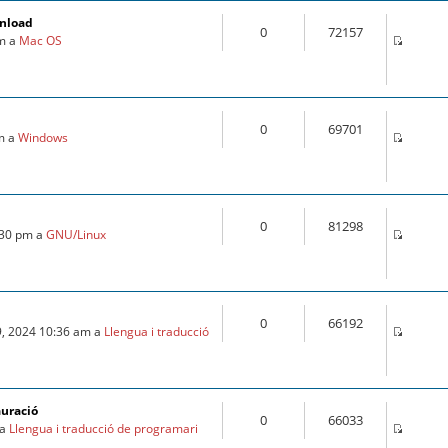
wnload
0
72157
pm a
Mac OS
0
69701
pm a
Windows
0
81298
:30 pm a
GNU/Linux
0
66192
9, 2024 10:36 am a
Llengua i traducció
auració
0
66033
 a
Llengua i traducció de programari