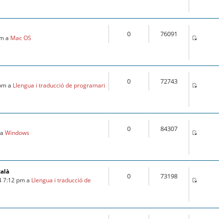
0
76091
pm a
Mac OS
0
72743
 pm a
Llengua i traducció de programari
0
84307
 a
Windows
talà
0
73198
4 7:12 pm a
Llengua i traducció de