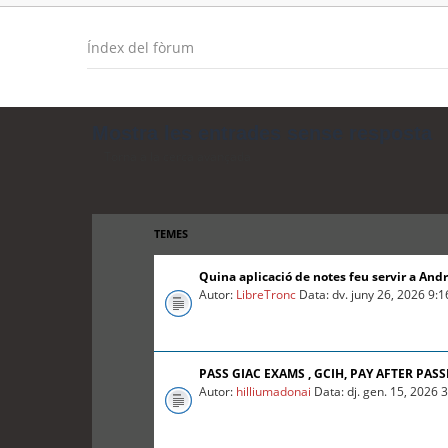
Índex del fòrum
Mostra les entrades sense resposta
Torna a la cerca avançada
TEMES
Quina aplicació de notes feu servir a And
Autor:
LibreTronc
Data: dv. juny 26, 2026 9:
PASS GIAC EXAMS , GCIH, PAY AFTER PASS
Autor:
hilliumadonai
Data: dj. gen. 15, 2026 