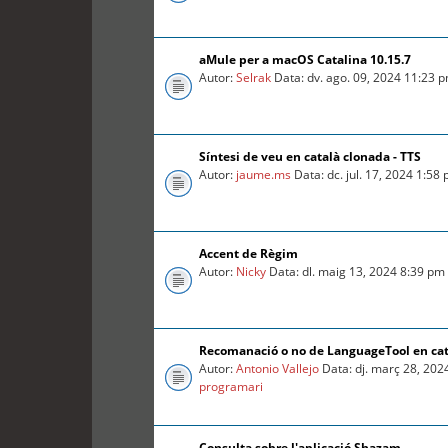
aMule per a macOS Catalina 10.15.7
Autor:
Selrak
Data: dv. ago. 09, 2024 11:23 
Síntesi de veu en català clonada - TTS
Autor:
jaume.ms
Data: dc. jul. 17, 2024 1:58
Accent de Règim
Autor:
Nicky
Data: dl. maig 13, 2024 8:39 pm
Recomanació o no de LanguageTool en ca
Autor:
Antonio Vallejo
Data: dj. març 28, 202
programari
Consulta sobre l'aplicació Shazam