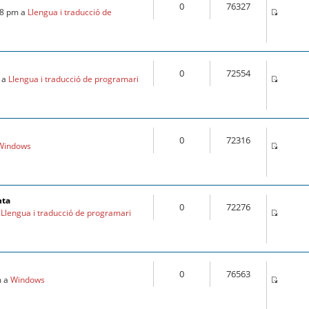
0
76327
28 pm a
Llengua i traducció de
0
72554
m a
Llengua i traducció de programari
0
72316
Windows
nta
0
72276
a
Llengua i traducció de programari
0
76563
m a
Windows