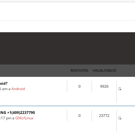
La cerca ha tr
RESPOSTES
VISUALITZACIÓ
roid?
0
9926
16 am a
Android
ING +1(409)2237790
0
23772
3:17 pm a
GNU/Linux