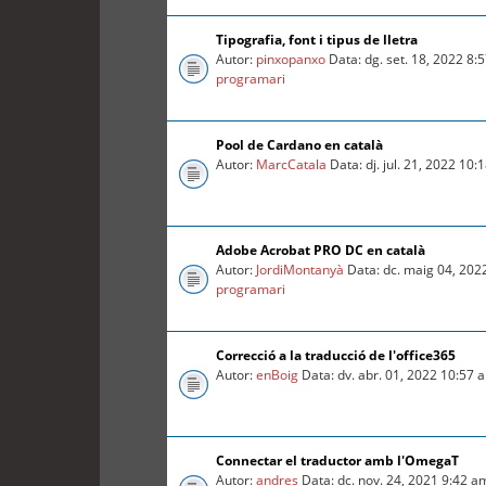
Tipografia, font i tipus de lletra
Autor:
pinxopanxo
Data: dg. set. 18, 2022 8
programari
Pool de Cardano en català
Autor:
MarcCatala
Data: dj. jul. 21, 2022 10
Adobe Acrobat PRO DC en català
Autor:
JordiMontanyà
Data: dc. maig 04, 202
programari
Correcció a la traducció de l'office365
Autor:
enBoig
Data: dv. abr. 01, 2022 10:57
Connectar el traductor amb l'OmegaT
Autor:
andres
Data: dc. nov. 24, 2021 9:42 a