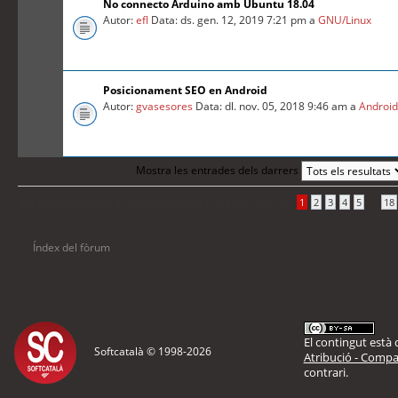
No connecto Arduino amb Ubuntu 18.04
Autor:
efl
Data: ds. gen. 12, 2019 7:21 pm a
GNU/Linux
Posicionament SEO en Android
Autor:
gvasesores
Data: dl. nov. 05, 2018 9:46 am a
Androi
Mostra les entrades dels darrers
La cerca ha trobat 870 coincidències •
Pàgina
1
de
18
•
...
1
2
3
4
5
18
Índex del fòrum
El contingut està d
Softcatalà © 1998-
2026
Atribució - Compar
contrari.