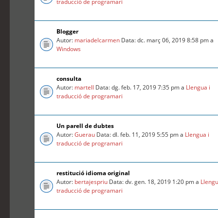
traducció de programari
Blogger
Autor:
mariadelcarmen
Data: dc. març 06, 2019 8:58 pm a
Windows
consulta
Autor:
martell
Data: dg. feb. 17, 2019 7:35 pm a
Llengua i
traducció de programari
Un parell de dubtes
Autor:
Guerau
Data: dl. feb. 11, 2019 5:55 pm a
Llengua i
traducció de programari
restitució idioma original
Autor:
bertajespriu
Data: dv. gen. 18, 2019 1:20 pm a
Llengu
traducció de programari