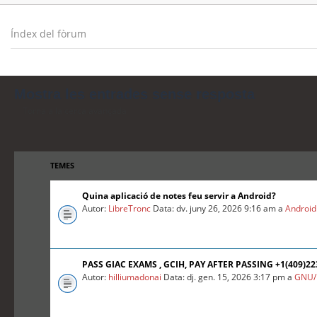
Índex del fòrum
Mostra les entrades sense resposta
Torna a la cerca avançada
TEMES
Quina aplicació de notes feu servir a Android?
Autor:
LibreTronc
Data: dv. juny 26, 2026 9:16 am a
Android
PASS GIAC EXAMS , GCIH, PAY AFTER PASSING +1(409)2
Autor:
hilliumadonai
Data: dj. gen. 15, 2026 3:17 pm a
GNU/