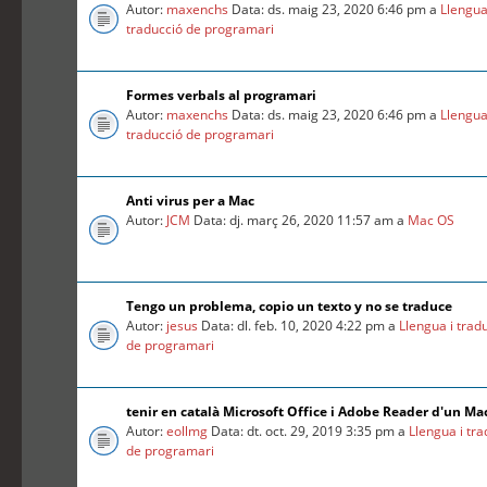
Autor:
maxenchs
Data: ds. maig 23, 2020 6:46 pm a
Llengua
traducció de programari
Formes verbals al programari
Autor:
maxenchs
Data: ds. maig 23, 2020 6:46 pm a
Llengua
traducció de programari
Anti virus per a Mac
Autor:
JCM
Data: dj. març 26, 2020 11:57 am a
Mac OS
Tengo un problema, copio un texto y no se traduce
Autor:
jesus
Data: dl. feb. 10, 2020 4:22 pm a
Llengua i trad
de programari
tenir en català Microsoft Office i Adobe Reader d'un Ma
Autor:
eollmg
Data: dt. oct. 29, 2019 3:35 pm a
Llengua i tr
de programari