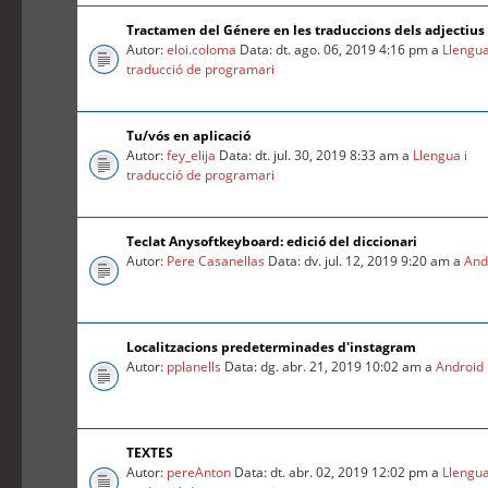
Tractamen del Génere en les traduccions dels adjectius
Autor:
eloi.coloma
Data: dt. ago. 06, 2019 4:16 pm a
Llengua
traducció de programari
Tu/vós en aplicació
Autor:
fey_elija
Data: dt. jul. 30, 2019 8:33 am a
Llengua i
traducció de programari
Teclat Anysoftkeyboard: edició del diccionari
Autor:
Pere Casanellas
Data: dv. jul. 12, 2019 9:20 am a
And
Localitzacions predeterminades d'instagram
Autor:
pplanells
Data: dg. abr. 21, 2019 10:02 am a
Android
TEXTES
Autor:
pereAnton
Data: dt. abr. 02, 2019 12:02 pm a
Llengua