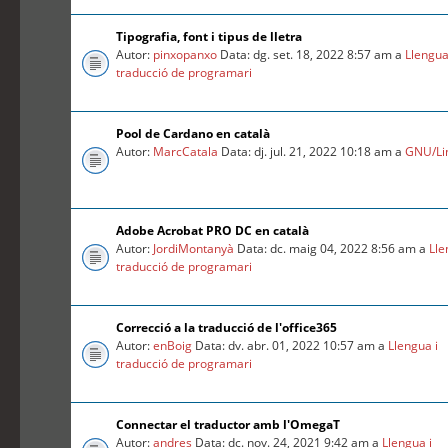
Tipografia, font i tipus de lletra
Autor:
pinxopanxo
Data: dg. set. 18, 2022 8:57 am a
Llengua
traducció de programari
Pool de Cardano en català
Autor:
MarcCatala
Data: dj. jul. 21, 2022 10:18 am a
GNU/Li
Adobe Acrobat PRO DC en català
Autor:
JordiMontanyà
Data: dc. maig 04, 2022 8:56 am a
Lle
traducció de programari
Correcció a la traducció de l'office365
Autor:
enBoig
Data: dv. abr. 01, 2022 10:57 am a
Llengua i
traducció de programari
Connectar el traductor amb l'OmegaT
Autor:
andres
Data: dc. nov. 24, 2021 9:42 am a
Llengua i