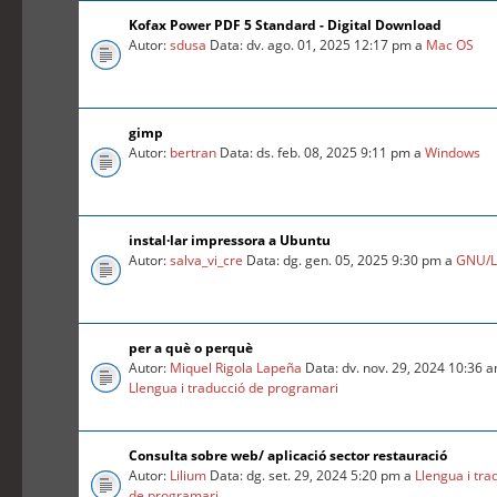
Kofax Power PDF 5 Standard - Digital Download
Autor:
sdusa
Data: dv. ago. 01, 2025 12:17 pm a
Mac OS
gimp
Autor:
bertran
Data: ds. feb. 08, 2025 9:11 pm a
Windows
instal·lar impressora a Ubuntu
Autor:
salva_vi_cre
Data: dg. gen. 05, 2025 9:30 pm a
GNU/L
per a què o perquè
Autor:
Miquel Rigola Lapeña
Data: dv. nov. 29, 2024 10:36 
Llengua i traducció de programari
Consulta sobre web/ aplicació sector restauració
Autor:
Lilium
Data: dg. set. 29, 2024 5:20 pm a
Llengua i tra
de programari