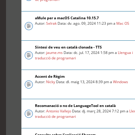
aMule per a macOS Catalina 10.15.7
Autor:
Selrak
Data: dv. ago. 09, 2024 11:23 pm a
Mac OS
Síntesi de veu en català clonada - TTS
Autor:
jaume.ms
Data: dc. jul. 17, 2024 1:58 pm a
Llengua i
traducció de programari
Accent de Règim
Autor:
Nicky
Data: dl. maig 13, 2024 8:39 pm a
Windows
Recomanació o no de LanguageTool en català
Autor:
Antonio Vallejo
Data: dj. març 28, 2024 7:12 pm a
Lle
traducció de programari
Consulta sobre l'aplicació Shazam