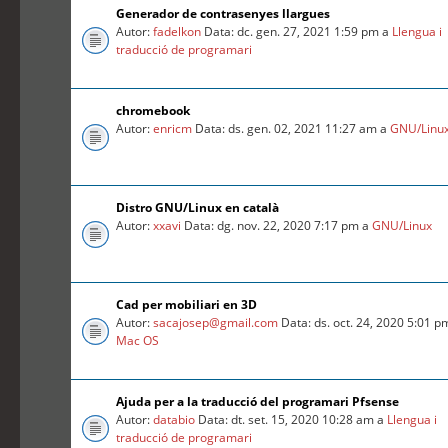
Generador de contrasenyes llargues
Autor:
fadelkon
Data: dc. gen. 27, 2021 1:59 pm a
Llengua i
traducció de programari
chromebook
Autor:
enricm
Data: ds. gen. 02, 2021 11:27 am a
GNU/Linu
Distro GNU/Linux en català
Autor:
xxavi
Data: dg. nov. 22, 2020 7:17 pm a
GNU/Linux
Cad per mobiliari en 3D
Autor:
sacajosep@gmail.com
Data: ds. oct. 24, 2020 5:01 p
Mac OS
Ajuda per a la traducció del programari Pfsense
Autor:
databio
Data: dt. set. 15, 2020 10:28 am a
Llengua i
traducció de programari