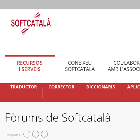
RECURSOS
CONEIXEU
COL·LABO
I SERVEIS
SOFTCATALÀ
AMB L'ASSOC
TRADUCTOR
CORRECTOR
DICCIONARIS
APLI
Fòrums de Softcatalà
Compartiu