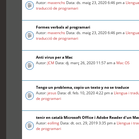
Autor:
maxenchs
Data: ds. maig 23, 2020 6:46 pm a
Llengua
traducció de programari
Formes verbals al programari
Autor:
maxenchs
Data: ds. maig 23, 2020 6:46 pm a
Llengua
traducció de programari
Anti virus per a Mac
Autor:
JCM
Data: dj. març 26, 2020 11:57 am a
Mac OS
Tengo un problema, copio un texto y no se traduce
Autor:
jesus
Data: dl. feb. 10, 2020 4:22 pm a
Llengua i trad
de programari
tenir en català Microsoft Office i Adobe Reader d'un Ma
Autor:
eollmg
Data: dt. oct. 29, 2019 3:35 pm a
Llengua i tr
de programari