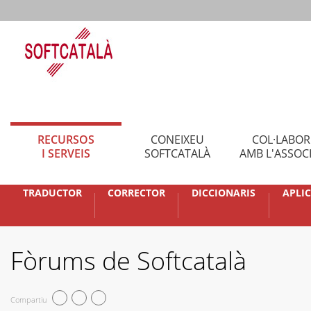
RECURSOS
CONEIXEU
COL·LABO
I SERVEIS
SOFTCATALÀ
AMB L'ASSOC
TRADUCTOR
CORRECTOR
DICCIONARIS
APLI
Fòrums de Softcatalà
Compartiu