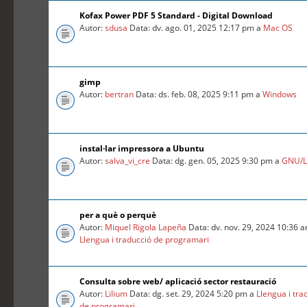
Kofax Power PDF 5 Standard - Digital Download
Autor:
sdusa
Data: dv. ago. 01, 2025 12:17 pm a
Mac OS
gimp
Autor:
bertran
Data: ds. feb. 08, 2025 9:11 pm a
Windows
instal·lar impressora a Ubuntu
Autor:
salva_vi_cre
Data: dg. gen. 05, 2025 9:30 pm a
GNU/L
per a què o perquè
Autor:
Miquel Rigola Lapeña
Data: dv. nov. 29, 2024 10:36 
Llengua i traducció de programari
Consulta sobre web/ aplicació sector restauració
Autor:
Lilium
Data: dg. set. 29, 2024 5:20 pm a
Llengua i tra
de programari