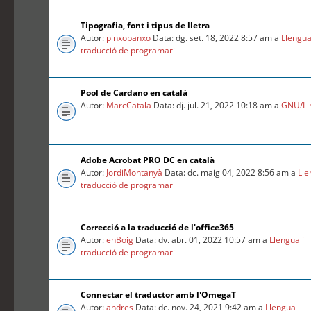
Tipografia, font i tipus de lletra
Autor:
pinxopanxo
Data: dg. set. 18, 2022 8:57 am a
Llengua
traducció de programari
Pool de Cardano en català
Autor:
MarcCatala
Data: dj. jul. 21, 2022 10:18 am a
GNU/Li
Adobe Acrobat PRO DC en català
Autor:
JordiMontanyà
Data: dc. maig 04, 2022 8:56 am a
Lle
traducció de programari
Correcció a la traducció de l'office365
Autor:
enBoig
Data: dv. abr. 01, 2022 10:57 am a
Llengua i
traducció de programari
Connectar el traductor amb l'OmegaT
Autor:
andres
Data: dc. nov. 24, 2021 9:42 am a
Llengua i