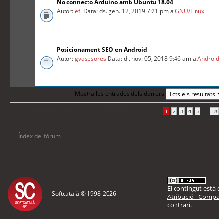
No connecto Arduino amb Ubuntu 18.04
Autor:
efl
Data: ds. gen. 12, 2019 7:21 pm a
GNU/Linux
Posicionament SEO en Android
Autor:
gvasesores
Data: dl. nov. 05, 2018 9:46 am a
Androi
Mostra les entrades dels darrers
La cerca ha trobat 870 coincidències •
Pàgina
1
de
18
•
...
1
2
3
4
5
18
Índex del fòrum
El contingut està d
Softcatalà © 1998-
2026
Atribució - Compar
contrari.