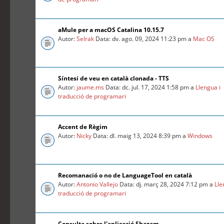
aMule per a macOS Catalina 10.15.7
Autor:
Selrak
Data: dv. ago. 09, 2024 11:23 pm a
Mac OS
Síntesi de veu en català clonada - TTS
Autor:
jaume.ms
Data: dc. jul. 17, 2024 1:58 pm a
Llengua i
traducció de programari
Accent de Règim
Autor:
Nicky
Data: dl. maig 13, 2024 8:39 pm a
Windows
Recomanació o no de LanguageTool en català
Autor:
Antonio Vallejo
Data: dj. març 28, 2024 7:12 pm a
Lle
traducció de programari
Consulta sobre l'aplicació Shazam