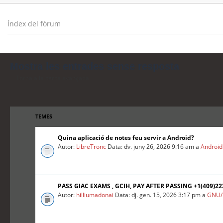
Índex del fòrum
Mostra les entrades sense resposta
Torna a la cerca avançada
TEMES
Quina aplicació de notes feu servir a Android?
Autor:
LibreTronc
Data: dv. juny 26, 2026 9:16 am a
Android
PASS GIAC EXAMS , GCIH, PAY AFTER PASSING +1(409)2
Autor:
hilliumadonai
Data: dj. gen. 15, 2026 3:17 pm a
GNU/