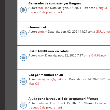
Generador de contrasenyes llargues
Autor:
fadelkon
Data: dc. gen. 27, 2021 1:59 pm a
Llengua i
traducció de programari
chromebook
Autor:
enricm
Data: ds. gen. 02, 2021 11:27 am a
GNU/Linu
Distro GNU/Linux en català
Autor:
xxavi
Data: dg. nov. 22, 2020 7:17 pm a
GNU/Linux
Cad per mobiliari en 3D
Autor:
sacajosep@gmail.com
Data: ds. oct. 24, 2020 5:01 p
Mac OS
Ajuda per a la traducció del programari Pfsense
Autor:
databio
Data: dt. set. 15, 2020 10:28 am a
Llengua i
traducció de programari