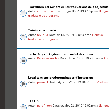
Tractamen del Génere en les traduccions dels adjectius
Autor:
eloi.coloma
Data: dt. ago. 06, 2019 4:16 pm a
Llengua
traducció de programari
Tu/vós en aplicació
Autor:
fey_elija
Data: dt. jul. 30, 2019 8:33 am a
Llengua i
traducció de programari
Teclat Anysoftkeyboard: edició del diccionari
Autor:
Pere Casanellas
Data: dv. jul. 12, 2019 9:20 am a
And
Localitzacions predeterminades d'instagram
Autor:
pplanells
Data: dg. abr. 21, 2019 10:02 am a
Android
TEXTES
Autor:
pereAnton
Data: dt. abr. 02, 2019 12:02 pm a
Llengua