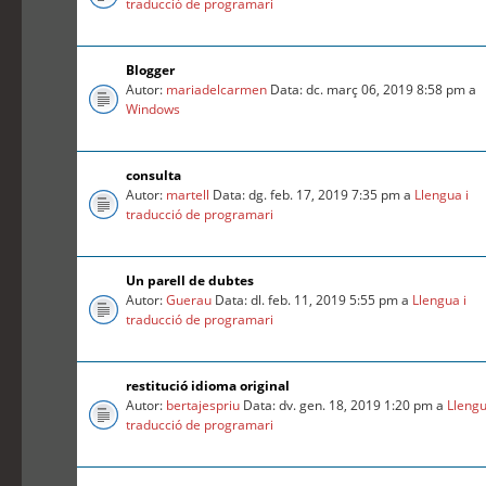
traducció de programari
Blogger
Autor:
mariadelcarmen
Data: dc. març 06, 2019 8:58 pm a
Windows
consulta
Autor:
martell
Data: dg. feb. 17, 2019 7:35 pm a
Llengua i
traducció de programari
Un parell de dubtes
Autor:
Guerau
Data: dl. feb. 11, 2019 5:55 pm a
Llengua i
traducció de programari
restitució idioma original
Autor:
bertajespriu
Data: dv. gen. 18, 2019 1:20 pm a
Llengu
traducció de programari