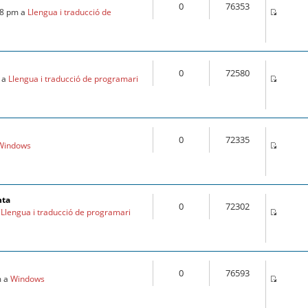
0
76353
28 pm a
Llengua i traducció de
0
72580
m a
Llengua i traducció de programari
0
72335
Windows
nta
0
72302
a
Llengua i traducció de programari
0
76593
m a
Windows