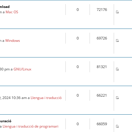
wnload
0
72176
pm a
Mac OS
0
69726
pm a
Windows
0
81321
:30 pm a
GNU/Linux
0
66221
9, 2024 10:36 am a
Llengua i traducció
auració
0
66059
 a
Llengua i traducció de programari