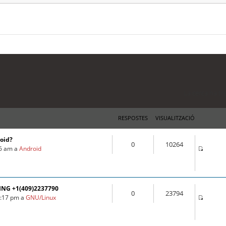
La cerca ha tr
RESPOSTES
VISUALITZACIÓ
roid?
0
10264
16 am a
Android
ING +1(409)2237790
0
23794
3:17 pm a
GNU/Linux