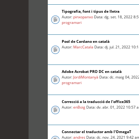
Tipografia, font i tipus de lletra
Autor:
pinxopanxo
Data: dg. set. 18, 2022 8
programari
Pool de Cardano en català
Autor:
MarcCatala
Data: dj. jul. 21, 2022 10
Adobe Acrobat PRO DC en català
Autor:
JordiMontanyà
Data: dc. maig 04, 202
programari
Correcció a la traducció de l'office365
Autor:
enBoig
Data: dv. abr. 01, 2022 10:57
Connectar el traductor amb l'OmegaT
Autor:
andres
Data: dc. nov. 24, 2021 9:42 a