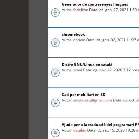
Generador de contrasenyes llargues
Autor:
fadelkon
Data: dc. gen. 27, 2021 1:59
chromebook
Autor:
enricm
Data: ds. gen. 02, 2021 11:27
Distro GNU/Linux en català
Autor:
xxavi
Data: dg. nov. 22, 2020 7:17 pm
Cad per mobiliari en 3D
Autor:
sacajosep@gmail.com
Data: ds. oct. 
Ajuda per a la traducció del programari P
Autor:
databio
Data: dt. set. 15, 2020 10:28 