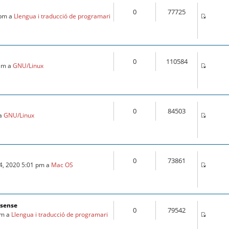
0
77725
 pm a
Llengua i traducció de programari
0
110584
 am a
GNU/Linux
0
84503
 a
GNU/Linux
0
73861
24, 2020 5:01 pm a
Mac OS
fsense
0
79542
am a
Llengua i traducció de programari