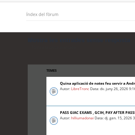
Índex del fòrum
Mostra les entrades sense resposta
Torna a la cerca avançada
TEMES
Quina aplicació de notes feu servir a And
Autor:
LibreTronc
Data: dv. juny 26, 2026 9:
PASS GIAC EXAMS , GCIH, PAY AFTER PASS
Autor:
hilliumadonai
Data: dj. gen. 15, 2026 