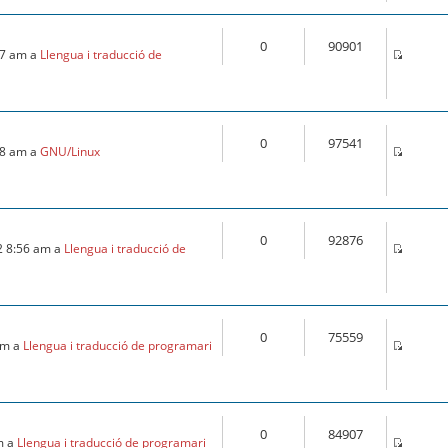
0
90901
:57 am a
Llengua i traducció de
0
97541
:18 am a
GNU/Linux
0
92876
2 8:56 am a
Llengua i traducció de
0
75559
 am a
Llengua i traducció de programari
0
84907
m a
Llengua i traducció de programari