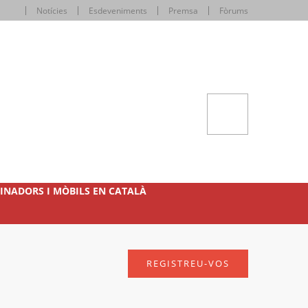
Notícies
Esdeveniments
Premsa
Fòrums
INADORS I MÒBILS EN CATALÀ
REGISTREU-VOS