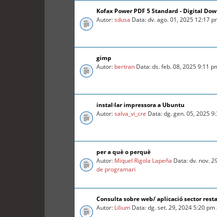
Kofax Power PDF 5 Standard - Digital Do
Autor:
sdusa
Data: dv. ago. 01, 2025 12:17 
gimp
Autor:
bertran
Data: ds. feb. 08, 2025 9:11 
instal·lar impressora a Ubuntu
Autor:
salva_vi_cre
Data: dg. gen. 05, 2025 9
per a què o perquè
Autor:
Miquel Rigola Lapeña
Data: dv. nov. 2
de programari
Consulta sobre web/ aplicació sector rest
Autor:
Lilium
Data: dg. set. 29, 2024 5:20 pm