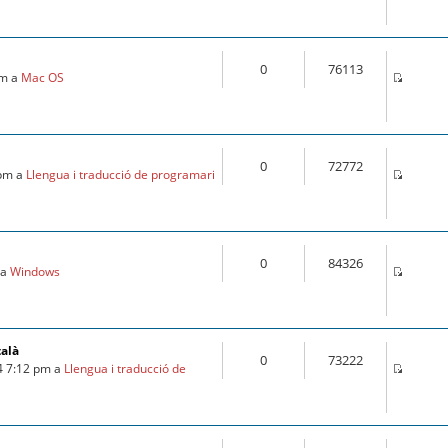
0
76113
pm a
Mac OS
0
72772
 pm a
Llengua i traducció de programari
0
84326
 a
Windows
talà
0
73222
4 7:12 pm a
Llengua i traducció de