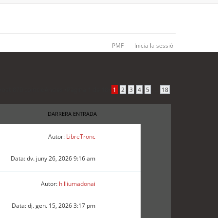
PMF
Inicia la sessió
obat 870 coincidències •
Pàgina
1
de
18
•
...
1
2
3
4
5
18
DARRERA ENTRADA
Autor:
LibreTronc
Data: dv. juny 26, 2026 9:16 am
Autor:
hilliumadonai
Data: dj. gen. 15, 2026 3:17 pm