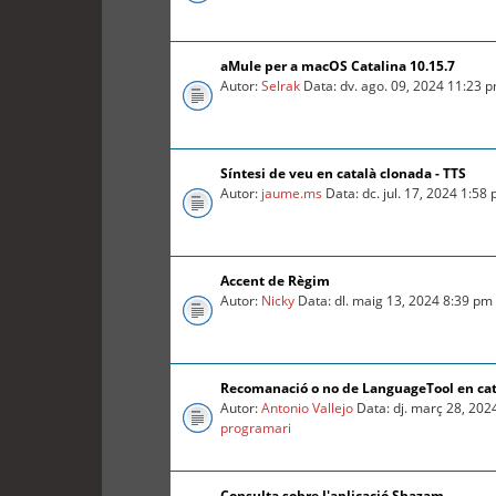
aMule per a macOS Catalina 10.15.7
Autor:
Selrak
Data: dv. ago. 09, 2024 11:23 
Síntesi de veu en català clonada - TTS
Autor:
jaume.ms
Data: dc. jul. 17, 2024 1:58
Accent de Règim
Autor:
Nicky
Data: dl. maig 13, 2024 8:39 pm
Recomanació o no de LanguageTool en ca
Autor:
Antonio Vallejo
Data: dj. març 28, 202
programari
Consulta sobre l'aplicació Shazam