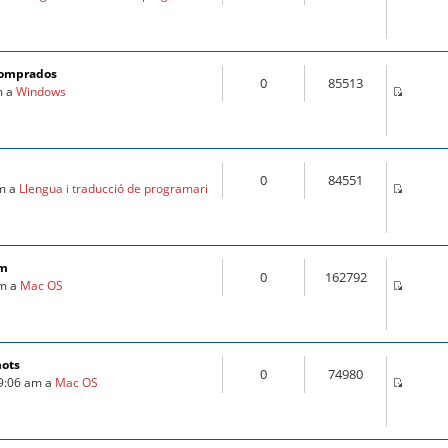
comprados
0
85513
m a
Windows
0
84551
am a
Llengua i traducció de programari
om
0
162792
pm a
Mac OS
mots
0
74980
 9:06 am a
Mac OS