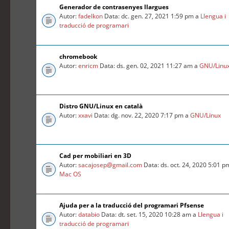
Generador de contrasenyes llargues
Autor:
fadelkon
Data: dc. gen. 27, 2021 1:59 pm a
Llengua i
traducció de programari
chromebook
Autor:
enricm
Data: ds. gen. 02, 2021 11:27 am a
GNU/Linu
Distro GNU/Linux en català
Autor:
xxavi
Data: dg. nov. 22, 2020 7:17 pm a
GNU/Linux
Cad per mobiliari en 3D
Autor:
sacajosep@gmail.com
Data: ds. oct. 24, 2020 5:01 p
Mac OS
Ajuda per a la traducció del programari Pfsense
Autor:
databio
Data: dt. set. 15, 2020 10:28 am a
Llengua i
traducció de programari