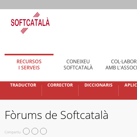
RECURSOS
CONEIXEU
COL·LABO
I SERVEIS
SOFTCATALÀ
AMB L'ASSOC
TRADUCTOR
CORRECTOR
DICCIONARIS
APLI
Fòrums de Softcatalà
Compartiu