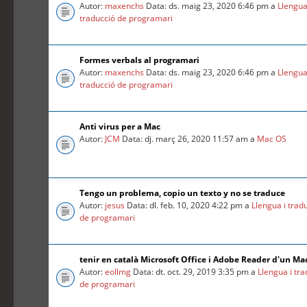
Autor:
maxenchs
Data: ds. maig 23, 2020 6:46 pm a
Llengua
traducció de programari
Formes verbals al programari
Autor:
maxenchs
Data: ds. maig 23, 2020 6:46 pm a
Llengua
traducció de programari
Anti virus per a Mac
Autor:
JCM
Data: dj. març 26, 2020 11:57 am a
Mac OS
Tengo un problema, copio un texto y no se traduce
Autor:
jesus
Data: dl. feb. 10, 2020 4:22 pm a
Llengua i trad
de programari
tenir en català Microsoft Office i Adobe Reader d'un Ma
Autor:
eollmg
Data: dt. oct. 29, 2019 3:35 pm a
Llengua i tr
de programari