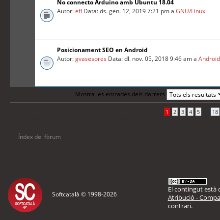
No connecto Arduino amb Ubuntu 18.04
Autor:
efl
Data: ds. gen. 12, 2019 7:21 pm a
GNU/Linux
Posicionament SEO en Android
Autor:
gvasesores
Data: dl. nov. 05, 2018 9:46 am a
Androi
Mostra les entrades dels darrers
La cerca ha trobat 870 coincidències •
Pàgina
1
de
18
•
...
1
2
3
4
5
18
Índex del fòrum
El contingut està d
Softcatalà © 1998-
2026
Atribució - Compar
contrari.