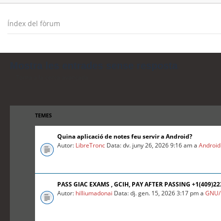
Índex del fòrum
Mostra les entrades sense resposta
Torna a la cerca avançada
TEMES
Quina aplicació de notes feu servir a Android?
Autor:
LibreTronc
Data: dv. juny 26, 2026 9:16 am a
Android
PASS GIAC EXAMS , GCIH, PAY AFTER PASSING +1(409)2
Autor:
hilliumadonai
Data: dj. gen. 15, 2026 3:17 pm a
GNU/