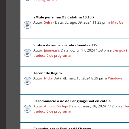
aMule per a macOS Catalina 10.15.7
Autor:
Selrak
Data: dv. ago. 09, 2024 11:23 pm a
Mac OS
Síntesi de veu en català clonada - TTS
Autor:
jaume.ms
Data: dc. jul. 17, 2024 1:58 pm a
Llengua i
traducció de programari
Accent de Règim
Autor:
Nicky
Data: dl. maig 13, 2024 8:39 pm a
Windows
Recomanació o no de LanguageTool en català
Autor:
Antonio Vallejo
Data: dj. març 28, 2024 7:12 pm a
Lle
traducció de programari
Consulta sobre l'aplicació Shazam