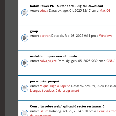
Kofax Power PDF 5 Standard - Digital Download
Autor:
sdusa
Data: dv. ago. 01, 2025 12:17 pm a
Mac OS
gimp
Autor:
bertran
Data: ds. feb. 08, 2025 9:11 pm a
Windows
instal·lar impressora a Ubuntu
Autor:
salva_vi_cre
Data: dg. gen. 05, 2025 9:30 pm a
GNU/L
per a què o perquè
Autor:
Miquel Rigola Lapeña
Data: dv. nov. 29, 2024 10:36 
Llengua i traducció de programari
Consulta sobre web/ aplicació sector restauració
Autor:
Lilium
Data: dg. set. 29, 2024 5:20 pm a
Llengua i tra
de programari