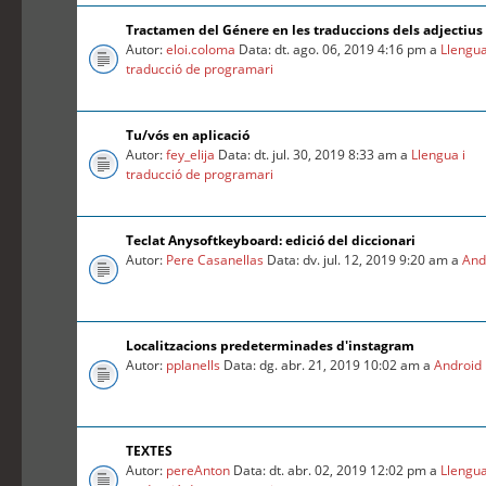
Tractamen del Génere en les traduccions dels adjectius
Autor:
eloi.coloma
Data: dt. ago. 06, 2019 4:16 pm a
Llengua
traducció de programari
Tu/vós en aplicació
Autor:
fey_elija
Data: dt. jul. 30, 2019 8:33 am a
Llengua i
traducció de programari
Teclat Anysoftkeyboard: edició del diccionari
Autor:
Pere Casanellas
Data: dv. jul. 12, 2019 9:20 am a
And
Localitzacions predeterminades d'instagram
Autor:
pplanells
Data: dg. abr. 21, 2019 10:02 am a
Android
TEXTES
Autor:
pereAnton
Data: dt. abr. 02, 2019 12:02 pm a
Llengua