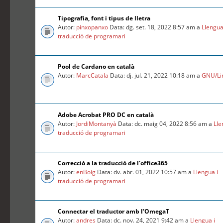
Tipografia, font i tipus de lletra
Autor:
pinxopanxo
Data: dg. set. 18, 2022 8:57 am a
Llengua
traducció de programari
Pool de Cardano en català
Autor:
MarcCatala
Data: dj. jul. 21, 2022 10:18 am a
GNU/Li
Adobe Acrobat PRO DC en català
Autor:
JordiMontanyà
Data: dc. maig 04, 2022 8:56 am a
Lle
traducció de programari
Correcció a la traducció de l'office365
Autor:
enBoig
Data: dv. abr. 01, 2022 10:57 am a
Llengua i
traducció de programari
Connectar el traductor amb l'OmegaT
Autor:
andres
Data: dc. nov. 24, 2021 9:42 am a
Llengua i