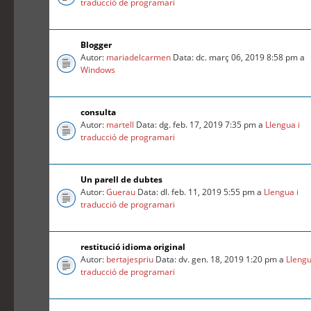
traducció de programari
Blogger
Autor:
mariadelcarmen
Data: dc. març 06, 2019 8:58 pm a
Windows
consulta
Autor:
martell
Data: dg. feb. 17, 2019 7:35 pm a
Llengua i
traducció de programari
Un parell de dubtes
Autor:
Guerau
Data: dl. feb. 11, 2019 5:55 pm a
Llengua i
traducció de programari
restitució idioma original
Autor:
bertajespriu
Data: dv. gen. 18, 2019 1:20 pm a
Llengu
traducció de programari