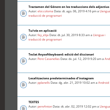
Tractamen del Génere en les traduccions dels adjectius
Autor:
eloi.coloma
Data: dt. ago. 06, 2019 4:16 pm a
Llengua
traducció de programari
Tu/vós en aplicació
Autor:
fey_elija
Data: dt. jul. 30, 2019 8:33 am a
Llengua i
traducció de programari
Teclat Anysoftkeyboard: edició del diccionari
Autor:
Pere Casanellas
Data: dv. jul. 12, 2019 9:20 am a
And
Localitzacions predeterminades d'instagram
Autor:
pplanells
Data: dg. abr. 21, 2019 10:02 am a
Android
TEXTES
Autor:
pereAnton
Data: dt. abr. 02, 2019 12:02 pm a
Llengua