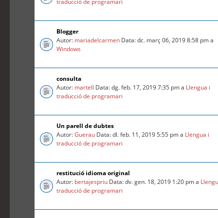
traducció de programari
Blogger
Autor:
mariadelcarmen
Data: dc. març 06, 2019 8:58 pm a
Windows
consulta
Autor:
martell
Data: dg. feb. 17, 2019 7:35 pm a
Llengua i
traducció de programari
Un parell de dubtes
Autor:
Guerau
Data: dl. feb. 11, 2019 5:55 pm a
Llengua i
traducció de programari
restitució idioma original
Autor:
bertajespriu
Data: dv. gen. 18, 2019 1:20 pm a
Llengu
traducció de programari