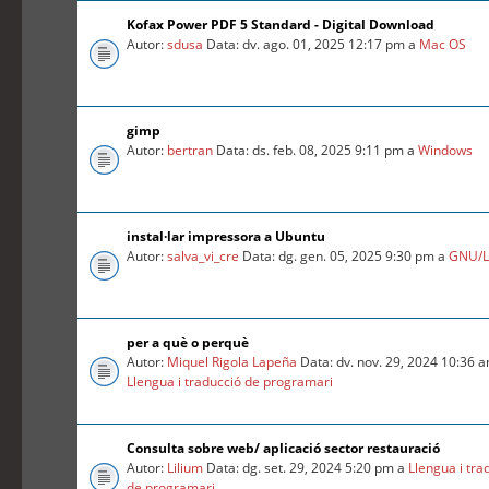
Kofax Power PDF 5 Standard - Digital Download
Autor:
sdusa
Data: dv. ago. 01, 2025 12:17 pm a
Mac OS
gimp
Autor:
bertran
Data: ds. feb. 08, 2025 9:11 pm a
Windows
instal·lar impressora a Ubuntu
Autor:
salva_vi_cre
Data: dg. gen. 05, 2025 9:30 pm a
GNU/L
per a què o perquè
Autor:
Miquel Rigola Lapeña
Data: dv. nov. 29, 2024 10:36 
Llengua i traducció de programari
Consulta sobre web/ aplicació sector restauració
Autor:
Lilium
Data: dg. set. 29, 2024 5:20 pm a
Llengua i tra
de programari