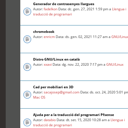
Generador de contrasenyes llargues
Autor:
fadelkon
Data: dc. gen. 27, 2021 1:59 pm a
Llengua i
traducció de programari
chromebook
Autor:
enricm
Data: ds. gen. 02, 2021 11:27 am a
GNU/Linu
Distro GNU/Linux en català
Autor:
xxavi
Data: dg. nov. 22, 2020 7:17 pm a
GNU/Linux
Cad per mobiliari en 3D
Autor:
sacajosep@gmail.com
Data: ds. oct. 24, 2020 5:01 p
Mac OS
Ajuda per a la traducció del programari Pfsense
Autor:
databio
Data: dt. set. 15, 2020 10:28 am a
Llengua i
traducció de programari