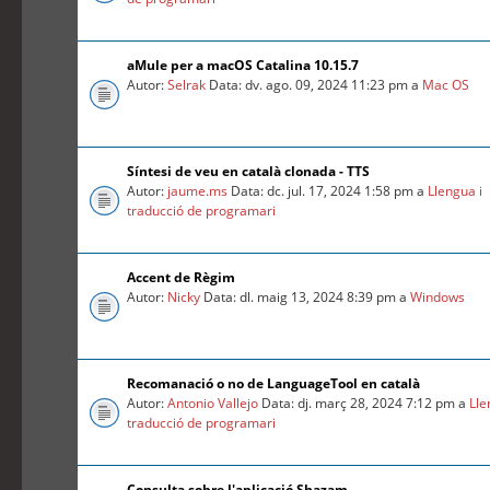
aMule per a macOS Catalina 10.15.7
Autor:
Selrak
Data: dv. ago. 09, 2024 11:23 pm a
Mac OS
Síntesi de veu en català clonada - TTS
Autor:
jaume.ms
Data: dc. jul. 17, 2024 1:58 pm a
Llengua i
traducció de programari
Accent de Règim
Autor:
Nicky
Data: dl. maig 13, 2024 8:39 pm a
Windows
Recomanació o no de LanguageTool en català
Autor:
Antonio Vallejo
Data: dj. març 28, 2024 7:12 pm a
Lle
traducció de programari
Consulta sobre l'aplicació Shazam