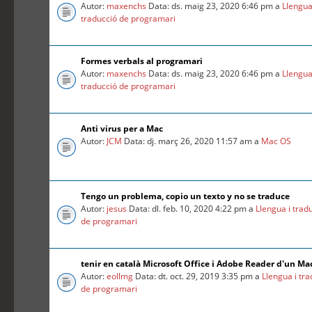
Autor:
maxenchs
Data: ds. maig 23, 2020 6:46 pm a
Llengua
traducció de programari
Formes verbals al programari
Autor:
maxenchs
Data: ds. maig 23, 2020 6:46 pm a
Llengua
traducció de programari
Anti virus per a Mac
Autor:
JCM
Data: dj. març 26, 2020 11:57 am a
Mac OS
Tengo un problema, copio un texto y no se traduce
Autor:
jesus
Data: dl. feb. 10, 2020 4:22 pm a
Llengua i trad
de programari
tenir en català Microsoft Office i Adobe Reader d'un Ma
Autor:
eollmg
Data: dt. oct. 29, 2019 3:35 pm a
Llengua i tr
de programari