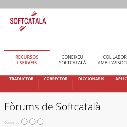
RECURSOS
CONEIXEU
COL·LABO
I SERVEIS
SOFTCATALÀ
AMB L'ASSOC
TRADUCTOR
CORRECTOR
DICCIONARIS
APLI
Fòrums de Softcatalà
Compartiu