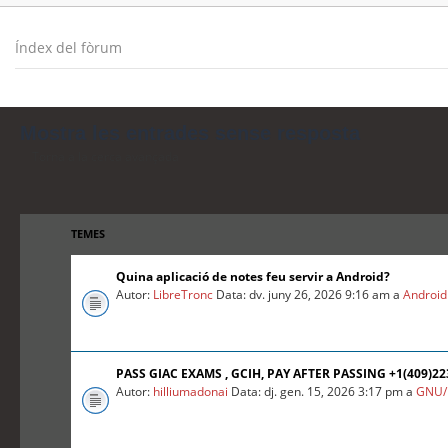
Índex del fòrum
Mostra les entrades sense resposta
Torna a la cerca avançada
TEMES
Quina aplicació de notes feu servir a Android?
Autor:
LibreTronc
Data: dv. juny 26, 2026 9:16 am a
Android
PASS GIAC EXAMS , GCIH, PAY AFTER PASSING +1(409)2
Autor:
hilliumadonai
Data: dj. gen. 15, 2026 3:17 pm a
GNU/