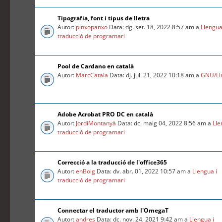
Tipografia, font i tipus de lletra
Autor:
pinxopanxo
Data: dg. set. 18, 2022 8:57 am a
Llengua
traducció de programari
Pool de Cardano en català
Autor:
MarcCatala
Data: dj. jul. 21, 2022 10:18 am a
GNU/Li
Adobe Acrobat PRO DC en català
Autor:
JordiMontanyà
Data: dc. maig 04, 2022 8:56 am a
Lle
traducció de programari
Correcció a la traducció de l'office365
Autor:
enBoig
Data: dv. abr. 01, 2022 10:57 am a
Llengua i
traducció de programari
Connectar el traductor amb l'OmegaT
Autor:
andres
Data: dc. nov. 24, 2021 9:42 am a
Llengua i