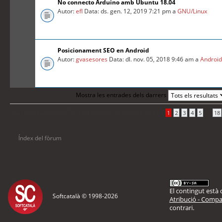
No connecto Arduino amb Ubuntu 18.04
Autor:
efl
Data: ds. gen. 12, 2019 7:21 pm a
GNU/Linux
Posicionament SEO en Android
Autor:
gvasesores
Data: dl. nov. 05, 2018 9:46 am a
Androi
Mostra les entrades dels darrers
La cerca ha trobat 870 coincidències •
Pàgina
1
de
18
•
...
1
2
3
4
5
18
Índex del fòrum
El contingut està d
Softcatalà © 1998-
2026
Atribució - Compar
contrari.