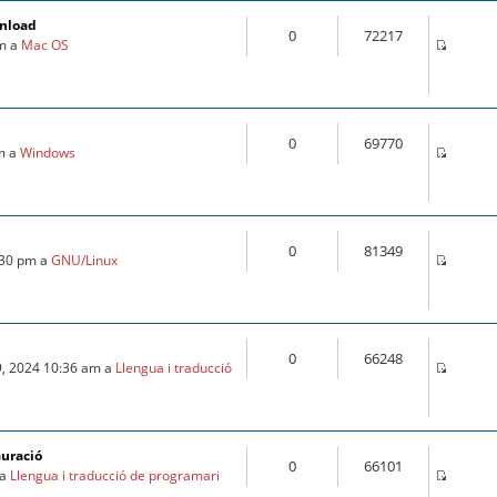
wnload
0
72217
pm a
Mac OS
0
69770
pm a
Windows
0
81349
:30 pm a
GNU/Linux
0
66248
9, 2024 10:36 am a
Llengua i traducció
auració
0
66101
 a
Llengua i traducció de programari