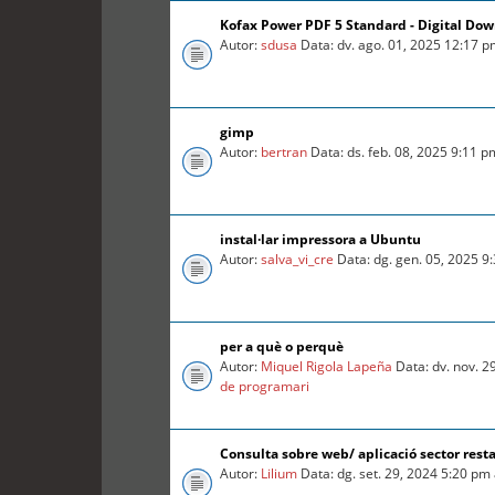
Kofax Power PDF 5 Standard - Digital Do
Autor:
sdusa
Data: dv. ago. 01, 2025 12:17 
gimp
Autor:
bertran
Data: ds. feb. 08, 2025 9:11 
instal·lar impressora a Ubuntu
Autor:
salva_vi_cre
Data: dg. gen. 05, 2025 9
per a què o perquè
Autor:
Miquel Rigola Lapeña
Data: dv. nov. 2
de programari
Consulta sobre web/ aplicació sector rest
Autor:
Lilium
Data: dg. set. 29, 2024 5:20 pm