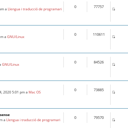
0
77757
 pm a
Llengua i traducció de programari
0
110611
 am a
GNU/Linux
0
84526
 a
GNU/Linux
0
73885
24, 2020 5:01 pm a
Mac OS
fsense
0
79570
am a
Llengua i traducció de programari