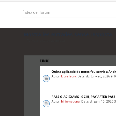
Índex del fòrum
Mostra les entrades sense resposta
Torna a la cerca avançada
TEMES
Quina aplicació de notes feu servir a And
Autor:
LibreTronc
Data: dv. juny 26, 2026 9:
PASS GIAC EXAMS , GCIH, PAY AFTER PASS
Autor:
hilliumadonai
Data: dj. gen. 15, 2026 