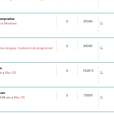
comprados
0
85540
m a
Windows
0
84590
am a
Llengua i traducció de programari
om
0
162815
pm a
Mac OS
mots
0
75009
 9:06 am a
Mac OS