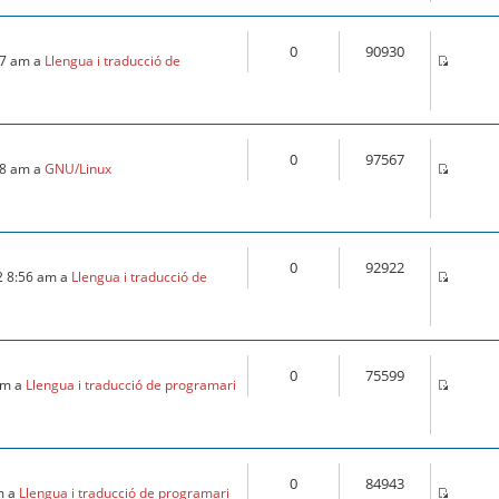
0
90930
:57 am a
Llengua i traducció de
0
97567
:18 am a
GNU/Linux
0
92922
2 8:56 am a
Llengua i traducció de
0
75599
 am a
Llengua i traducció de programari
0
84943
m a
Llengua i traducció de programari