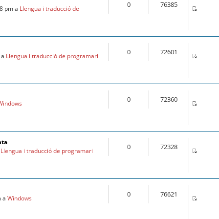
0
76385
28 pm a
Llengua i traducció de
0
72601
m a
Llengua i traducció de programari
0
72360
Windows
nta
0
72328
a
Llengua i traducció de programari
0
76621
m a
Windows