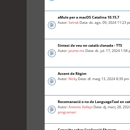
aMule per a macOS Catalina 10.15.7
Autor:
Selrak
Data: dv. ago. 09, 2024 11:23 
Síntesi de veu en català clonada - TTS
Autor:
jaume.ms
Data: dc. jul. 17, 2024 1:58
Accent de Règim
Autor:
Nicky
Data: dl. maig 13, 2024 8:39 pm
Recomanació o no de LanguageTool en ca
Autor:
Antonio Vallejo
Data: dj. març 28, 202
programari
Consulta sobre l'aplicació Shazam