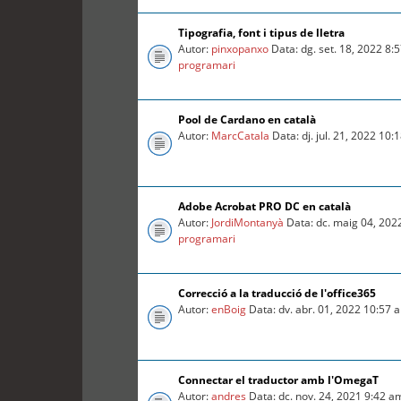
Tipografia, font i tipus de lletra
Autor:
pinxopanxo
Data: dg. set. 18, 2022 8
programari
Pool de Cardano en català
Autor:
MarcCatala
Data: dj. jul. 21, 2022 10
Adobe Acrobat PRO DC en català
Autor:
JordiMontanyà
Data: dc. maig 04, 202
programari
Correcció a la traducció de l'office365
Autor:
enBoig
Data: dv. abr. 01, 2022 10:57
Connectar el traductor amb l'OmegaT
Autor:
andres
Data: dc. nov. 24, 2021 9:42 a