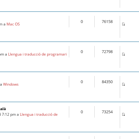
0
76158
pm a
Mac OS
0
72798
 pm a
Llengua i traducció de programari
0
84350
 a
Windows
talà
0
73254
4 7:12 pm a
Llengua i traducció de