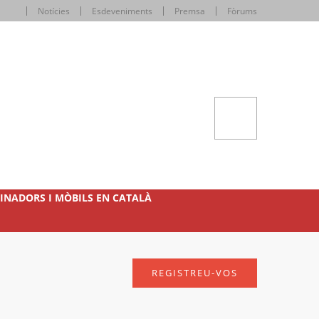
Notícies
Esdeveniments
Premsa
Fòrums
INADORS I MÒBILS EN CATALÀ
REGISTREU-VOS