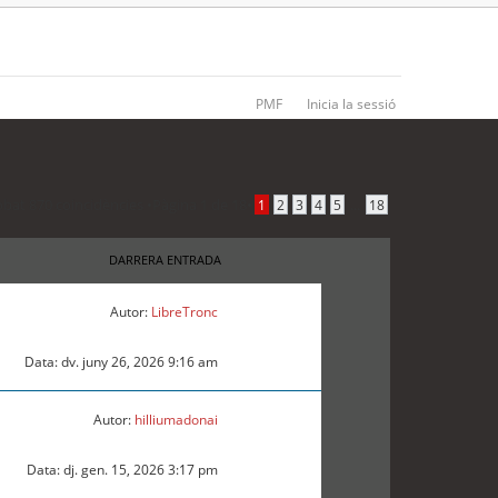
PMF
Inicia la sessió
obat 870 coincidències •
Pàgina
1
de
18
•
...
1
2
3
4
5
18
DARRERA ENTRADA
Autor:
LibreTronc
Data: dv. juny 26, 2026 9:16 am
Autor:
hilliumadonai
Data: dj. gen. 15, 2026 3:17 pm