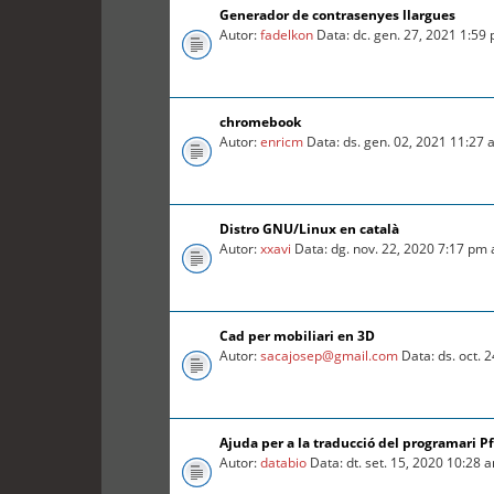
Generador de contrasenyes llargues
Autor:
fadelkon
Data: dc. gen. 27, 2021 1:59
chromebook
Autor:
enricm
Data: ds. gen. 02, 2021 11:27
Distro GNU/Linux en català
Autor:
xxavi
Data: dg. nov. 22, 2020 7:17 pm
Cad per mobiliari en 3D
Autor:
sacajosep@gmail.com
Data: ds. oct. 
Ajuda per a la traducció del programari P
Autor:
databio
Data: dt. set. 15, 2020 10:28 