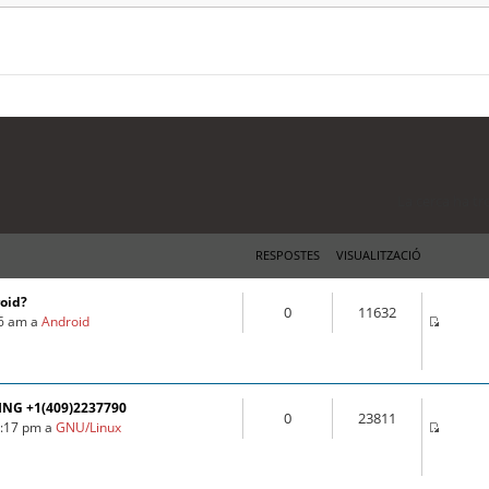
La cerca ha tr
RESPOSTES
VISUALITZACIÓ
roid?
0
11632
16 am a
Android
ING +1(409)2237790
0
23811
3:17 pm a
GNU/Linux