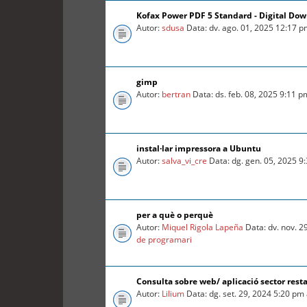
Kofax Power PDF 5 Standard - Digital Do
Autor:
sdusa
Data: dv. ago. 01, 2025 12:17 
gimp
Autor:
bertran
Data: ds. feb. 08, 2025 9:11 
instal·lar impressora a Ubuntu
Autor:
salva_vi_cre
Data: dg. gen. 05, 2025 9
per a què o perquè
Autor:
Miquel Rigola Lapeña
Data: dv. nov. 2
de programari
Consulta sobre web/ aplicació sector rest
Autor:
Lilium
Data: dg. set. 29, 2024 5:20 pm