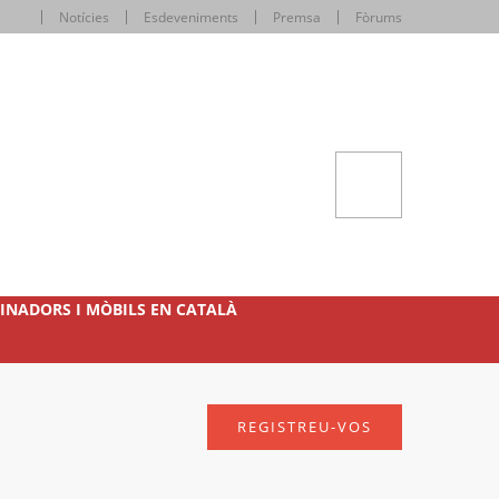
Notícies
Esdeveniments
Premsa
Fòrums
INADORS I MÒBILS EN CATALÀ
REGISTREU-VOS