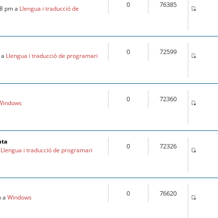
0
76385
28 pm a
Llengua i traducció de
0
72599
m a
Llengua i traducció de programari
0
72360
Windows
nta
0
72326
a
Llengua i traducció de programari
0
76620
m a
Windows