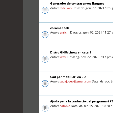
Generador de contrasenyes llargues
Autor:
fadelkon
Data: dc. gen. 27, 2021 1:59
chromebook
Autor:
enricm
Data: ds. gen. 02, 2021 11:27
Distro GNU/Linux en català
Autor:
xxavi
Data: dg. nov. 22, 2020 7:17 pm
Cad per mobiliari en 3D
Autor:
sacajosep@gmail.com
Data: ds. oct. 
Ajuda per a la traducció del programari P
Autor:
databio
Data: dt. set. 15, 2020 10:28 