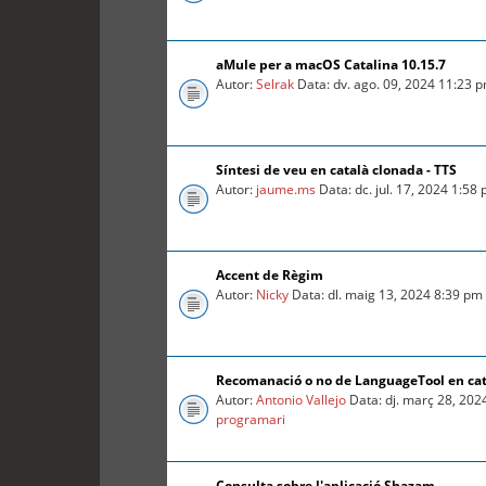
aMule per a macOS Catalina 10.15.7
Autor:
Selrak
Data: dv. ago. 09, 2024 11:23 
Síntesi de veu en català clonada - TTS
Autor:
jaume.ms
Data: dc. jul. 17, 2024 1:58
Accent de Règim
Autor:
Nicky
Data: dl. maig 13, 2024 8:39 pm
Recomanació o no de LanguageTool en ca
Autor:
Antonio Vallejo
Data: dj. març 28, 202
programari
Consulta sobre l'aplicació Shazam