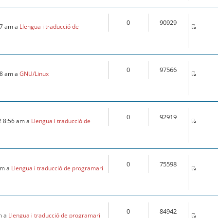
0
90929
:57 am a
Llengua i traducció de
0
97566
:18 am a
GNU/Linux
0
92919
2 8:56 am a
Llengua i traducció de
0
75598
 am a
Llengua i traducció de programari
0
84942
m a
Llengua i traducció de programari