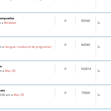
comprados
0
85540
m a
Windows
0
84589
am a
Llengua i traducció de programari
om
0
162814
pm a
Mac OS
mots
0
75009
 9:06 am a
Mac OS