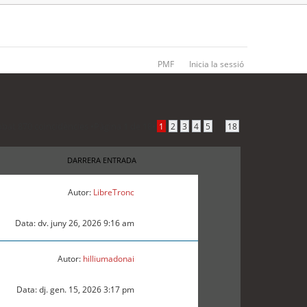
PMF
Inicia la sessió
obat 870 coincidències •
Pàgina
1
de
18
•
...
1
2
3
4
5
18
DARRERA ENTRADA
Autor:
LibreTronc
Data: dv. juny 26, 2026 9:16 am
Autor:
hilliumadonai
Data: dj. gen. 15, 2026 3:17 pm