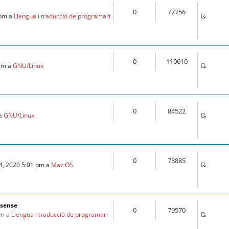
0
77756
 pm a
Llengua i traducció de programari
0
110610
 am a
GNU/Linux
0
84522
 a
GNU/Linux
0
73885
24, 2020 5:01 pm a
Mac OS
fsense
0
79570
am a
Llengua i traducció de programari