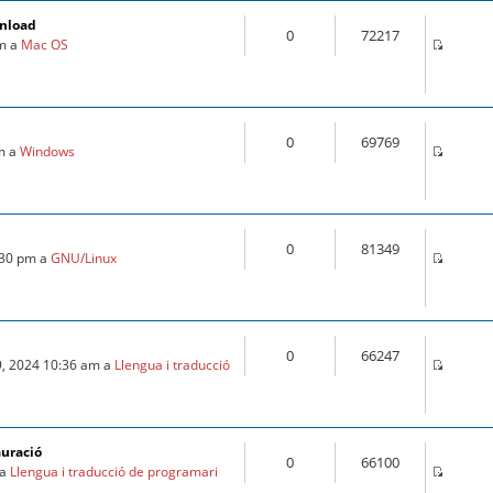
wnload
0
72217
pm a
Mac OS
0
69769
pm a
Windows
0
81349
:30 pm a
GNU/Linux
0
66247
9, 2024 10:36 am a
Llengua i traducció
auració
0
66100
 a
Llengua i traducció de programari