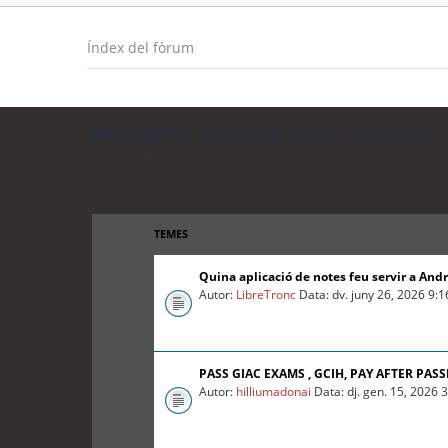
Índex del fòrum
Mostra les entrades sense resposta
Torna a la cerca avançada
TEMES
Quina aplicació de notes feu servir a And
Autor:
LibreTronc
Data: dv. juny 26, 2026 9:
PASS GIAC EXAMS , GCIH, PAY AFTER PASS
Autor:
hilliumadonai
Data: dj. gen. 15, 2026 