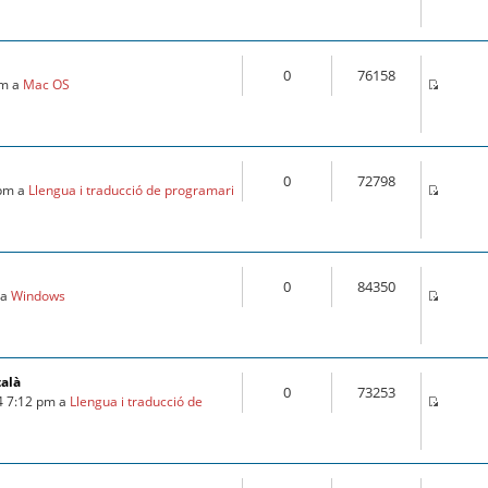
0
76158
pm a
Mac OS
0
72798
 pm a
Llengua i traducció de programari
0
84350
 a
Windows
talà
0
73253
4 7:12 pm a
Llengua i traducció de