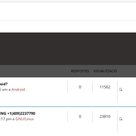
La cerca ha tr
RESPOSTES
VISUALITZACIÓ
roid?
0
11562
16 am a
Android
ING +1(409)2237790
0
23810
3:17 pm a
GNU/Linux