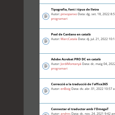
Tipografia, font i tipus de lletra
Autor:
pinxopanxo
Data: dg. set. 18, 2022 8
programari
Pool de Cardano en català
Autor:
MarcCatala
Data: dj. jul. 21, 2022 10
Adobe Acrobat PRO DC en català
Autor:
JordiMontanyà
Data: dc. maig 04, 202
programari
Correcció a la traducció de l'office365
Autor:
enBoig
Data: dv. abr. 01, 2022 10:57
Connectar el traductor amb l'OmegaT
Autor:
andres
Data: dc. nov. 24, 2021 9:42 a