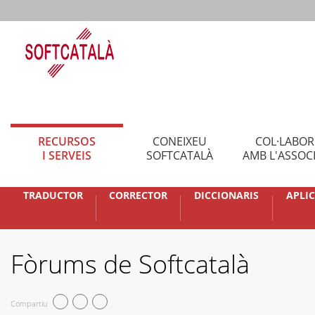
RECURSOS
CONEIXEU
COL·LABO
I SERVEIS
SOFTCATALÀ
AMB L'ASSOC
TRADUCTOR
CORRECTOR
DICCIONARIS
APLI
Fòrums de Softcatalà
Compartiu