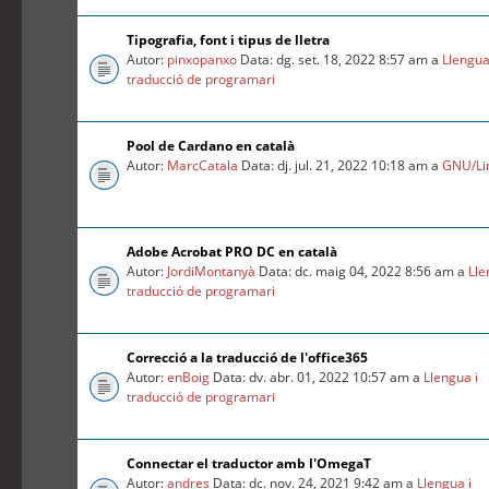
Tipografia, font i tipus de lletra
Autor:
pinxopanxo
Data: dg. set. 18, 2022 8:57 am a
Llengua
traducció de programari
Pool de Cardano en català
Autor:
MarcCatala
Data: dj. jul. 21, 2022 10:18 am a
GNU/Li
Adobe Acrobat PRO DC en català
Autor:
JordiMontanyà
Data: dc. maig 04, 2022 8:56 am a
Lle
traducció de programari
Correcció a la traducció de l'office365
Autor:
enBoig
Data: dv. abr. 01, 2022 10:57 am a
Llengua i
traducció de programari
Connectar el traductor amb l'OmegaT
Autor:
andres
Data: dc. nov. 24, 2021 9:42 am a
Llengua i