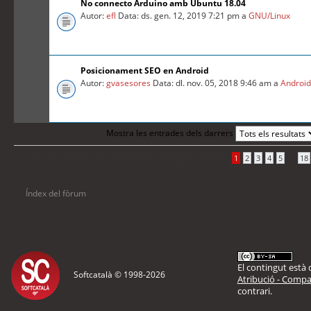
No connecto Arduino amb Ubuntu 18.04
Autor:
efl
Data: ds. gen. 12, 2019 7:21 pm a
GNU/Linux
Posicionament SEO en Android
Autor:
gvasesores
Data: dl. nov. 05, 2018 9:46 am a
Androi
Mostra les entrades dels darrers
La cerca ha trobat 870 coincidències •
Pàgina
1
de
18
•
...
1
2
3
4
5
18
Índex del fòrum
El contingut està d
Softcatalà © 1998-
2026
Atribució - Compar
contrari.