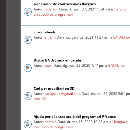
Generador de contrasenyes llargues
Autor:
fadelkon
Data: dc. gen. 27, 2021 1:59 pm a
Llengua i
traducció de programari
chromebook
Autor:
enricm
Data: ds. gen. 02, 2021 11:27 am a
GNU/Linu
Distro GNU/Linux en català
Autor:
xxavi
Data: dg. nov. 22, 2020 7:17 pm a
GNU/Linux
Cad per mobiliari en 3D
Autor:
sacajosep@gmail.com
Data: ds. oct. 24, 2020 5:01 p
Mac OS
Ajuda per a la traducció del programari Pfsense
Autor:
databio
Data: dt. set. 15, 2020 10:28 am a
Llengua i
traducció de programari