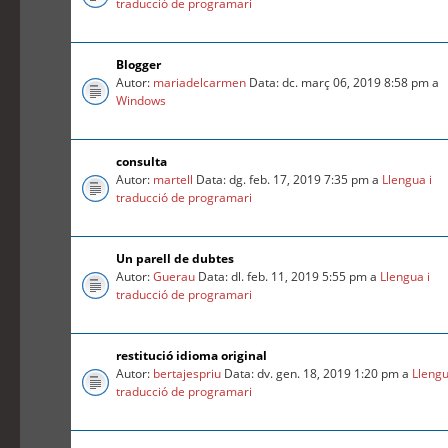
traducció de programari
Blogger
Autor:
mariadelcarmen
Data: dc. març 06, 2019 8:58 pm a
Windows
consulta
Autor:
martell
Data: dg. feb. 17, 2019 7:35 pm a
Llengua i
traducció de programari
Un parell de dubtes
Autor:
Guerau
Data: dl. feb. 11, 2019 5:55 pm a
Llengua i
traducció de programari
restitució idioma original
Autor:
bertajespriu
Data: dv. gen. 18, 2019 1:20 pm a
Llengu
traducció de programari