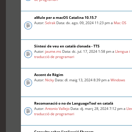
aMule per a macOS Catalina 10.15.7
Autor:
Selrak
Data: dv. ago. 09, 2024 11:23 pm a
Mac OS
Síntesi de veu en català clonada - TTS
Autor:
jaume.ms
Data: dc. jul. 17, 2024 1:58 pm a
Llengua i
traducció de programari
Accent de Règim
Autor:
Nicky
Data: dl. maig 13, 2024 8:39 pm a
Windows
Recomanació o no de LanguageTool en català
Autor:
Antonio Vallejo
Data: dj. març 28, 2024 7:12 pm a
Lle
traducció de programari
Consulta sobre l'aplicació Shazam