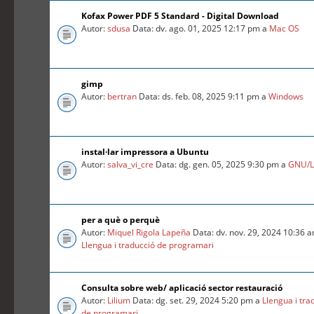
Kofax Power PDF 5 Standard - Digital Download
Autor:
sdusa
Data: dv. ago. 01, 2025 12:17 pm a
Mac OS
gimp
Autor:
bertran
Data: ds. feb. 08, 2025 9:11 pm a
Windows
instal·lar impressora a Ubuntu
Autor:
salva_vi_cre
Data: dg. gen. 05, 2025 9:30 pm a
GNU/L
per a què o perquè
Autor:
Miquel Rigola Lapeña
Data: dv. nov. 29, 2024 10:36 
Llengua i traducció de programari
Consulta sobre web/ aplicació sector restauració
Autor:
Lilium
Data: dg. set. 29, 2024 5:20 pm a
Llengua i tra
de programari