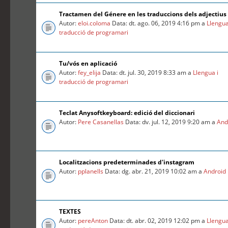
Tractamen del Génere en les traduccions dels adjectius
Autor:
eloi.coloma
Data: dt. ago. 06, 2019 4:16 pm a
Llengua
traducció de programari
Tu/vós en aplicació
Autor:
fey_elija
Data: dt. jul. 30, 2019 8:33 am a
Llengua i
traducció de programari
Teclat Anysoftkeyboard: edició del diccionari
Autor:
Pere Casanellas
Data: dv. jul. 12, 2019 9:20 am a
And
Localitzacions predeterminades d'instagram
Autor:
pplanells
Data: dg. abr. 21, 2019 10:02 am a
Android
TEXTES
Autor:
pereAnton
Data: dt. abr. 02, 2019 12:02 pm a
Llengua