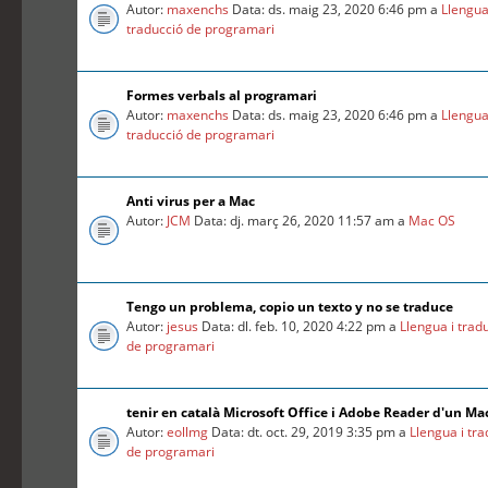
Autor:
maxenchs
Data: ds. maig 23, 2020 6:46 pm a
Llengua
traducció de programari
Formes verbals al programari
Autor:
maxenchs
Data: ds. maig 23, 2020 6:46 pm a
Llengua
traducció de programari
Anti virus per a Mac
Autor:
JCM
Data: dj. març 26, 2020 11:57 am a
Mac OS
Tengo un problema, copio un texto y no se traduce
Autor:
jesus
Data: dl. feb. 10, 2020 4:22 pm a
Llengua i trad
de programari
tenir en català Microsoft Office i Adobe Reader d'un Ma
Autor:
eollmg
Data: dt. oct. 29, 2019 3:35 pm a
Llengua i tr
de programari