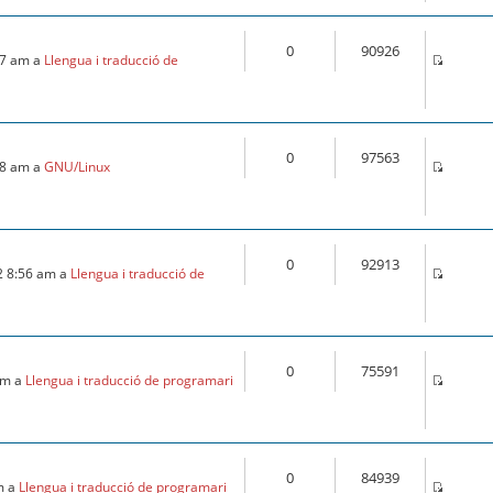
0
90926
:57 am a
Llengua i traducció de
0
97563
:18 am a
GNU/Linux
0
92913
2 8:56 am a
Llengua i traducció de
0
75591
 am a
Llengua i traducció de programari
0
84939
m a
Llengua i traducció de programari