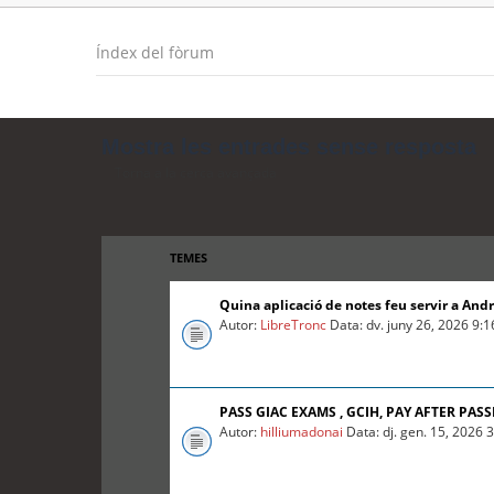
Índex del fòrum
Mostra les entrades sense resposta
Torna a la cerca avançada
TEMES
Quina aplicació de notes feu servir a And
Autor:
LibreTronc
Data: dv. juny 26, 2026 9:
PASS GIAC EXAMS , GCIH, PAY AFTER PASS
Autor:
hilliumadonai
Data: dj. gen. 15, 2026 