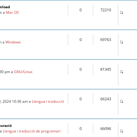
wnload
0
72210
pm a
Mac OS
0
69763
pm a
Windows
0
81345
:30 pm a
GNU/Linux
0
66243
9, 2024 10:36 am a
Llengua i traducció
auració
0
66096
 a
Llengua i traducció de programari