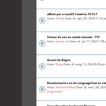
aMule per a macOS Catalina 10.15.7
Autor:
Selrak
Data: dv. ago. 09, 2024 11:23 
Síntesi de veu en català clonada - TTS
Autor:
jaume.ms
Data: dc. jul. 17, 2024 1:58
Accent de Règim
Autor:
Nicky
Data: dl. maig 13, 2024 8:39 pm
Recomanació o no de LanguageTool en ca
Autor:
Antonio Vallejo
Data: dj. març 28, 202
programari
Consulta sobre l'aplicació Shazam