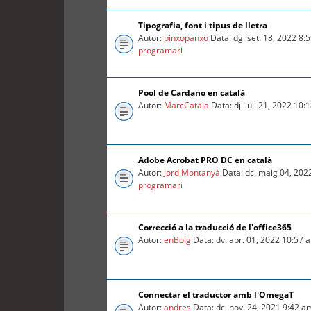
Tipografia, font i tipus de lletra
Autor:
pinxopanxo
Data: dg. set. 18, 2022 8
programari
Pool de Cardano en català
Autor:
MarcCatala
Data: dj. jul. 21, 2022 10
Adobe Acrobat PRO DC en català
Autor:
JordiMontanyà
Data: dc. maig 04, 202
programari
Correcció a la traducció de l'office365
Autor:
enBoig
Data: dv. abr. 01, 2022 10:57
Connectar el traductor amb l'OmegaT
Autor:
andres
Data: dc. nov. 24, 2021 9:42 a