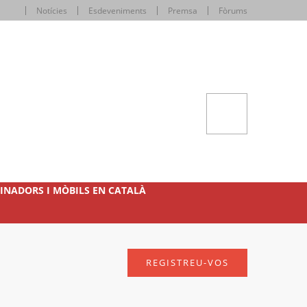
Notícies
Esdeveniments
Premsa
Fòrums
INADORS I MÒBILS EN CATALÀ
REGISTREU-VOS