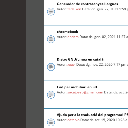
Generador de contrasenyes llargues
Autor:
fadelkon
Data: dc. gen. 27, 2021 1:59
chromebook
Autor:
enricm
Data: ds. gen. 02, 2021 11:27
Distro GNU/Linux en català
Autor:
xxavi
Data: dg. nov. 22, 2020 7:17 pm
Cad per mobiliari en 3D
Autor:
sacajosep@gmail.com
Data: ds. oct. 
Ajuda per a la traducció del programari P
Autor:
databio
Data: dt. set. 15, 2020 10:28 