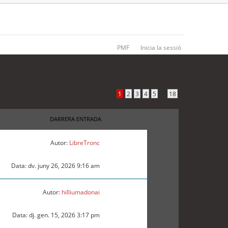
PMF
Inicia la sessió
obat 870 coincidències •
Pàgina
1
de
18
•
...
1
2
3
4
5
18
DARRERA ENTRADA
Autor:
LibreTronc
Data: dv. juny 26, 2026 9:16 am
Autor:
hilliumadonai
Data: dj. gen. 15, 2026 3:17 pm