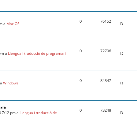
0
76152
pm a
Mac OS
0
72796
 pm a
Llengua i traducció de programari
0
84347
 a
Windows
talà
0
73248
4 7:12 pm a
Llengua i traducció de