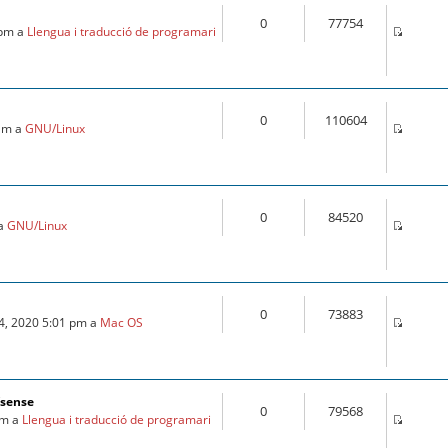
0
77754
 pm a
Llengua i traducció de programari
0
110604
 am a
GNU/Linux
0
84520
 a
GNU/Linux
0
73883
24, 2020 5:01 pm a
Mac OS
fsense
0
79568
am a
Llengua i traducció de programari