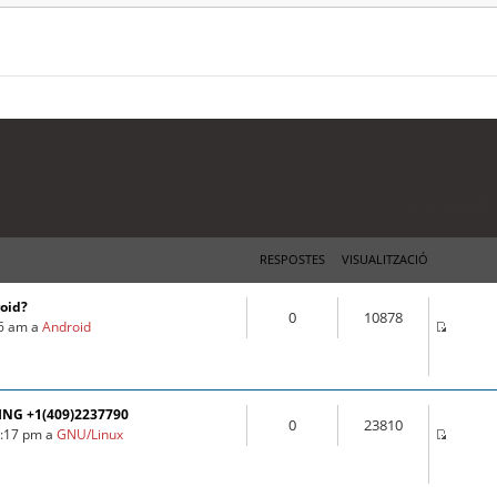
La cerca ha tr
RESPOSTES
VISUALITZACIÓ
roid?
0
10878
16 am a
Android
ING +1(409)2237790
0
23810
3:17 pm a
GNU/Linux