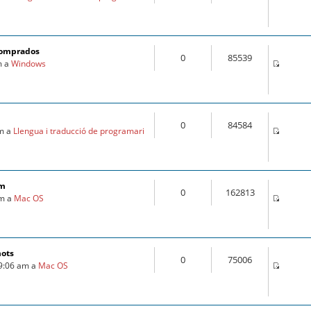
comprados
0
85539
m a
Windows
0
84584
am a
Llengua i traducció de programari
om
0
162813
pm a
Mac OS
mots
0
75006
 9:06 am a
Mac OS