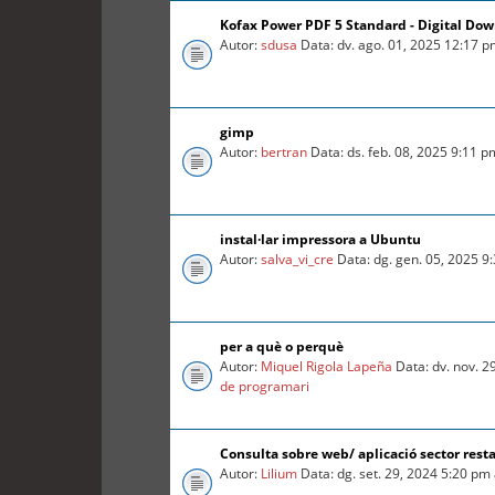
Kofax Power PDF 5 Standard - Digital Do
Autor:
sdusa
Data: dv. ago. 01, 2025 12:17 
gimp
Autor:
bertran
Data: ds. feb. 08, 2025 9:11 
instal·lar impressora a Ubuntu
Autor:
salva_vi_cre
Data: dg. gen. 05, 2025 9
per a què o perquè
Autor:
Miquel Rigola Lapeña
Data: dv. nov. 2
de programari
Consulta sobre web/ aplicació sector rest
Autor:
Lilium
Data: dg. set. 29, 2024 5:20 pm