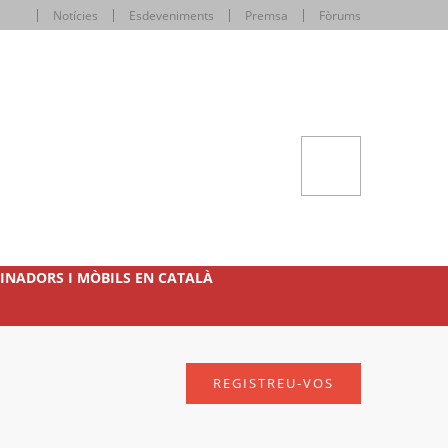
Notícies
Esdeveniments
Premsa
Fòrums
INADORS I MÒBILS EN CATALÀ
REGISTREU-VOS