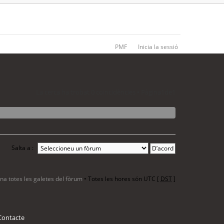
PMF
Inicia la sessió
La cerca ha trobat 0 coincidències • Pàgina
1
de
1
Salta a :
ina totes les galetes del fòrum
• Totes les hores són UTC [
DST
]
Contacte