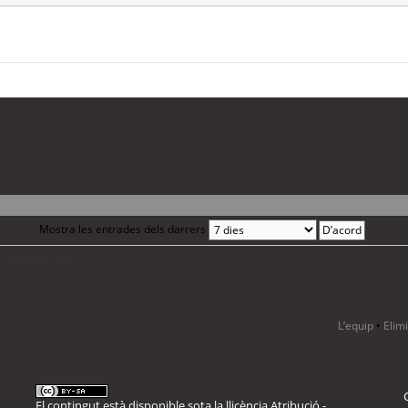
Mostra les entrades dels darrers
 cerca avançada
L’equip
•
Elim
El contingut està disponible sota la llicència
Atribució -