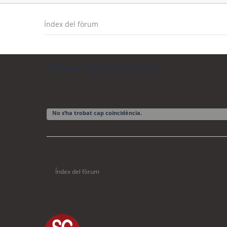
Índex del fòrum
Mostra els temes actius
Torna a la cerca avançada
No s’ha trobat cap coincidència.
Torna a la
La cerca ha trobat 0 coincidències • Pàgina
1
de
1
Índex del fòrum