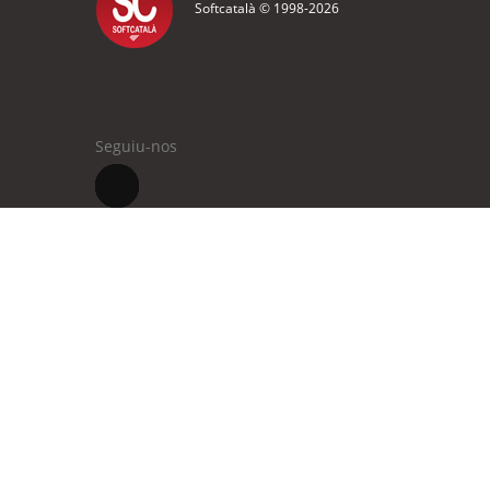
Softcatalà © 1998-
2026
Seguiu-nos