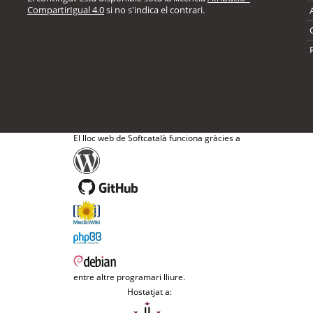
CompartirIgual 4.0
si no s'indica el contrari.
El lloc web de Softcatalà funciona gràcies a
entre altre programari lliure.
Hostatjat a: