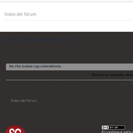
Índex del fòrum
Mostra els temes actius
Torna a la cerca avançada
No s’ha trobat cap coincidència.
Mostra les entrades dels
Torna a la cerca avança
La cerca ha trobat 0 coincidències • Pàgina
1
de
1
Índex del fòrum
El contingut està d