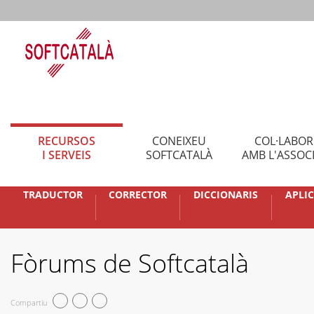
RECURSOS
CONEIXEU
COL·LABO
I SERVEIS
SOFTCATALÀ
AMB L'ASSOC
TRADUCTOR
CORRECTOR
DICCIONARIS
APLI
Fòrums de Softcatalà
Compartiu