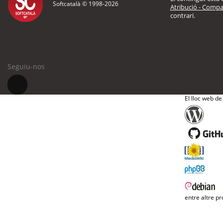
Softcatalà © 1998-
2026
Atribució - Compar
contrari.
Seguiu-nos
El lloc web de
entre altre pr