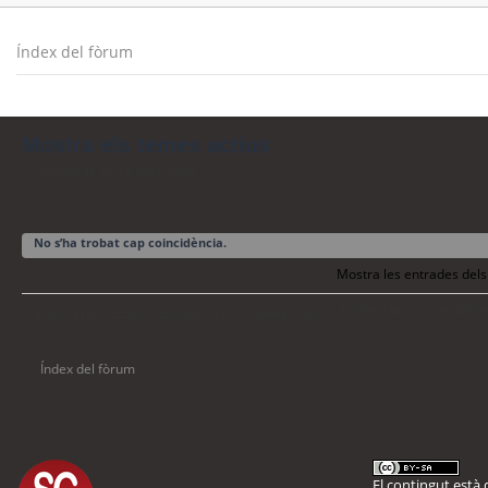
Índex del fòrum
Mostra els temes actius
Torna a la cerca avançada
No s’ha trobat cap coincidència.
Mostra les entrades dels
Torna a la cerca avança
La cerca ha trobat 0 coincidències • Pàgina
1
de
1
Índex del fòrum
El contingut està d