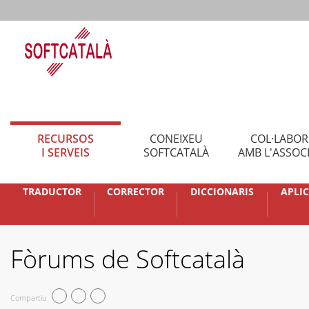
RECURSOS
CONEIXEU
COL·LABO
I SERVEIS
SOFTCATALÀ
AMB L'ASSOC
TRADUCTOR
CORRECTOR
DICCIONARIS
APLI
Fòrums de Softcatalà
Compartiu