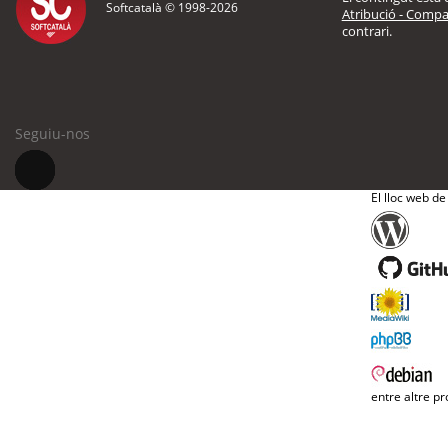
Softcatalà © 1998-
2026
Atribució - Compar
contrari.
Seguiu-nos
El lloc web de
entre altre pr