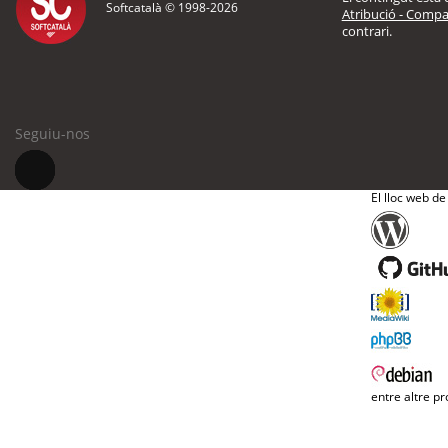
Softcatalà © 1998-
2026
Atribució - Compar
contrari.
Seguiu-nos
El lloc web de
entre altre pr