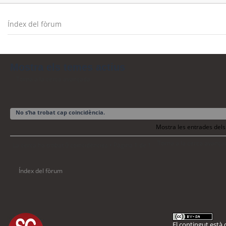
Índex del fòrum
Mostra els temes actius
Torna a la cerca avançada
No s’ha trobat cap coincidència.
Mostra les entrades dels
Torna a la cerca avança
La cerca ha trobat 0 coincidències • Pàgina
1
de
1
Índex del fòrum
El contingut està d