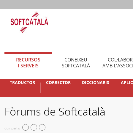
RECURSOS
CONEIXEU
COL·LABO
I SERVEIS
SOFTCATALÀ
AMB L'ASSOC
TRADUCTOR
CORRECTOR
DICCIONARIS
APLI
Fòrums de Softcatalà
Compartiu