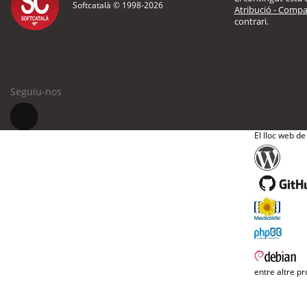
Softcatalà © 1998-
2026
Atribució - Compar
contrari.
Seguiu-nos
El lloc web de
entre altre pr