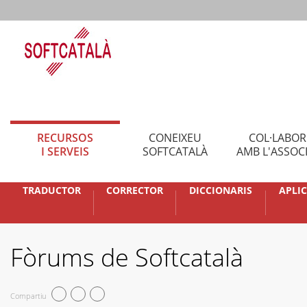
RECURSOS
CONEIXEU
COL·LABO
I SERVEIS
SOFTCATALÀ
AMB L'ASSOC
TRADUCTOR
CORRECTOR
DICCIONARIS
APLI
Fòrums de Softcatalà
Compartiu