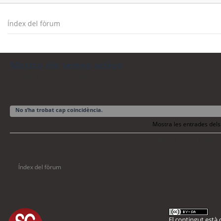
Índex del fòrum
Mostra els temes actius
Torna a la cerca avançada
No s’ha trobat cap coincidència.
Mostra les entrades dels
Torna a la cerca avança
La cerca ha trobat 0 coincidències • Pàgina
1
de
1
Índex del fòrum
El contingut està d