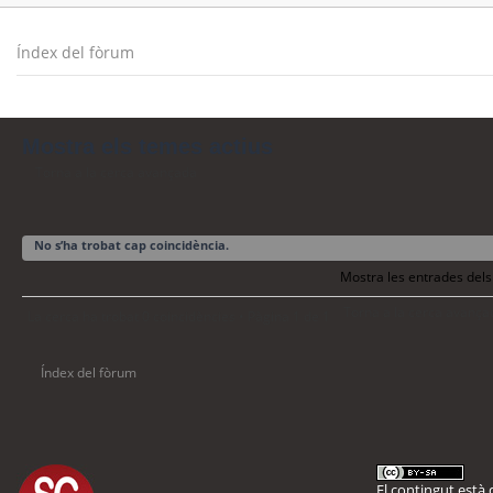
Índex del fòrum
Mostra els temes actius
Torna a la cerca avançada
No s’ha trobat cap coincidència.
Mostra les entrades dels
Torna a la cerca avança
La cerca ha trobat 0 coincidències • Pàgina
1
de
1
Índex del fòrum
El contingut està d