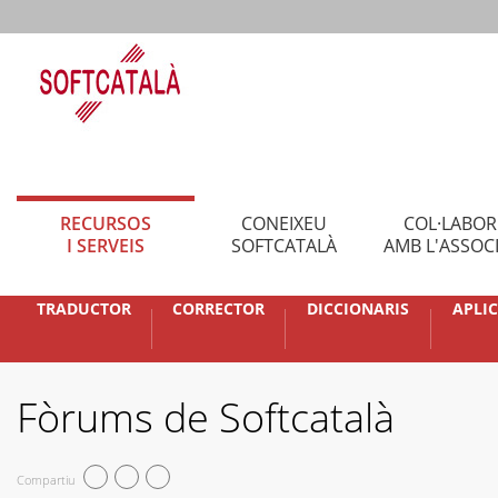
RECURSOS
CONEIXEU
COL·LABO
I SERVEIS
SOFTCATALÀ
AMB L'ASSOC
TRADUCTOR
CORRECTOR
DICCIONARIS
APLI
Fòrums de Softcatalà
Compartiu