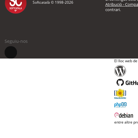
Softcatalà © 1998-
2026
Atribució - Compar
contrari.
Seguiu-nos
El lloc web de
entre altre pr