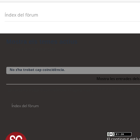
Índex del fòrum
Mostra els temes actius
Torna a la cerca avançada
No s’ha trobat cap coincidència.
Mostra les entrades dels
Torna a la cerca avança
La cerca ha trobat 0 coincidències • Pàgina
1
de
1
Índex del fòrum
El contingut està d