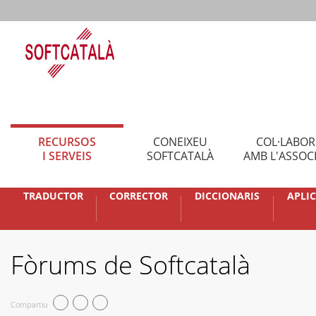
RECURSOS
CONEIXEU
COL·LABO
I SERVEIS
SOFTCATALÀ
AMB L'ASSOC
TRADUCTOR
CORRECTOR
DICCIONARIS
APLI
Fòrums de Softcatalà
Compartiu