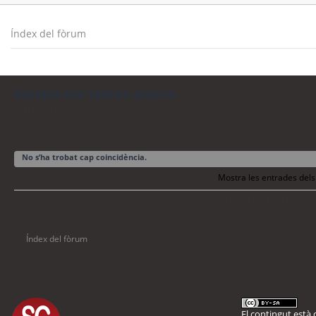
Índex del fòrum
Mostra els temes actius
Torna a la cerca avançada
No s’ha trobat cap coincidència.
Mostra les entrades dels
Torna a la cerca avança
La cerca ha trobat 0 coincidències • Pàgina
1
de
1
Índex del fòrum
El contingut està d