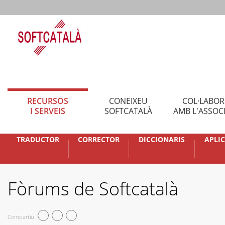
RECURSOS
CONEIXEU
COL·LABO
I SERVEIS
SOFTCATALÀ
AMB L'ASSOC
TRADUCTOR
CORRECTOR
DICCIONARIS
APLI
Fòrums de Softcatalà
Compartiu