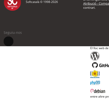
Softcatalà © 1998-
2026
Atribució - Compar
contrari.
Seguiu-nos
El lloc web de
entre altre pr