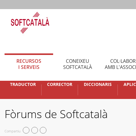
RECURSOS
CONEIXEU
COL·LABO
I SERVEIS
SOFTCATALÀ
AMB L'ASSOC
TRADUCTOR
CORRECTOR
DICCIONARIS
APLI
Fòrums de Softcatalà
Compartiu