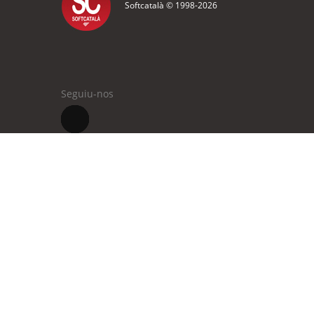
Softcatalà © 1998-
2026
Seguiu-nos