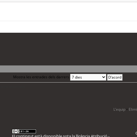
Mostra les entrades dels darrers
 cerca avançada
L’equip
•
Elim
El contingut està disponible sota la llicència
Atribució -