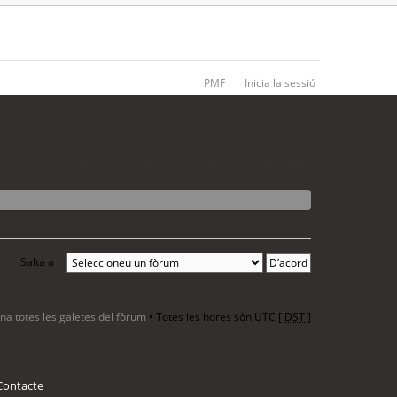
PMF
Inicia la sessió
La cerca ha trobat 0 coincidències • Pàgina
1
de
1
Salta a :
ina totes les galetes del fòrum
• Totes les hores són UTC [
DST
]
Contacte