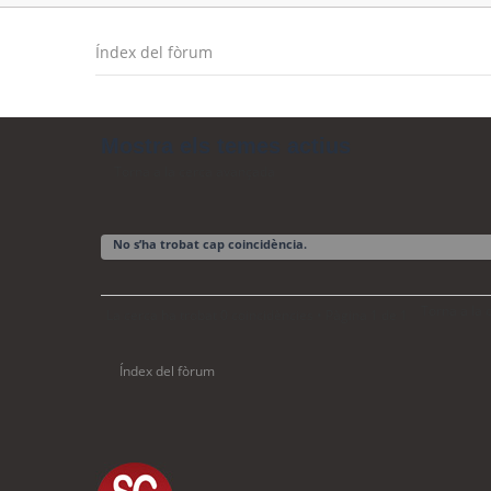
Índex del fòrum
Mostra els temes actius
Torna a la cerca avançada
No s’ha trobat cap coincidència.
Torna a la
La cerca ha trobat 0 coincidències • Pàgina
1
de
1
Índex del fòrum