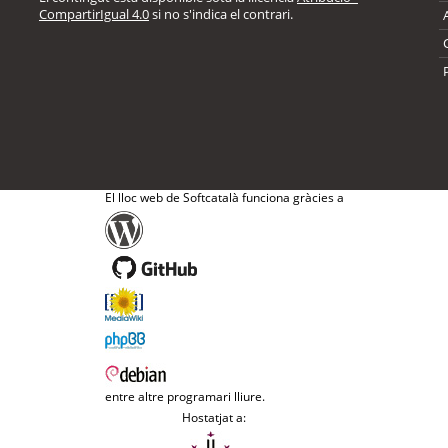
CompartirIgual 4.0
si no s'indica el contrari.
El lloc web de Softcatalà funciona gràcies a
entre altre programari lliure.
Hostatjat a: