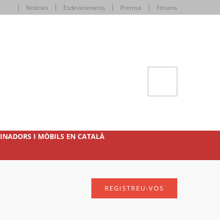
Notícies
Esdeveniments
Premsa
Fòrums
INADORS I MÒBILS EN CATALÀ
REGISTREU-VOS