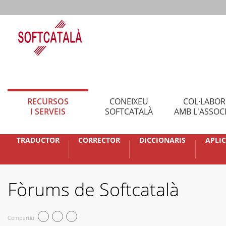
RECURSOS
CONEIXEU
COL·LABO
I SERVEIS
SOFTCATALÀ
AMB L'ASSOC
TRADUCTOR
CORRECTOR
DICCIONARIS
APLI
Fòrums de Softcatalà
Compartiu