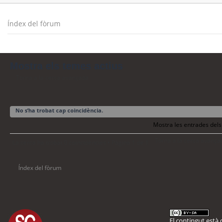
Índex del fòrum
Mostra els temes actius
Torna a la cerca avançada
No s’ha trobat cap coincidència.
Mostra les entrades dels
Torna a la cerca avança
La cerca ha trobat 0 coincidències • Pàgina
1
de
1
Índex del fòrum
El contingut està d