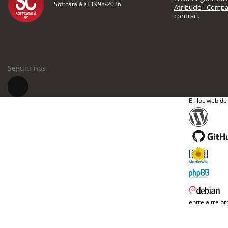
Softcatalà © 1998-
2026
Atribució - Compar
contrari.
Seguiu-nos
El lloc web de
entre altre pr