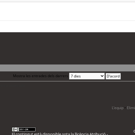
Mostra les entrades dels darrers
 cerca avançada
L’equip
•
Elim
El contingut està disponible sota la llicència
Atribució -