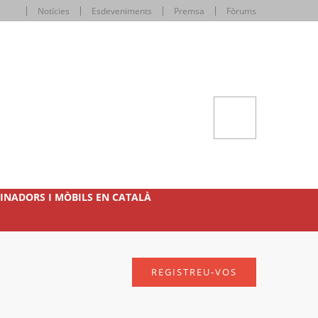
Notícies
Esdeveniments
Premsa
Fòrums
INADORS I MÒBILS EN CATALÀ
REGISTREU-VOS