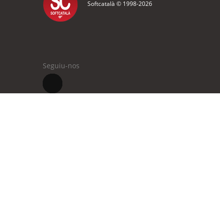
Softcatalà © 1998-
2026
Seguiu-nos