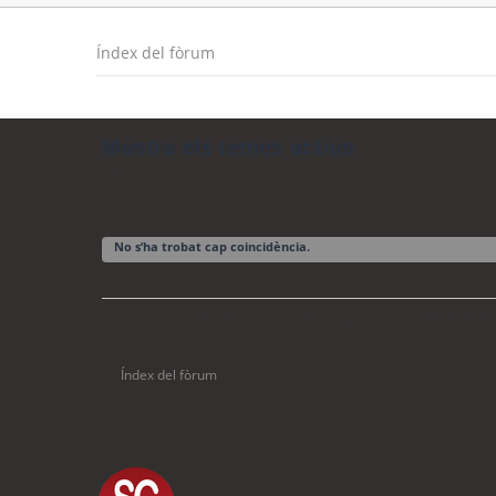
Índex del fòrum
Mostra els temes actius
Torna a la cerca avançada
No s’ha trobat cap coincidència.
Torna a la
La cerca ha trobat 0 coincidències • Pàgina
1
de
1
Índex del fòrum