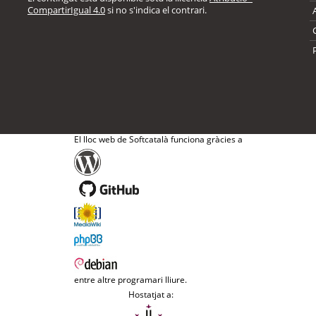
CompartirIgual 4.0
si no s'indica el contrari.
El lloc web de Softcatalà funciona gràcies a
entre altre programari lliure.
Hostatjat a: