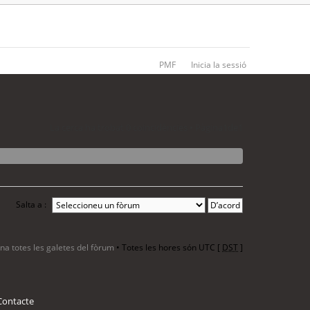
PMF
Inicia la sessió
La cerca ha trobat 0 coincidències • Pàgina
1
de
1
Salta a :
ina totes les galetes del fòrum
• Totes les hores són UTC [
DST
]
Contacte