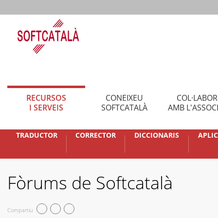
RECURSOS
CONEIXEU
COL·LABO
I SERVEIS
SOFTCATALÀ
AMB L'ASSOC
TRADUCTOR
CORRECTOR
DICCIONARIS
APLI
Fòrums de Softcatalà
Compartiu