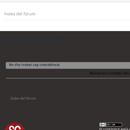
Índex del fòrum
Mostra els temes actius
Torna a la cerca avançada
No s’ha trobat cap coincidència.
Mostra les entrades dels
Torna a la cerca avança
La cerca ha trobat 0 coincidències • Pàgina
1
de
1
Índex del fòrum
El contingut està d