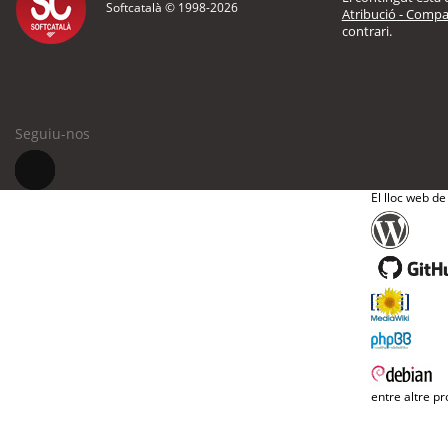
Softcatalà © 1998-
2026
Atribució - Compar
contrari.
Seguiu-nos
El lloc web de
entre altre pr