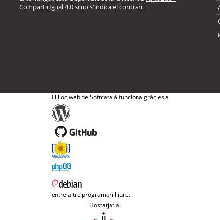
CompartirIgual 4.0
si no s'indica el contrari.
El lloc web de Softcatalà funciona gràcies a
entre altre programari lliure.
Hostatjat a: