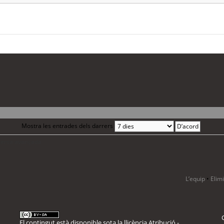
Mostra les entrades dels darrers
 cerca avançada
L’equip
•
Elim
El contingut està disponible sota la llicència
Atribució -