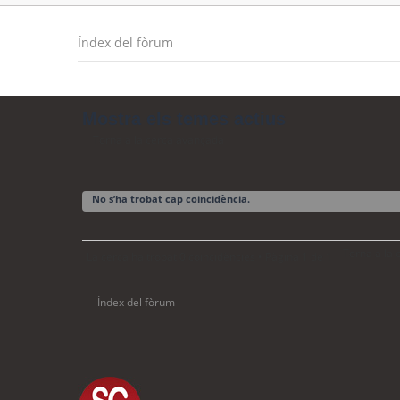
Índex del fòrum
Mostra els temes actius
Torna a la cerca avançada
No s’ha trobat cap coincidència.
Torna a la
La cerca ha trobat 0 coincidències • Pàgina
1
de
1
Índex del fòrum