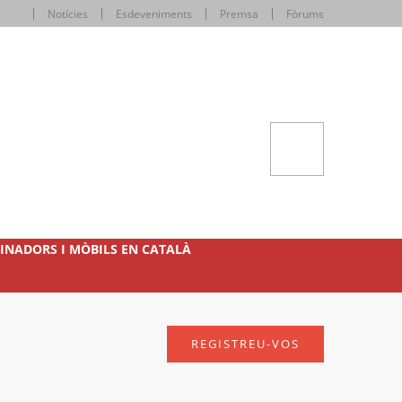
Notícies
Esdeveniments
Premsa
Fòrums
INADORS I MÒBILS EN CATALÀ
REGISTREU-VOS