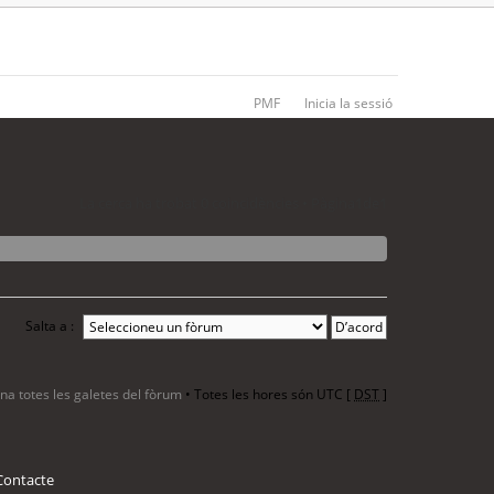
PMF
Inicia la sessió
La cerca ha trobat 0 coincidències • Pàgina
1
de
1
Salta a :
ina totes les galetes del fòrum
• Totes les hores són UTC [
DST
]
Contacte