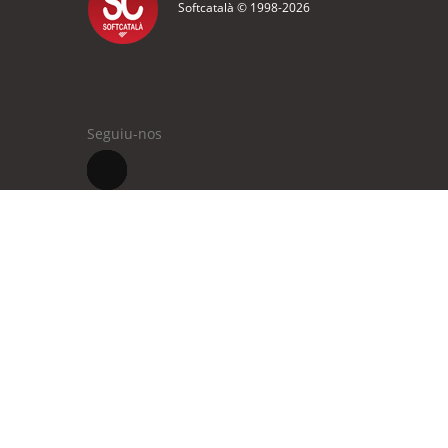
Softcatalà © 1998-
2026
Seguiu-nos