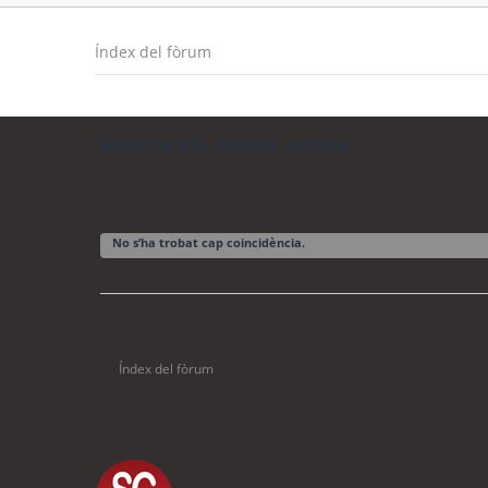
Índex del fòrum
Mostra els temes actius
Torna a la cerca avançada
No s’ha trobat cap coincidència.
Torna a la
La cerca ha trobat 0 coincidències • Pàgina
1
de
1
Índex del fòrum