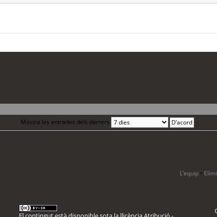
Mostra les entrades dels darrers
 cerca avançada
L’equip
•
Elim
El contingut està disponible sota la llicència
Atribució -