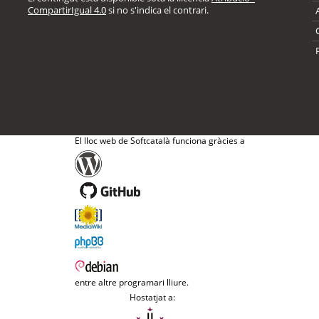
CompartirIgual 4.0
si no s'indica el contrari.
El lloc web de Softcatalà funciona gràcies a
entre altre programari lliure.
Hostatjat a: