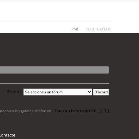
PMF
Inicia la sessió
La cerca ha trobat 0 coincidències • Pàgina
1
de
1
Salta a :
ina totes les galetes del fòrum
• Totes les hores són UTC [
DST
]
Contacte