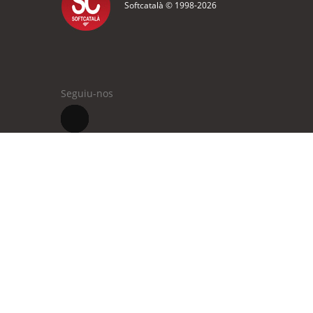
Softcatalà © 1998-
2026
Seguiu-nos