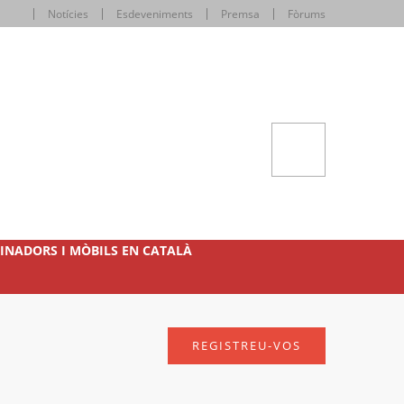
Notícies
Esdeveniments
Premsa
Fòrums
INADORS I MÒBILS EN CATALÀ
REGISTREU-VOS