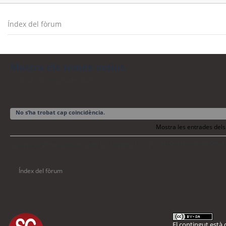
Índex del fòrum
Mostra els temes actius
Torna a la cerca avançada
No s’ha trobat cap coincidència.
Mostra les entrades dels
Torna a la cerca avança
La cerca ha trobat 0 coincidències • Pàgina
1
de
1
Índex del fòrum
El contingut està d