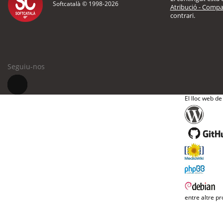
Softcatalà © 1998-
2026
Atribució - Compar
contrari.
Seguiu-nos
El lloc web de
entre altre pr