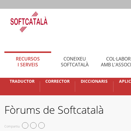
RECURSOS
CONEIXEU
COL·LABO
I SERVEIS
SOFTCATALÀ
AMB L'ASSOC
TRADUCTOR
CORRECTOR
DICCIONARIS
APLI
Fòrums de Softcatalà
Compartiu