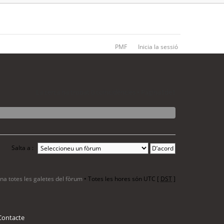
PMF
Inicia la sessió
La cerca ha trobat 0 coincidències • Pàgina
1
de
1
Salta a :
ina totes les galetes del fòrum
• Totes les hores són UTC [
DST
]
Contacte