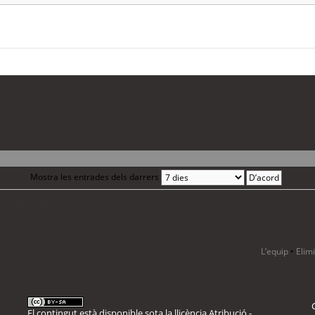
Mostra les entrades dels darrers
 cerca avançada
L’equip
•
Elim
El contingut està disponible sota la llicència
Atribució -