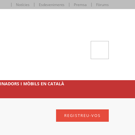
Notícies
Esdeveniments
Premsa
Fòrums
INADORS I MÒBILS EN CATALÀ
REGISTREU-VOS