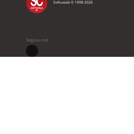
Softcatalà © 1998-
2026
Seguiu-nos