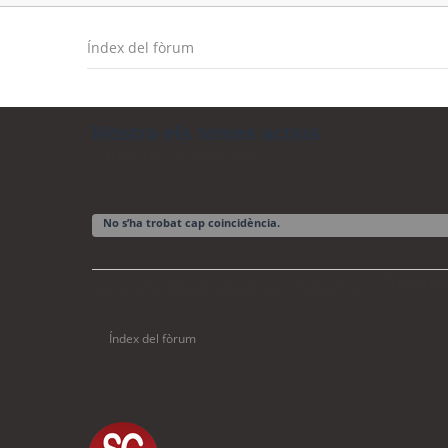
Índex del fòrum
Mostra els temes actius
Torna a la cerca avançada
No s’ha trobat cap coincidència.
Torna a la
La cerca ha trobat 0 coincidències • Pàgina
1
de
1
Índex del fòrum