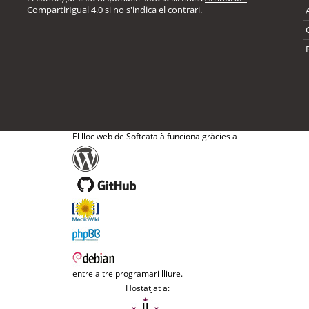
CompartirIgual 4.0
si no s'indica el contrari.
El lloc web de Softcatalà funciona gràcies a
entre altre programari lliure.
Hostatjat a: