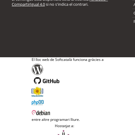
CompartirIgual 4.0
si no s'indica el contrari.
El lloc web de Softcatalà funciona gràcies a
entre altre programari lliure.
Hostatjat a: