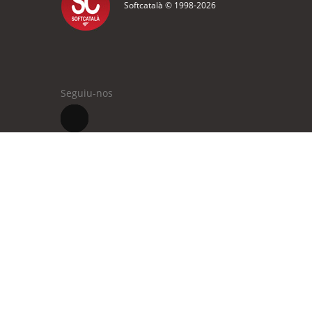
Softcatalà © 1998-
2026
Seguiu-nos