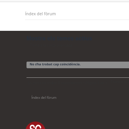
Índex del fòrum
Mostra els temes actius
Torna a la cerca avançada
No s’ha trobat cap coincidència.
Torna a la
La cerca ha trobat 0 coincidències • Pàgina
1
de
1
Índex del fòrum