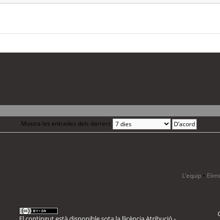
Mostra les entrades dels darrers
 cerca avançada
L’equip
•
Elim
El contingut està disponible sota la llicència
Atribució -