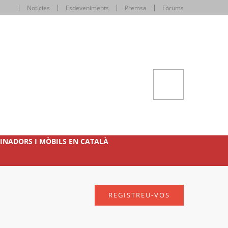
Notícies
Esdeveniments
Premsa
Fòrums
INADORS I MÒBILS EN CATALÀ
REGISTREU-VOS