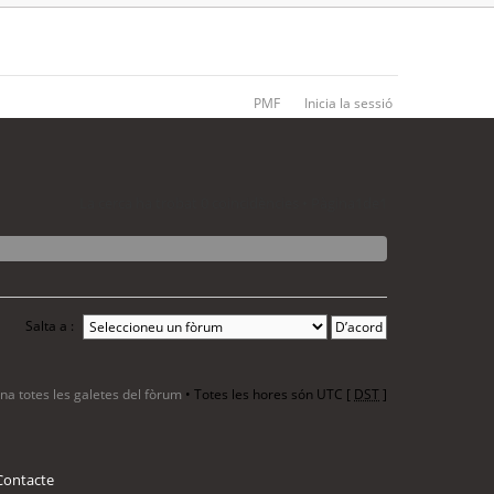
PMF
Inicia la sessió
La cerca ha trobat 0 coincidències • Pàgina
1
de
1
Salta a :
ina totes les galetes del fòrum
• Totes les hores són UTC [
DST
]
Contacte