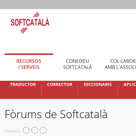
RECURSOS
CONEIXEU
COL·LABO
I SERVEIS
SOFTCATALÀ
AMB L'ASSOC
TRADUCTOR
CORRECTOR
DICCIONARIS
APLI
Fòrums de Softcatalà
Compartiu