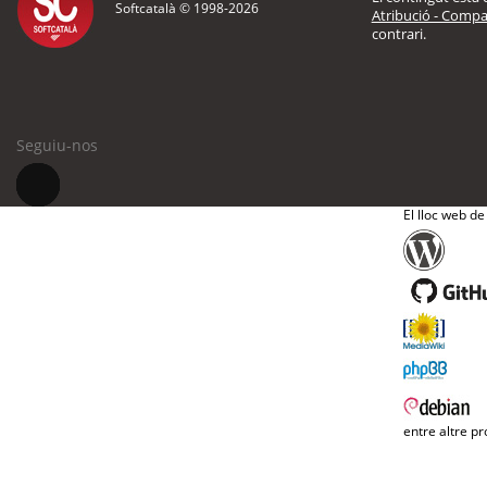
Softcatalà © 1998-
2026
Atribució - Compar
contrari.
Seguiu-nos
El lloc web de
entre altre pr