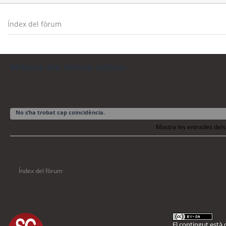
Índex del fòrum
Mostra els temes actius
Torna a la cerca avançada
No s’ha trobat cap coincidència.
Mostra les entrades dels
Torna a la cerca avança
La cerca ha trobat 0 coincidències • Pàgina
1
de
1
Índex del fòrum
El contingut està d