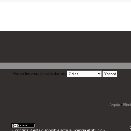
Mostra les entrades dels darrers
 cerca avançada
L’equip
•
Elim
El contingut està disponible sota la llicència
Atribució -