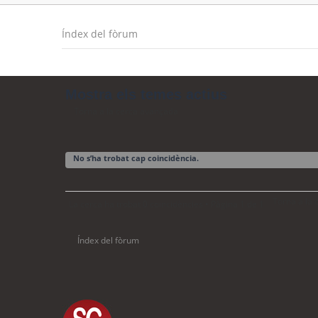
Índex del fòrum
Mostra els temes actius
Torna a la cerca avançada
No s’ha trobat cap coincidència.
Torna a la
La cerca ha trobat 0 coincidències • Pàgina
1
de
1
Índex del fòrum