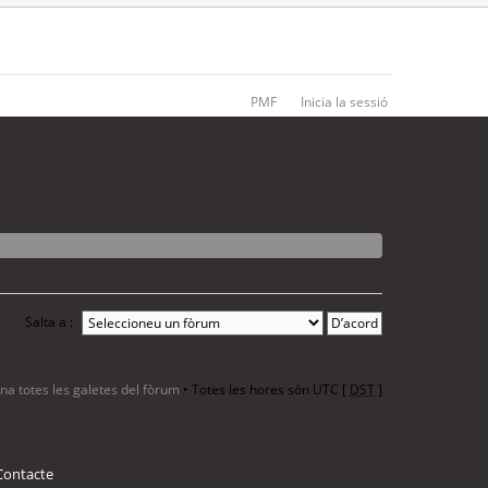
PMF
Inicia la sessió
La cerca ha trobat 0 coincidències • Pàgina
1
de
1
Salta a :
ina totes les galetes del fòrum
• Totes les hores són UTC [
DST
]
Contacte