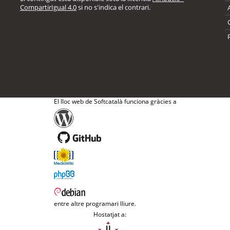
CompartirIgual 4.0
si no s'indica el contrari.
El lloc web de Softcatalà funciona gràcies a
entre altre programari lliure.
Hostatjat a: