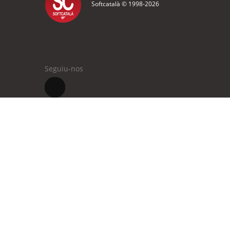
Softcatalà © 1998-
2026
Seguiu-nos