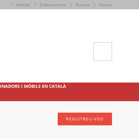
Notícies
Esdeveniments
Premsa
Fòrums
INADORS I MÒBILS EN CATALÀ
REGISTREU-VOS